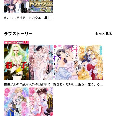
え、ここでするの？ アイドルのファンが知らない日常
ドカクエ 異世界ドカコッククエスト
ラブストーリー
もっと見る
佐伯かよの作品集
人外の旦那様に娶られ毎晩ナカまで愛される…。アンソロジー
好きじゃないけど、抱いてください【電子単行本版／特典おまけ付き】
聖女不在による仮初め婚なのに、不器用な王太子に溺愛されています【電子単行本版／特典おまけ付き】