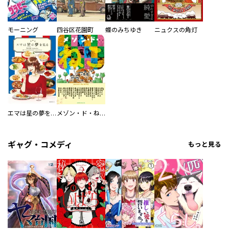
モーニング
四谷区花園町
蝶のみちゆき
ニュクスの角灯
エマは星の夢を見る
メゾン・ド・ねこ
ギャグ・コメディ
もっと見る