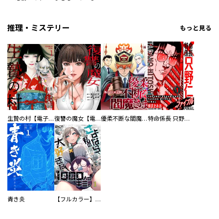
推理・ミステリー
もっと見る
生贄の村【電子単行本版】
復讐の魔女【電子単行本版】
優柔不断な閻魔さま
特命係長 只野仁ファイナル 愛蔵版
青き炎
【フルカラー】さよなら、私の大好きな１０００人のキミ。