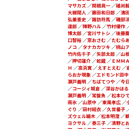
マサカズ
／
関根眞一
／
橘尚
大槻閑人
／
藤田和日郎
／
濱
弘兼憲史
／
諏訪符馬
／
磯部
達郎
／
陣野ハル
／
竹村優作
博太郎
／
宮川サトシ
／
後藤
口智裕
／
窓おさむ
／
たむら
ノコ
／
タナカカツキ
／
桃山
竹内佐千子
／
矢部太郎
／
山
／
押切蓮介
／
蛇蔵
／
ＥＭＭ
Ｈ
／
高浜寛
／
えすとえむ
／
らおか現象
／
エドモンド田中
瀬戸義明
／
ちばてつや
／
今
／
コージィ城倉
／
深谷かほる
瀬戸義明
／
常盤魚
／
松本ひ
雨氷
／
山原中
／
東風孝広
／
ぐり
／
田村結衣
／
久世番子
ズウェル細木
／
松本明澄
／
ヨクサル
／
泰三子
／
清野と