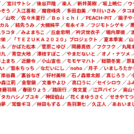
灯
／
宮川サトシ
／
後谷戸隆
／
楽人
／
新井英樹
／
坂上暁仁
／
ウ
いぞう
／
入江喜和
／
魔夜峰央
／
多田由美
／
中川いさみ
／
タコ
／
山吹
／
佐々木夏行
／
Ｂｏｉｃｈｉ
／
PEACH-PIT
／
振子や
カル
／
結先うみ
／
大槻純平
／
有永イネ
／
フジモトシゲキ
／
ムラコタ
／
みよまちこ
／
丘倉忠明
／
衿沢世衣子
／
堀内厚徳
／
秀栄
／
「ＴＥＺＵＫＡ２０２０」プロジェクト
／
夏本季実
／
山
モル
／
かばた松本
／
菅原こゆび
／
岡藤真依
／
フクフク
／
丸尾
藤九
／
青空大地
／
澤枝すぽこ
／
やまだないと
／
オノ・ナツメ
井上まち
／
近藤令
／
小山宙也
／
モモヤマハト
／
総領冬実
／
原
い
／
雪永ちっち
／
なだいにし
／
noho
／
月子
／
いましろたか
／
岸谷轟
／
裏谷なぎ
／
好村美咲
／
石ノ森章太郎
／
真じろう
／
小森江莉
／
金聖鎭
／
文善やよひ
／
高口うに
／
セイシロウ
／
ふ
斉藤羽凧
／
春田りょう
／
路田行
／
南文夏
／
江戸パイン
／
奥山
／
タカハシノブユキ
／
神田伯山
／
花くまゆうさく
／
せきやてつ
由夢
／
常盤ギヨ
／
林田もずる
／
鳥羽瀬七
／
久正人
／
あおいま