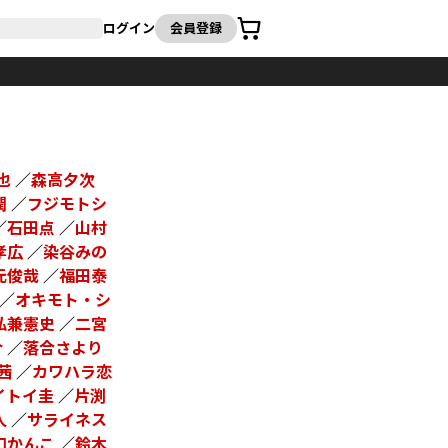
カート
ログイン
会員登録
也
／
森高夕次
潤
／
フジモトシ
／
石田点
／
山村
孝広
／
染谷みの
元俊哉
／
福田泰
／
オキモト・シ
弘兼憲史
／
二宮
介
／
落合さより
茜
／
カワハラ恋
イトイ圭
／
片渕
人
／
サライネス
口かんこ
／
鈴木