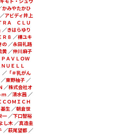
キモト・シュウ
／
かみやたかひ
／
アビディ井上
ＴＲＡ ＣＬＵ
央
／
きはらゆり
ＥＲ８
／
樺ユキ
きの
／
永田礼路
硫黄
／
仲川麻子
 ＰＡＶＬＯＷ
ＡＮＵＥＬＬ
ｏ
／
「＃乳がん
／
東野柚子
／
N
／
株式会社オ
ｏｍ
／
清水茜
／
ＩＣＯＭＩＣＨ
田基生
／
朝倉世
栄一
／
下口智裕
よし木
／
真造圭
チ
／
萩尾望都
／