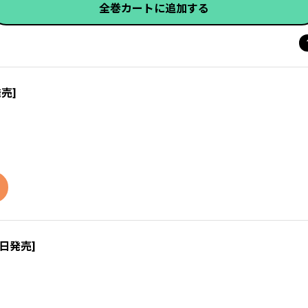
全巻カートに追加する
発売]
6日発売]