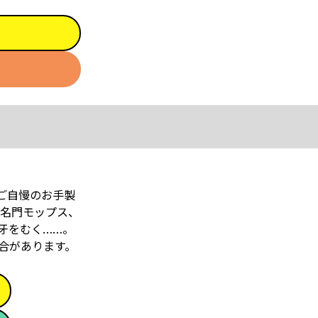
ご自慢のお手製
名門モップス、
牙をむく……。
合があります。