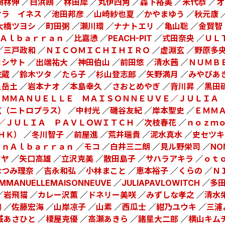
樹林伸
／
白浜鴎
／
林田犀
／
丸伊四角
／
森下裕美
／
米代恭
／
オ
サラ イネス
／
池田邦彦
／
山崎紗也夏
／
かやまゆう
／
秋元康
大橋ツヨシ
／
町田粥
／
瀬川環
／
ナナトエリ
／
亀山聡
／
金賢智
Ａｌｂａｒｒａｎ
／
比嘉慂
／
PEACH-PIT
／
式田奈央
／
ＵＬ
／
三戸政和
／
ＮＩＣＯＭＩＣＨＩＨＩＲＯ
／
虚淵玄
／
野原多
ヨシサト
／
出端祐大
／
神田伯山
／
前田悠
／
清水茜
／
ＮＵＭＢ
蛇蔵
／
鈴木ツタ
／
たら子
／
杉山登志郎
／
矢野満月
／
みやびあ
泉岳土
／
岩本ナオ
／
本島幸久
／
さおとめやぎ
／
背川昇
／
黒田
ＥＭＭＡＮＵＥＬＬＥ ＭＡＩＳＯＮＮＥＵＶＥ／ＪＵＬＩＡ
玄（ニトロプラス）
／
中村光
／
磯谷友紀
／
岸本聖史
／
ＥＭＭ
／ＪＵＬＩＡ ＰＡＶＬＯＷＩＴＣＨ
／
次枝春花
／
ｎｏｚｍ
ＨＫ）
／
冬川智子
／
前屋進
／
荒井瑞貴
／
泥水真水
／
史セツキ
ａｎＡｌｂａｒｒａｎ
／
モコ
／
白井三二朗
／
見ル野栄司
／
NO
ツヤ
／
矢口高雄
／
立沢克美
／
散田島子
／
サハラアキラ
／
ｏｔ
なつみ理奈
／
吉永和弘
／
小林まこと
／
恵本裕子
／
くらの
／
Ｎ
MMANUELLEMAISONNEUVE
／
JULIAPAVLOWITCH
／
多
／
岩飛猫
／
カレー沢薫
／
ドネリー美咲
／
みずしな孝之
／
清水
鴎
／
佐藤宏海
／
山岸凉子
／
山素
／
西瓜士
／
紺乃ユウキ
／
三浦
城あさひと
／
榎屋克優
／
高瀬あきら
／
諸星大二郎
／
横山キム