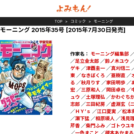
TOP
コミック
モーニング
モーニング 2015年35号 [2015年7月30日発売]
作家名：
モーニング編集部
／
足立金太郎
／
鈴ノ木ユウ
ゲキ
／
津覇圭一
／
真刈信二
東
／
なきぼくろ
／
亜樹直
／
る
／
秋月りす
／
家田明歩
／
宏
／
三原和人
／
岡田卓也
／
ュウ
／
土塚理弘
／
かわぐち
志郎
／
三田紀房
／
虚淵玄（
／
ＨＹ’ｓ
／
江口夏実
／
松本
／
瀬下猛
／
相原瑛人
／
浅見
芹香
／
柴門ふみ
／
ゴトウユ
／
一色まこと
／
榎本あかまる