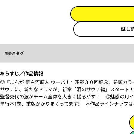
試し
関連タグ
あらすじ／作品情報
◎『まんが 新白河原人 ウーパ！』連載３０回記念、巻頭カ
サウナに、新たなドラマが。新章「泪のサウナ編」スタート！
監督交代の波がチーム全体を大きく揺るがす！ ◎魅惑の月イチ
単行本1巻、重版かかりまくってます!! ＊作品ラインナップ