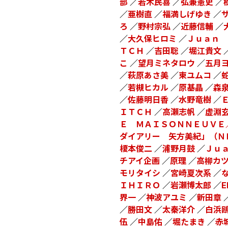
部
／
若木民喜
／
弘兼憲史
／
／
亜樹直
／
福満しげゆき
／
ろ
／
野村宗弘
／
近藤信輔
／
／
大久保ヒロミ
／
Ｊｕａｎ 
ＴＣＨ
／
吉田聡
／
堀江貴文
こ
／
望月ミネタロウ
／
五月
／
萩原あさ美
／
束ユムコ
／
／
若槻ヒカル
／
原基晶
／
森
／
佐藤明日香
／
水野竜樹
／
ＩＴＣＨ
／
高瀬志帆
／
虚淵
Ｅ ＭＡＩＳＯＮＮＥＵＶＥ
ダイアリー 矢方美紀」（Ｎ
榎本俊二
／
浦野月鼓
／
Ｊｕ
チアイ企画
／
原理
／
高柳カ
モリタイシ
／
宮崎夏次系
／
ＩＨＩＲＯ
／
岩瀬博太郎
／
E
界一
／
神波アユミ
／
新田章
／
勝田文
／
太秦洋介
／
白浜
伍
／
中島佑
／
堀たまき
／
赤