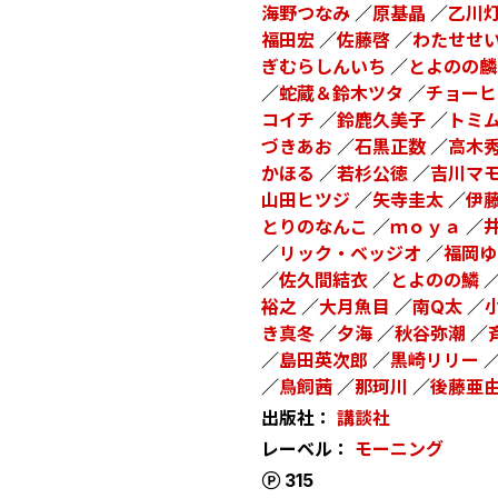
海野つなみ
／
原基晶
／
乙川
福田宏
／
佐藤啓
／
わたせせ
ぎむらしんいち
／
とよのの麟
／
蛇蔵＆鈴木ツタ
／
チョーヒ
コイチ
／
鈴鹿久美子
／
トミ
づきあお
／
石黒正数
／
高木
かほる
／
若杉公徳
／
吉川マ
山田ヒツジ
／
矢寺圭太
／
伊
とりのなんこ
／
ｍｏｙａ
／
／
リック・ベッジオ
／
福岡ゆ
／
佐久間結衣
／
とよのの鱗
裕之
／
大月魚目
／
南Q太
／
き真冬
／
夕海
／
秋谷弥潮
／
／
島田英次郎
／
黒崎リリー
／
鳥飼茜
／
那珂川
／
後藤亜
出版社：
講談社
レーベル：
モーニング
ポイント
315