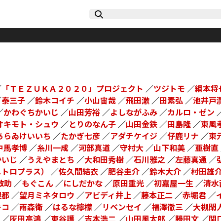
／
「ＴＥＺＵＫＡ２０２０」プロジェクト
／
ツジトモ
／
綱本将
／
泰三子
／
鈴木コイチ
／
小山宙哉
／
飛田漱
／
田素弘
／
池井戸
／
かわぐちかいじ
／
山田芳裕
／
よしながふみ
／
カルロ・ゼン
オキモト・シュウ
／
とりのなん子
／
山田金鉄
／
田島隆
／
東風
あらゐけいいち
／
たかぎ七彦
／
アダチケイジ
／
仔鹿リナ
／
東
中馬孝博
／
糸川一成
／
河部真道
／
守村大
／
山下和美
／
亜樹直
かいじ
／
うえやまとち
／
大和田秀樹
／
石川雅之
／
左藤真通
／
ニトロプラス）
／
佐久間結衣
／
肥谷圭介
／
鈴木大介
／
村田雄
救助
／
もぐこん
／
にしだかな
／
原田重光
／
初嘉屋一生
／
清水
理都
／
望月ミネタロウ
／
アビディ井上
／
藤本正二
／
赤堀君
／
キコ
／
雨森衛
／
はるな檸檬
／
リベンセイ
／
福澤徹三
／
大槻閑
／
灰田高鴻
／
東谷護
／
吉本浩二
／
山田風太郎
／
勝田文
／
関