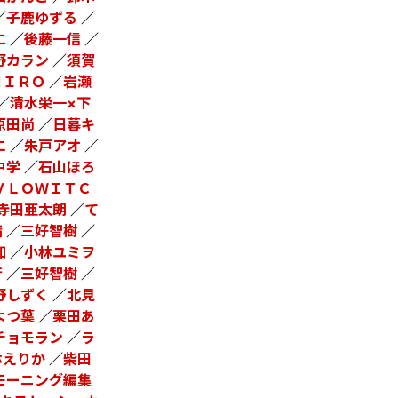
／
子鹿ゆずる
／
二
／
後藤一信
／
野カラン
／
須賀
ＨＩＲＯ
／
岩瀬
／
清水栄一×下
原田尚
／
日暮キ
エ
／
朱戸アオ
／
中学
／
石山ほろ
ＶＬＯＷＩＴＣ
寺田亜太朗
／
て
晴
／
三好智樹
／
知
／
小林ユミヲ
行
／
三好智樹
／
野しずく
／
北見
よつ葉
／
栗田あ
チョモラン
／
ラ
林えりか
／
柴田
モーニング編集