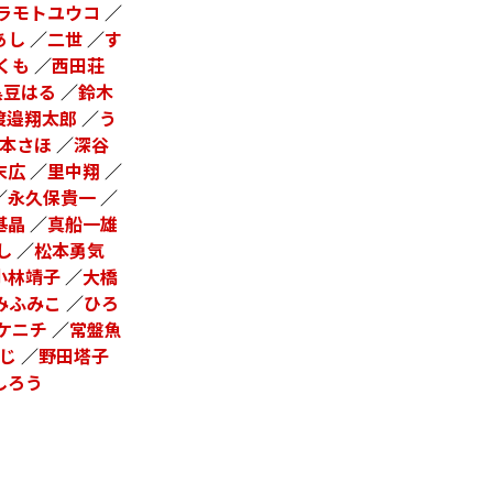
ラモトユウコ
／
あし
／
二世
／
す
くも
／
西田荘
黒豆はる
／
鈴木
渡邉翔太郎
／
う
本さほ
／
深谷
末広
／
里中翔
／
／
永久保貴一
／
基晶
／
真船一雄
し
／
松本勇気
小林靖子
／
大橋
みふみこ
／
ひろ
ケニチ
／
常盤魚
じ
／
野田塔子
しろう