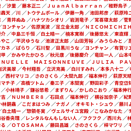
毅
／
汐里
／
藤本正二
／
ＪｕａｎＡｌｂａｒｒａｎ
／
稚野鳥子
田轟天
／
川
／
トウテムポール
／
伊藤一角
／
池田邦彦
／
萩原玲
涼
／
青井ぬゐ
／
ハナツカシオリ
／
岩渕竜子
／
常喜寝太郎
／
菅
／
ヨンチャン
／
佐原実波
／
足立金太郎
／
ＮＩＣＯＭＩＣＨＩ
慶介
／
中島三千恒
／
白土晴一
／
楠本寛樹
／
後藤悠太
／
東直輝
あやこ
／
平沢ゆうな
／
池波正太郎
／
山田芳裕
／
みうらみと
／
アカネ
／
ぱらり
／
石川聖
／
目黒川うな
／
ヨンチャン
／
有賀リ
根甲
／
かみやたかひろ
／
秋元康
／
後藤慶介
／
竜田一人
／
山本
ＡＮＵＥＬＬＥ ＭＡＩＳＯＮＮＥＵＶＥ
／
ＪＵＬＩＡ ＰＡ
岩沢美翠
／
今村翔吾
／
立沢克美
／
白川すみれ
／
本多八十二
／
／
西村マリコ
／
さのさくら
／
大間九郎
／
福本伸行
／
萩原天
日マチ子
／
高橋ツトム
／
秦三子
／
本間実
／
野田彩子
／
青空岱
／
小林靖子
／
鎌谷悠希
／
まずりん
／
かしのこおり
／
福本伸
で吉
／
ＮＵＭＢＥＲ８
／
石田点
／
福本伸行
／
横谷加奈子
／
紀
小林銅蟲
／
こだまはつみ
／
ナガノ
／
オキモト・シュウ
／
藤川
／
白土晴一
／
惣領冬実
／
ヴェルサイユ宮殿
／
こなみかなた
／
鶴谷香央理
／
レンタルなんもしない人
／
フクフク
／
西川丸
／
おる
／
ＯＴＯＳＡＭＡ
／
藤田昌雄
／
さのさくら
／
梓マワリ
／