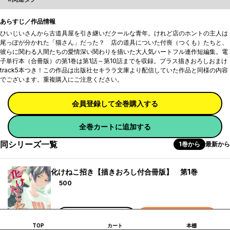
あらすじ／作品情報
ひいじいさんから古道具屋を引き継いだクールな青年。けれど店のホントの主人は
尾っぽが分かれた「猫さん」だった？ 店の道具についた付喪（つくも）たちと、
彼らに関わる人間たちの愛情深い関わりを描いた大人気ハートフル連作短編集。電
子単行本（合冊版）の第1巻は第1話～第10話までを収録。プラス描きおろしおまけ
track5本つき！この作品は出版社セキララ文庫より配信していた作品と同様の内容
でございます。重複購入にご注意ください。
会員登録して全巻購入する
全巻カートに追加する
同シリーズ一覧
1巻から
最新から
化けねこ招き【描きおろし付合冊版】 第1巻
ポイント
500
試し読み
カートに追加
TOP
カート
本棚