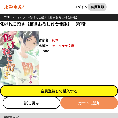
カート
検索
ログイン
会員登録
TOP
コミック
化けねこ招き【描きおろし付合冊版】
化けねこ招き【描きおろし付合冊版】 第1巻
作家名：
紀本
出版社：
セ・キララ文庫
ポイント
500
会員登録して購入する
試し読み
カートに追加
関連タグ