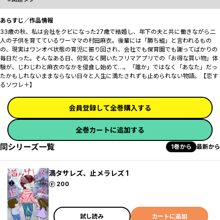
あらすじ／作品情報
33歳の秋、私は会社をクビになった――27歳で結婚し、年下の夫と共に働きながら二
人の子供を育てているワーママの村田麻衣。後輩には「勝ち組」と言われるもの
の、現実はワンオペ状態の育児に振り回され、会社でも保育園でも謝ってばかりの
毎日だった。そんなある日、何気なく開いたフリマアプリでの「お得な買い物」体
験が、じわじわと麻衣のなかを侵食し始めて…。「誰か」ではなく「あなた」だっ
たかもしれない――ままならない日々と人生に満たされずも止められない物語。【恋す
るソワレ＋】
会員登録して全巻購入する
全巻カートに追加する
同シリーズ一覧
1巻から
最新から
満タサレズ、止メラレズ 1
ポイント
200
試し読み
カートに追加