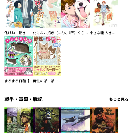
化けねこ招き
化けねこ招き【描きおろし付合冊版】
2人（匹）くらし。
小さな瞳 大きな鼓動
まろまろ日和【豪華版】
野性のぽーぽー【豪華版】
戦争・軍事・戦記
もっと見る