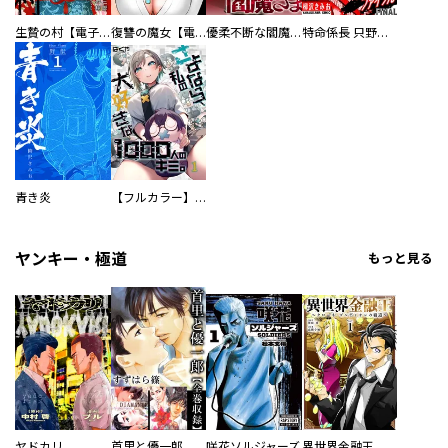
生贄の村【電子単行本版】
復讐の魔女【電子単行本版】
優柔不断な閻魔さま
特命係長 只野仁ファイナル 愛蔵版
青き炎
【フルカラー】さよなら、私の大好きな１０００人のキミ。
ヤンキー・極道
もっと見る
ヤドカリ
首里と優一郎
咲花ソルジャーズ
異世界金融王 ～クローネ・ゴルディオンの覇道～