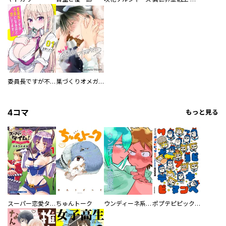
委員長ですが不良になるほど恋してます！
巣づくりオメガバース
4コマ
もっと見る
スーパー恋愛タイム！～現場でドＳな彼女は自宅でデレる～
ちゅんトーク
ウンディーネ系彼氏
ポプテピピック SEASON EIGHT