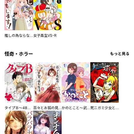
推しの為ならなんでもします！
女子高生VS-R
怪奇・ホラー
もっと見る
タイプＢ～48時間後、致死率100％～【単話】
百々とお狐の見習い巫女生活【単行本版】
かのとこと～武蔵花町怪話譚～ 【連載版】
死ニガミ少女とスマホ神