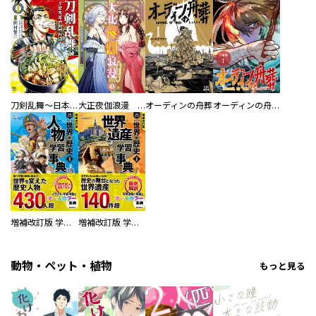
刀剣乱舞～日本号つれづれ酒～
大正夜伽浪漫 －金曜日の花嫁—
オーディンの舟葬
オーディンの舟葬 分冊版
増補改訂版 学研まんが NEW世界の歴史 別巻 人物学習事典
増補改訂版 学研まんが NEW世界の歴史 別巻 世界遺産学習事典
動物・ペット・植物
もっと見る