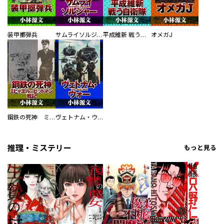
装甲擲弾兵
サムライソルジャー SAMURAI SOLDIER
平成維新 戦う自衛隊
オメガJ
鋼鉄の死神 ミヒャエル・ビットマン戦記
ヴェトナム・ウォー VIETNAM WAR
推理・ミステリー
もっと見る