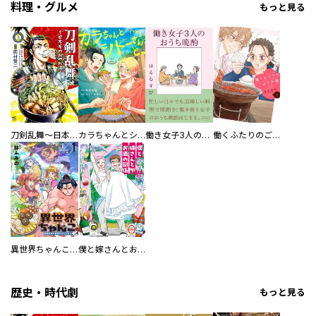
料理・グルメ
もっと見る
刀剣乱舞～日本号つれづれ酒～
カラちゃんとシトーさんと、 【分冊版】
働き女子3人のおうち晩酌
働くふたりのごほうび飯
異世界ちゃんこ～横綱目前に召喚されたんだが～ 【連載版】
僕と嫁さんとお酒の関係
歴史・時代劇
もっと見る