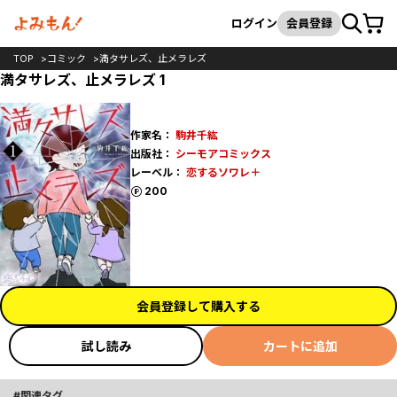
カート
検索
ログイン
会員登録
TOP
コミック
満タサレズ、止メラレズ
満タサレズ、止メラレズ 1
作家名：
駒井千紘
出版社：
シーモアコミックス
レーベル：
恋するソワレ＋
ポイント
200
会員登録して購入する
試し読み
カートに追加
関連タグ