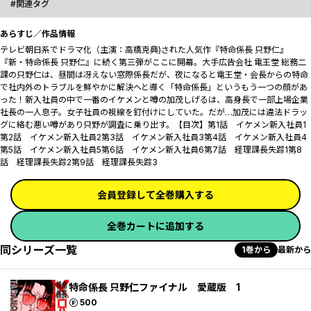
関連タグ
あらすじ／作品情報
テレビ朝日系でドラマ化（主演：高橋克典)された人気作『特命係長 只野仁』
『新・特命係長 只野仁』に続く第三弾がここに開幕。大手広告会社 電王堂 総務二
課の只野仁は、昼間は冴えない窓際係長だが、夜になると電王堂・会長からの特命
で社内外のトラブルを鮮やかに解決へと導く「特命係長」というもう一つの顔があ
った――！新入社員の中で一番のイケメンと噂の加茂しげるは、高身長で一部上場企業
社長の一人息子。女子社員の視線を釘付けにしていた。だが…加茂には違法ドラッ
グに絡む悪い噂があり只野が調査に乗り出す。【目次】第1話 イケメン新入社員1
第2話 イケメン新入社員2第3話 イケメン新入社員3第4話 イケメン新入社員4
第5話 イケメン新入社員5第6話 イケメン新入社員6第7話 経理課長失踪1第8
話 経理課長失踪2第9話 経理課長失踪3
会員登録して全巻購入する
全巻カートに追加する
同シリーズ一覧
1巻から
最新から
特命係長 只野仁ファイナル 愛蔵版 1
ポイント
500