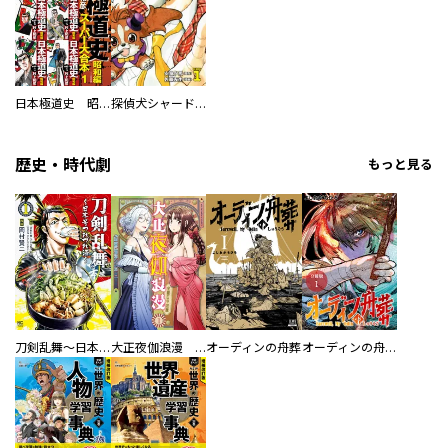
日本極道史 昭和編 スーパー大合本
探偵犬シャードック（新装版）
歴史・時代劇
もっと見る
刀剣乱舞～日本号つれづれ酒～
大正夜伽浪漫 －金曜日の花嫁—
オーディンの舟葬
オーディンの舟葬 分冊版