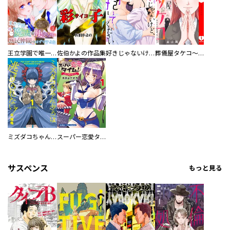
王立学園で唯一魔法が使えない庶民仲間のはずですよね～実は王子様で私を溺愛しているなんて告白はやめてください～
佐伯かよの作品集
好きじゃないけど、抱いてください【電子単行本版／特典おまけ付き】
葬儀屋タケコ～あなたの最期、叶えます【電子単行本版】
ミズダコちゃんからは逃げられない！
スーパー恋愛タイム！～現場でドＳな彼女は自宅でデレる～
サスペンス
もっと見る