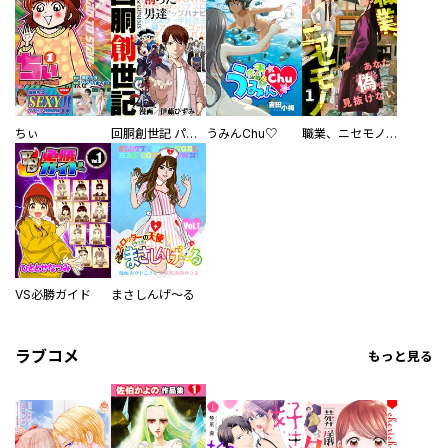
ちぃ
回胴創世記 パチスロを創った男達
うみんChu♡
職業、ニセモノ～あなたに偽は見抜けない【電子単行本版】
VS必勝ガイド
まさしんげ～る
ラブコメ
もっと見る