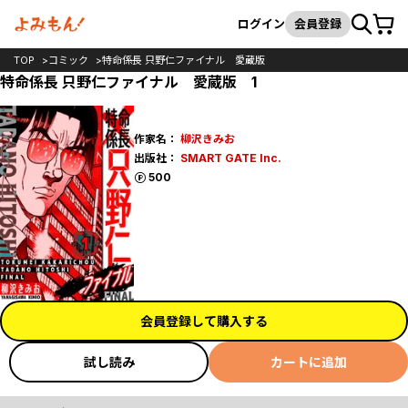
カート
検索
ログイン
会員登録
TOP
コミック
特命係長 只野仁ファイナル 愛蔵版
特命係長 只野仁ファイナル 愛蔵版 1
作家名：
柳沢きみお
出版社：
SMART GATE Inc.
ポイント
500
会員登録して購入する
試し読み
カートに追加