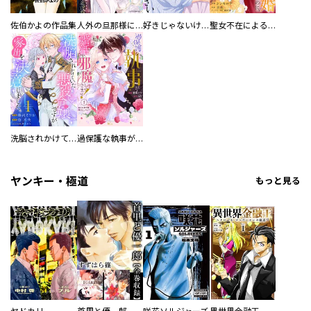
佐伯かよの作品集
人外の旦那様に娶られ毎晩ナカまで愛される…。アンソロジー
好きじゃないけど、抱いてください【電子単行本版／特典おまけ付き】
聖女不在による仮初め婚なのに、不器用な王太子に溺愛されています【電子単行本版／特典おまけ付き】
洗脳されかけていた悪役令嬢ですが家出を決意しました。【電子単行本版／特典おまけ付き】
過保護な執事が私の婚活を邪魔してきます！ 分冊版
ヤンキー・極道
もっと見る