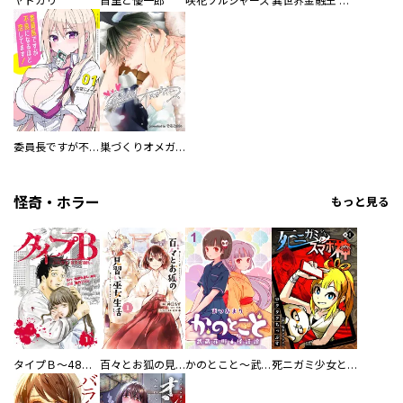
ヤドカリ
首里と優一郎
咲花ソルジャーズ
異世界金融王 ～クローネ・ゴルディオンの覇道～
委員長ですが不良になるほど恋してます！
巣づくりオメガバース
怪奇・ホラー
もっと見る
タイプＢ～48時間後、致死率100％～【単話】
百々とお狐の見習い巫女生活【単行本版】
かのとこと～武蔵花町怪話譚～ 【連載版】
死ニガミ少女とスマホ神