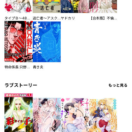
タイプＢ～48時間後、致死率100％～【単話】
逃亡者～アスクレピオスの杖～
ヤドカリ
【合本版】不倫処刑
特命係長 只野仁ファイナル 愛蔵版
青き炎
ラブストーリー
もっと見る