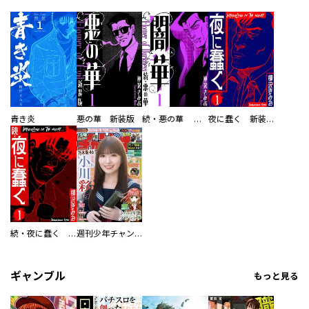
青き炎
悪の華 新装版
続・悪の華 闇華 新装版
夜に蠢く 新装版
続・夜に蠢く 新装版
週刊少年チャンピオン
ギャンブル
もっと見る