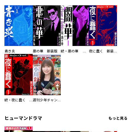
青き炎
悪の華 新装版
続・悪の華 闇華 新装版
夜に蠢く 新装版
続・夜に蠢く 新装版
週刊少年チャンピオン
ヒューマンドラマ
もっと見る