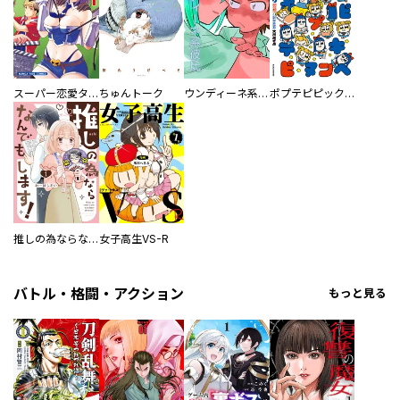
スーパー恋愛タイム！～現場でドＳな彼女は自宅でデレる～
ちゅんトーク
ウンディーネ系彼氏
ポプテピピック SEASON EIGHT
推しの為ならなんでもします！
女子高生VS-R
バトル・格闘・アクション
もっと見る