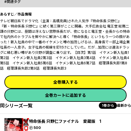
関連タグ
あらすじ／作品情報
テレビ朝日系でドラマ化（主演：高橋克典)された人気作『特命係長 只野仁』
『新・特命係長 只野仁』に続く第三弾がここに開幕。大手広告会社 電王堂 総務二
課の只野仁は、昼間は冴えない窓際係長だが、夜になると電王堂・会長からの特命
で社内外のトラブルを鮮やかに解決へと導く「特命係長」というもう一つの顔があ
った――！新入社員の中で一番のイケメンと噂の加茂しげるは、高身長で一部上場企業
社長の一人息子。女子社員の視線を釘付けにしていた。だが…加茂には違法ドラッ
グに絡む悪い噂があり只野が調査に乗り出す。【目次】第1話 イケメン新入社員1
第2話 イケメン新入社員2第3話 イケメン新入社員3第4話 イケメン新入社員4
第5話 イケメン新入社員5第6話 イケメン新入社員6第7話 経理課長失踪1第8
話 経理課長失踪2第9話 経理課長失踪3
全巻購入する
全巻カートに追加する
同シリーズ一覧
1巻から
最新から
特命係長 只野仁ファイナル 愛蔵版 1
ポイント
500