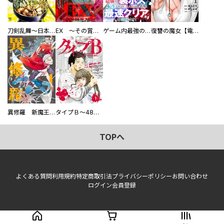
刀剣乱舞～日本号つれづれ酒～
EX ～その賞金稼ぎは、世界の出口を探す～【単行本版】
ゲーム内最強の『裏ボス』に転生したので、主人公の代わりに最速クリアを目指します！【電子単行本版】
復讐の魔女【電子単行本版】
異修羅 新魔王戦争
タイプＢ～48時間後、致死率100％～【単話】
TOPへ
よくある質問
利用規約
特定商取引法
プライバシーポリシー
お問い合わせ
ログイン
会員登録