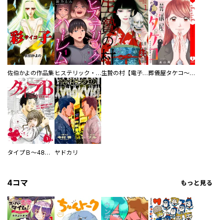
佐伯かよの作品集
ヒステリック・ハーレム～搾られる男と堕ちる女～【電子単行本版】
生贄の村【電子単行本版】
葬儀屋タケコ～あなたの最期、叶えます【電子単行本版】
タイプＢ～48時間後、致死率100％～【単話】
ヤドカリ
4コマ
もっと見る