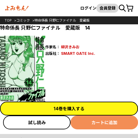
カート
検索
ログイン
会員登録
TOP
コミック
特命係長 只野仁ファイナル 愛蔵版
特命係長 只野仁ファイナル 愛蔵版 14
作家名：
柳沢きみお
出版社：
SMART GATE Inc.
14巻を購入する
試し読み
カートに追加