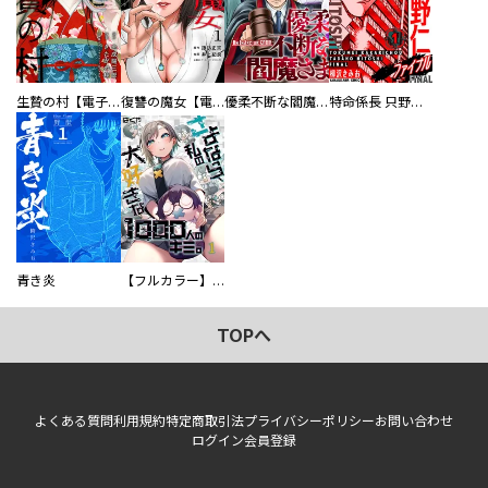
生贄の村【電子単行本版】
復讐の魔女【電子単行本版】
優柔不断な閻魔さま
特命係長 只野仁ファイナル 愛蔵版
青き炎
【フルカラー】さよなら、私の大好きな１０００人のキミ。
TOPへ
よくある質問
利用規約
特定商取引法
プライバシーポリシー
お問い合わせ
ログイン
会員登録