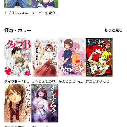
ミズダコちゃんからは逃げられない！
スーパー恋愛タイム！～現場でドＳな彼女は自宅でデレる～
怪奇・ホラー
もっと見る
タイプＢ～48時間後、致死率100％～【単話】
百々とお狐の見習い巫女生活【単行本版】
かのとこと～武蔵花町怪話譚～ 【連載版】
死ニガミ少女とスマホ神