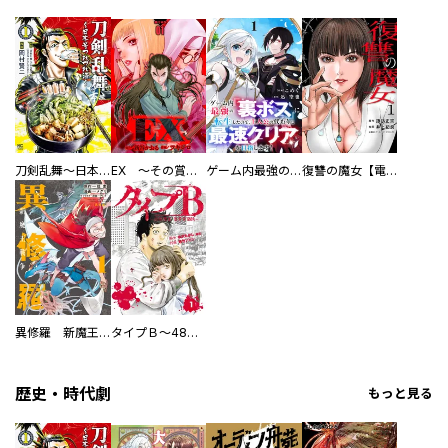
刀剣乱舞～日本号つれづれ酒～
EX ～その賞金稼ぎは、世界の出口を探す～【単行本版】
ゲーム内最強の『裏ボス』に転生したので、主人公の代わりに最速クリアを目指します！【電子単行本版】
復讐の魔女【電子単行本版】
異修羅 新魔王戦争
タイプＢ～48時間後、致死率100％～【単話】
歴史・時代劇
もっと見る