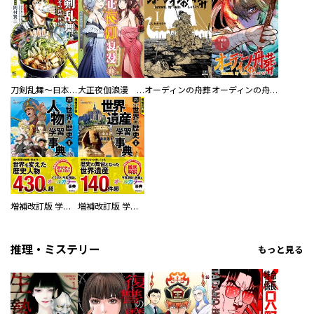
刀剣乱舞～日本号つれづれ酒～
大正夜伽浪漫 －金曜日の花嫁—
オーディンの舟葬
オーディンの舟葬 分冊版
増補改訂版 学研まんが NEW世界の歴史 別巻 人物学習事典
増補改訂版 学研まんが NEW世界の歴史 別巻 世界遺産学習事典
推理・ミステリー
もっと見る