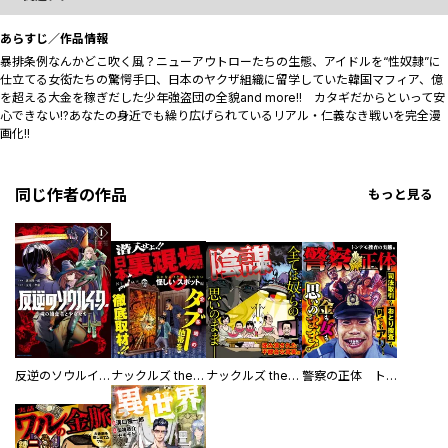
あらすじ／作品情報
暴排条例なんかどこ吹く風？ニューアウトローたちの生態、アイドルを“性奴隷”に
仕立てる女衒たちの驚愕手口、日本のヤクザ組織に留学していた韓国マフィア、億
を超える大金を稼ぎだした少年強盗団の全貌――and more!! カタギだからといって安
心できない!?あなたの身近でも繰り広げられているリアル・仁義なき戦いを完全漫
画化!!
同じ作者の作品
もっと見る
反逆のソウルイーター -魂の捕食者と少女たち-
ナックルズ the BEST 潜入せよ！！日本裏現場
ナックルズ the BEST 実録陰謀File
警察の正体 トンデモ捜査の実態編