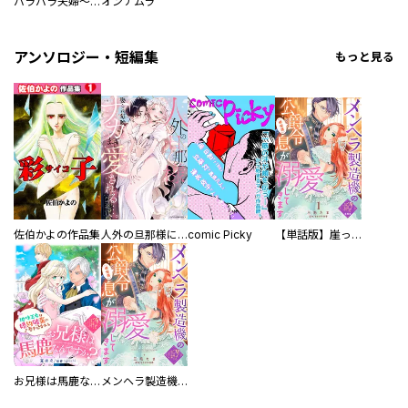
バラバラ夫婦～手足をなくした夫はまだ生きてる
オンナムラ
アンソロジー・短編集
もっと見る
佐伯かよの作品集
人外の旦那様に娶られ毎晩ナカまで愛される…。アンソロジー
comic Picky
【単話版】崖っぷち令嬢ですが、意地と策略で幸せになります！シリーズ
お兄様は馬鹿なんですか？～地味王女は婚約破棄に巻き込まれる～
メンヘラ製造機の公爵令息（過保護）が溺愛してきます