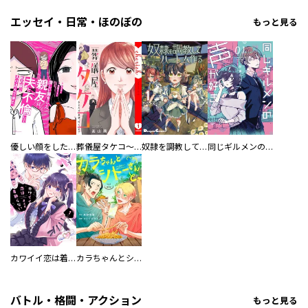
エッセイ・日常・ほのぼの
もっと見る
優しい顔をした親友は、夫と不倫して私の家に入り込んできた。
葬儀屋タケコ～あなたの最期、叶えます【電子単行本版】
奴隷を調教してハーレム作る
同じギルメンの声が好き
カワイイ恋は着飾らない
カラちゃんとシトーさんと、 【分冊版】
バトル・格闘・アクション
もっと見る