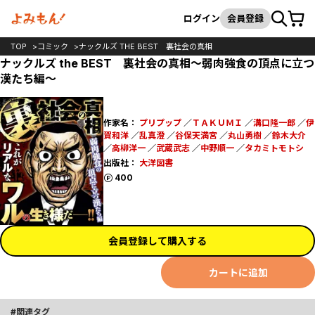
カート
検索
ログイン
会員登録
TOP
コミック
ナックルズ THE BEST 裏社会の真相
ナックルズ the BEST 裏社会の真相～弱肉強食の頂点に立つ
漢たち編～
作家名：
プリプップ
／
ＴＡＫＵＭＩ
／
溝口隆一郎
／
伊
賀和洋
／
乱真澄
／
谷保天満宮
／
丸山勇樹
／
鈴木大介
／
高柳洋一
／
武蔵武志
／
中野順一
／
タカミトモトシ
出版社：
大洋図書
ポイント
400
会員登録して購入する
カートに追加
関連タグ