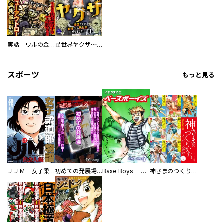
実話 ワルの金脈 大金脈を探し当てたワル編
異世界ヤクザ～極道ですが転移したら救世主になりました～
スポーツ
もっと見る
ＪＪＭ 女子柔道部物語 社会人編
初めての発展場 【白抜き修正版】
Base Boys 新装版
神さまのつくりかた。スーパー大合本