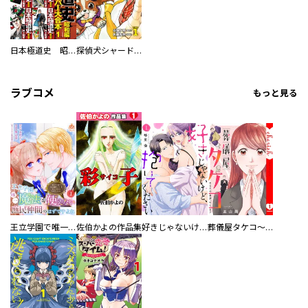
日本極道史 昭和編 スーパー大合本
探偵犬シャードック（新装版）
ラブコメ
もっと見る
王立学園で唯一魔法が使えない庶民仲間のはずですよね～実は王子様で私を溺愛しているなんて告白はやめてください～
佐伯かよの作品集
好きじゃないけど、抱いてください【電子単行本版／特典おまけ付き】
葬儀屋タケコ～あなたの最期、叶えます【電子単行本版】