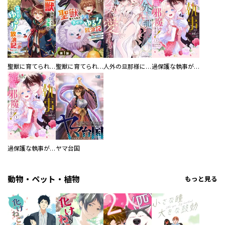
聖獣に育てられた少年の異世界ゆるり放浪記～神様からもらったチート魔法で、仲間たちとスローライフを満喫中～
聖獣に育てられた少年の異世界ゆるり放浪記～神様からもらったチート魔法で、仲間たちとスローライフを満喫中～【分冊版】
人外の旦那様に娶られ毎晩ナカまで愛される…。アンソロジー
過保護な執事が私の婚活を邪魔してきます！ 分冊版
過保護な執事が私の婚活を邪魔してきます！
ヤマ台国
動物・ペット・植物
もっと見る