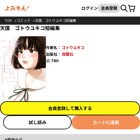
カート
検索
ログイン
会員登録
TOP
コミック
天国 ゴトウユキコ短編集
天国 ゴトウユキコ短編集
作家名：
ゴトウユキコ
出版社：
双葉社
ポイント
780
会員登録して購入する
試し読み
カートに追加
関連タグ