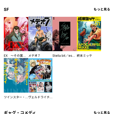
SF
もっと見る
EX ～その賞金稼ぎは、世界の出口を探す～【単行本版】
メテオ７
Stella bit／es【単話版】
終末ミッケ
ツインスター・サイクロン・ランナウェイ
ヴェルドライチオシ聖典パック 『転スラ』ミニ画集付き シリウス人気作３選
ギャグ・コメディ
もっと見る