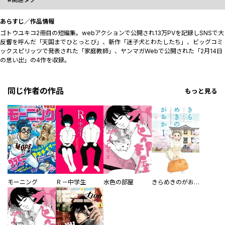
あらすじ／作品情報
ゴトウユキコ2冊目の短編集。webアクションで公開され13万PVを記録しSNSで大
反響を呼んだ「天国までひとっとび」、新作「迷子犬とわたしたち」、ビッグコミ
ックスピリッツで発表された「家庭教師」、ヤンマガWebで公開された「2月14日
の思い出」の4作を収録。
同じ作者の作品
もっと見る
モーニング
Ｒ－中学生
水色の部屋
きらめきのがおか