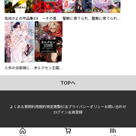
佐伯かよの作品集
EX ～その賞金稼ぎは、世界の出口を探す～【単行本版】
聖獣に育てられた少年の異世界ゆるり放浪記～神様からもらったチート魔法で、仲間たちとスローライフを満喫中～
聖獣に育てられた少年の異世界ゆるり放浪記～神様からもらったチート魔法で、仲間たちとスローライフを満喫中～【分冊版】
人外の旦那様に娶られ毎晩ナカまで愛される…。アンソロジー
オルクセン王国史
TOPへ
よくある質問
利用規約
特定商取引法
プライバシーポリシー
お問い合わせ
ログイン
会員登録