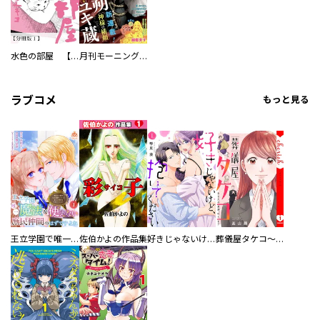
水色の部屋 【分冊版】
月刊モーニング・ツー
ラブコメ
もっと見る
王立学園で唯一魔法が使えない庶民仲間のはずですよね～実は王子様で私を溺愛しているなんて告白はやめてください～
佐伯かよの作品集
好きじゃないけど、抱いてください【電子単行本版／特典おまけ付き】
葬儀屋タケコ～あなたの最期、叶えます【電子単行本版】