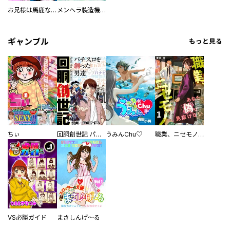
お兄様は馬鹿なんですか？～地味王女は婚約破棄に巻き込まれる～
メンヘラ製造機の公爵令息（過保護）が溺愛してきます
ギャンブル
もっと見る
ちぃ
回胴創世記 パチスロを創った男達
うみんChu♡
職業、ニセモノ～あなたに偽は見抜けない【電子単行本版】
VS必勝ガイド
まさしんげ～る