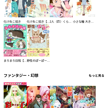
化けねこ招き
化けねこ招き【描きおろし付合冊版】
2人（匹）くらし。
小さな瞳 大きな鼓動
まろまろ日和【豪華版】
野性のぽーぽー【豪華版】
ファンタジー・幻想
もっと見る