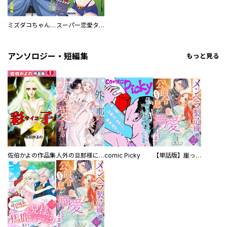
ミズダコちゃんからは逃げられない！
スーパー恋愛タイム！～現場でドＳな彼女は自宅でデレる～
アンソロジー・短編集
もっと見る
佐伯かよの作品集
人外の旦那様に娶られ毎晩ナカまで愛される…。アンソロジー
comic Picky
【単話版】崖っぷち令嬢ですが、意地と策略で幸せになります！シリーズ