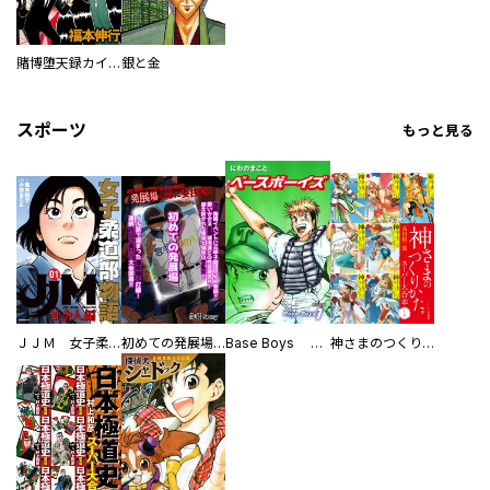
賭博堕天録カイジ
銀と金
スポーツ
もっと見る
ＪＪＭ 女子柔道部物語 社会人編
初めての発展場 【白抜き修正版】
Base Boys 新装版
神さまのつくりかた。スーパー大合本