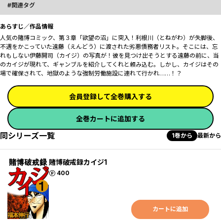
関連タグ
あらすじ／作品情報
人気の賭博コミック、第３章「欲望の沼」に突入！利根川（とねがわ）が失脚後、
不遇をかこっていた遠藤（えんどう）に渡された劣悪債務者リスト。そこには、忘
れもしない伊藤開司（カイジ）の写真が！彼を見つけ出そうとする遠藤の前に、当
のカイジが現れて、ギャンブルを紹介してくれと頼み込む。しかし、カイジはその
場で確保されて、地獄のような強制労働施設に連れて行かれ……！？
会員登録して全巻購入する
全巻カートに追加する
同シリーズ一覧
1巻から
最新から
賭博破戒録カイジ1
ポイント
400
カートに追加