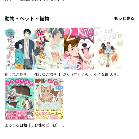
動物・ペット・植物
もっと見る
化けねこ招き
化けねこ招き【描きおろし付合冊版】
2人（匹）くらし。
小さな瞳 大きな鼓動
まろまろ日和【豪華版】
野性のぽーぽー【豪華版】