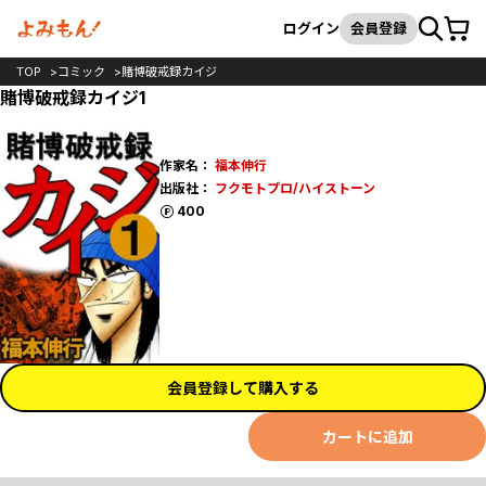
カート
検索
ログイン
会員登録
TOP
コミック
賭博破戒録カイジ
賭博破戒録カイジ1
作家名：
福本伸行
出版社：
フクモトプロ/ハイストーン
ポイント
400
会員登録して購入する
カートに追加