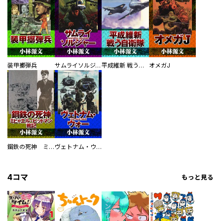
装甲擲弾兵
サムライソルジャー SAMURAI SOLDIER
平成維新 戦う自衛隊
オメガJ
鋼鉄の死神 ミヒャエル・ビットマン戦記
ヴェトナム・ウォー VIETNAM WAR
4コマ
もっと見る