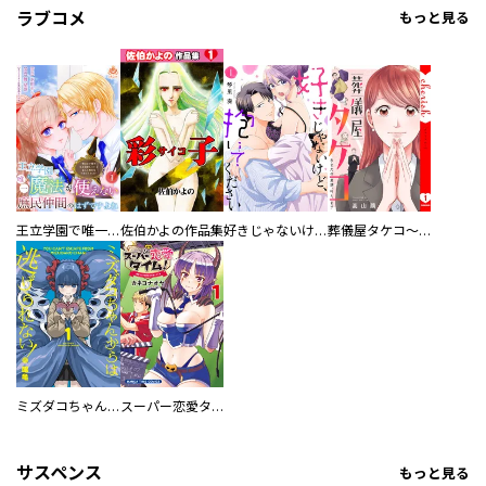
ラブコメ
もっと見る
王立学園で唯一魔法が使えない庶民仲間のはずですよね～実は王子様で私を溺愛しているなんて告白はやめてください～
佐伯かよの作品集
好きじゃないけど、抱いてください【電子単行本版／特典おまけ付き】
葬儀屋タケコ～あなたの最期、叶えます【電子単行本版】
ミズダコちゃんからは逃げられない！
スーパー恋愛タイム！～現場でドＳな彼女は自宅でデレる～
サスペンス
もっと見る