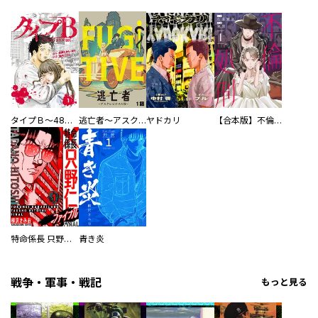
タイプＢ～48時間後、致死率100％～【単話】
逃亡者～アスクレピオスの杖～
ヤドカリ
【合本版】不倫処刑
特命係長 只野仁ファイナル 愛蔵版
青き炎
戦争・軍事・戦記
もっと見る