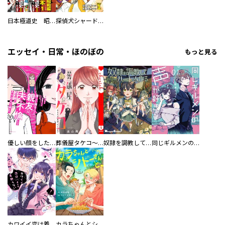
日本極道史 昭和編 スーパー大合本
探偵犬シャードック（新装版）
エッセイ・日常・ほのぼの
もっと見る
優しい顔をした親友は、夫と不倫して私の家に入り込んできた。
葬儀屋タケコ～あなたの最期、叶えます【電子単行本版】
奴隷を調教してハーレム作る
同じギルメンの声が好き
カワイイ恋は着飾らない
カラちゃんとシトーさんと、 【分冊版】