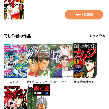
カートに追加
同じ作者の作品
もっと見る
モーニング
告白～コンフェッション～
生存～Life～
賭博黙示録カイジ