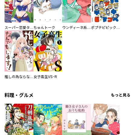
スーパー恋愛タイム！～現場でドＳな彼女は自宅でデレる～
ちゅんトーク
ウンディーネ系彼氏
ポプテピピック SEASON EIGHT
推しの為ならなんでもします！
女子高生VS-R
料理・グルメ
もっと見る