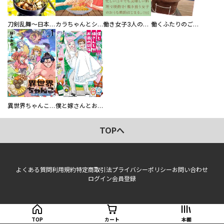
刀剣乱舞～日本号つれづれ酒～
カラちゃんとシトーさんと、 【分冊版】
働き女子3人のおうち晩酌
働くふたりのごほうび飯
異世界ちゃんこ～横綱目前に召喚されたんだが～ 【連載版】
僕と嫁さんとお酒の関係
TOPへ
よくある質問
利用規約
特定商取引法
プライバシーポリシー
お問い合わせ
ログイン
会員登録
TOP
カート
本棚