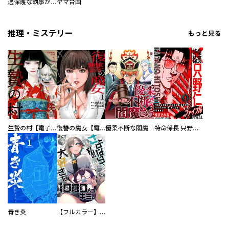
過保護な執事が私の婚活を邪魔してきます！
ヤマ台国
推理・ミステリー
もっと見る
生贄の村【電子単行本版】
復讐の魔女【電子単行本版】
優柔不断な閻魔さま
特命係長 只野仁ファイナル 愛蔵版
青き炎
【フルカラー】さよなら、私の大好きな１０００人のキミ。