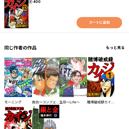
ポイント
400
カートに追加
同じ作者の作品
もっと見る
モーニング
告白～コンフェッション～
生存～Life～
賭博破戒録カイジ