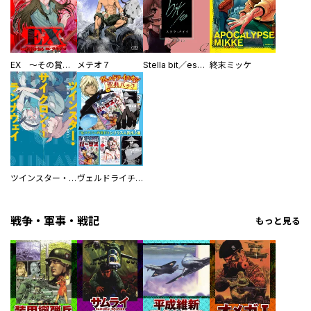
EX ～その賞金稼ぎは、世界の出口を探す～【単行本版】
メテオ７
Stella bit／es【単話版】
終末ミッケ
ツインスター・サイクロン・ランナウェイ
ヴェルドライチオシ聖典パック 『転スラ』ミニ画集付き シリウス人気作３選
戦争・軍事・戦記
もっと見る