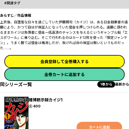
関連タグ
あらすじ／作品情報
上京後、自堕落な日々を過ごしていた伊藤開司（カイジ）は、ある日金融業者の遠
藤により、かつて自分が保証人になっていた借金を押しつけられる。遠藤に誘われ
るままカイジは負債者に借金一括返済のチャンスを与えるというギャンブル船「エ
スポワール」に乗り込む。そこで行われるのはカード12枚を使った「限定ジャンケ
ン」。うまく勝てば借金は帳消しだが、負ければ命の保証は無いというものだっ
た……。
会員登録して全巻購入する
全巻カートに追加する
同シリーズ一覧
1巻から
最新から
賭博黙示録カイジ1
ポイント
400
カートに追加