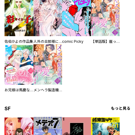
佐伯かよの作品集
人外の旦那様に娶られ毎晩ナカまで愛される…。アンソロジー
comic Picky
【単話版】崖っぷち令嬢ですが、意地と策略で幸せになります！シリーズ
お兄様は馬鹿なんですか？～地味王女は婚約破棄に巻き込まれる～
メンヘラ製造機の公爵令息（過保護）が溺愛してきます
SF
もっと見る