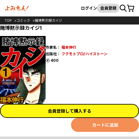
カート
検索
ログイン
会員登録
TOP
コミック
賭博黙示録カイジ
賭博黙示録カイジ1
作家名：
福本伸行
出版社：
フクモトプロ/ハイストーン
ポイント
400
会員登録して購入する
カートに追加