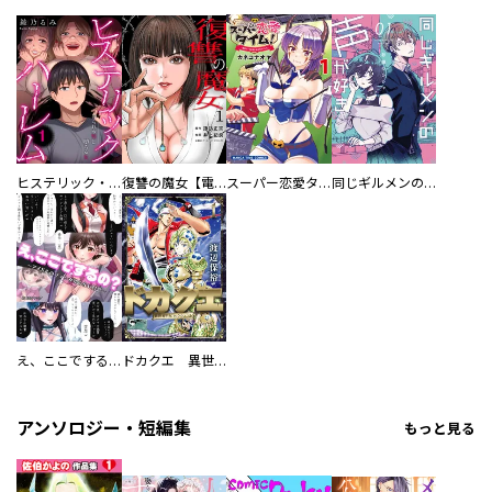
ヒステリック・ハーレム～搾られる男と堕ちる女～【電子単行本版】
復讐の魔女【電子単行本版】
スーパー恋愛タイム！～現場でドＳな彼女は自宅でデレる～
同じギルメンの声が好き
え、ここでするの？ アイドルのファンが知らない日常
ドカクエ 異世界ドカコッククエスト
アンソロジー・短編集
もっと見る