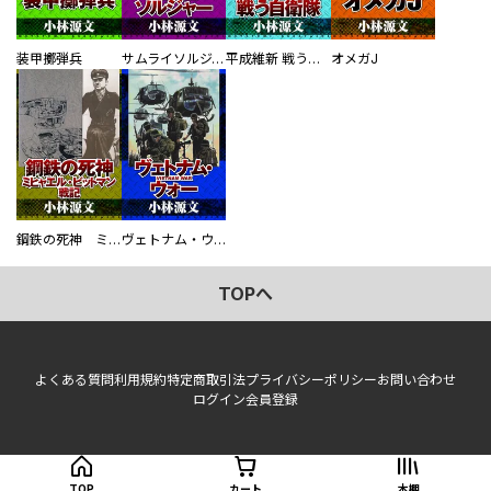
装甲擲弾兵
サムライソルジャー SAMURAI SOLDIER
平成維新 戦う自衛隊
オメガJ
鋼鉄の死神 ミヒャエル・ビットマン戦記
ヴェトナム・ウォー VIETNAM WAR
TOPへ
よくある質問
利用規約
特定商取引法
プライバシーポリシー
お問い合わせ
ログイン
会員登録
TOP
カート
本棚