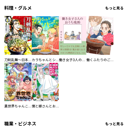
料理・グルメ
もっと見る
刀剣乱舞～日本号つれづれ酒～
カラちゃんとシトーさんと、 【分冊版】
働き女子3人のおうち晩酌
働くふたりのごほうび飯
異世界ちゃんこ～横綱目前に召喚されたんだが～ 【連載版】
僕と嫁さんとお酒の関係
職業・ビジネス
もっと見る