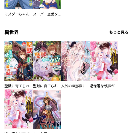
ミズダコちゃんからは逃げられない！
スーパー恋愛タイム！～現場でドＳな彼女は自宅でデレる～
異世界
もっと見る
聖獣に育てられた少年の異世界ゆるり放浪記～神様からもらったチート魔法で、仲間たちとスローライフを満喫中～
聖獣に育てられた少年の異世界ゆるり放浪記～神様からもらったチート魔法で、仲間たちとスローライフを満喫中～【分冊版】
人外の旦那様に娶られ毎晩ナカまで愛される…。アンソロジー
過保護な執事が私の婚活を邪魔してきます！ 分冊版