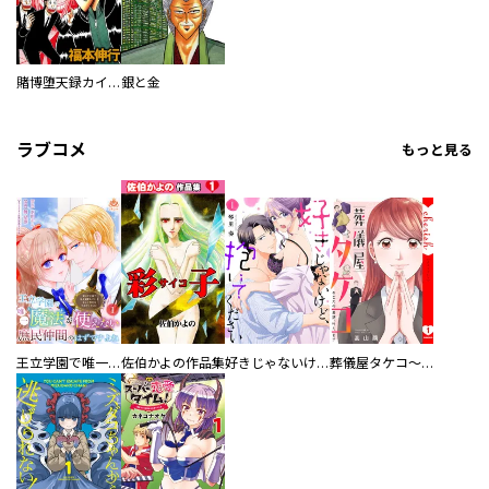
賭博堕天録カイジ
銀と金
ラブコメ
もっと見る
王立学園で唯一魔法が使えない庶民仲間のはずですよね～実は王子様で私を溺愛しているなんて告白はやめてください～
佐伯かよの作品集
好きじゃないけど、抱いてください【電子単行本版／特典おまけ付き】
葬儀屋タケコ～あなたの最期、叶えます【電子単行本版】