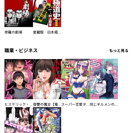
修羅の劇場
愛蔵版 日本極道史 昭和編
職業・ビジネス
もっと見る
ヒステリック・ハーレム～搾られる男と堕ちる女～【電子単行本版】
復讐の魔女【電子単行本版】
スーパー恋愛タイム！～現場でドＳな彼女は自宅でデレる～
同じギルメンの声が好き