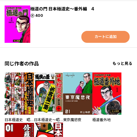
極道の門 日本極道史～番外編 4
ポイント
400
カートに追加
同じ作者の作品
もっと見る
日本極道史 昭和編 スーパー大合本
日本極道史～昭和編
東京魔悲夜
極道番外地