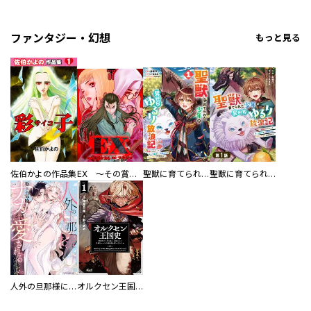
ファンタジー・幻想
もっと見る
佐伯かよの作品集
EX ～その賞金稼ぎは、世界の出口を探す～【単行本版】
聖獣に育てられた少年の異世界ゆるり放浪記～神様からもらったチート魔法で、仲間たちとスローライフを満喫中～
聖獣に育てられた少年の異世界ゆるり放浪記～神様からもらったチート魔法で、仲間たちとスローライフを満喫中～【分冊版】
人外の旦那様に娶られ毎晩ナカまで愛される…。アンソロジー
オルクセン王国史