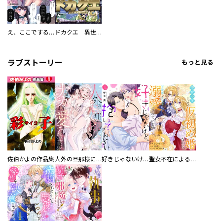
え、ここでするの？ アイドルのファンが知らない日常
ドカクエ 異世界ドカコッククエスト
ラブストーリー
もっと見る
佐伯かよの作品集
人外の旦那様に娶られ毎晩ナカまで愛される…。アンソロジー
好きじゃないけど、抱いてください【電子単行本版／特典おまけ付き】
聖女不在による仮初め婚なのに、不器用な王太子に溺愛されています【電子単行本版／特典おまけ付き】