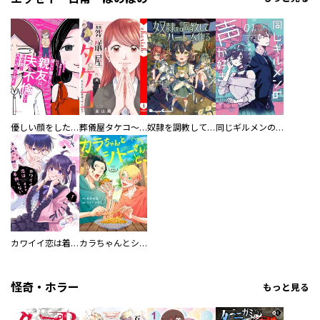
優しい顔をした親友は、夫と不倫して私の家に入り込んできた。
葬儀屋タケコ～あなたの最期、叶えます【電子単行本版】
奴隷を調教してハーレム作る
同じギルメンの声が好き
カワイイ恋は着飾らない
カラちゃんとシトーさんと、 【分冊版】
怪奇・ホラー
もっと見る