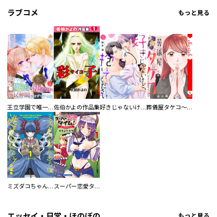
ラブコメ
もっと見る
王立学園で唯一魔法が使えない庶民仲間のはずですよね～実は王子様で私を溺愛しているなんて告白はやめてください～
佐伯かよの作品集
好きじゃないけど、抱いてください【電子単行本版／特典おまけ付き】
葬儀屋タケコ～あなたの最期、叶えます【電子単行本版】
ミズダコちゃんからは逃げられない！
スーパー恋愛タイム！～現場でドＳな彼女は自宅でデレる～
エッセイ・日常・ほのぼの
もっと見る