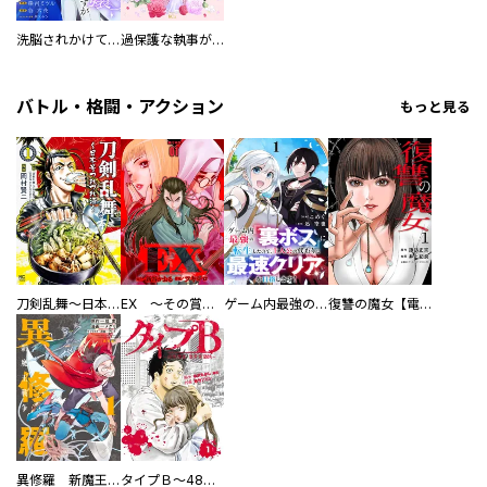
洗脳されかけていた悪役令嬢ですが家出を決意しました。【電子単行本版／特典おまけ付き】
過保護な執事が私の婚活を邪魔してきます！ 分冊版
バトル・格闘・アクション
もっと見る
刀剣乱舞～日本号つれづれ酒～
EX ～その賞金稼ぎは、世界の出口を探す～【単行本版】
ゲーム内最強の『裏ボス』に転生したので、主人公の代わりに最速クリアを目指します！【電子単行本版】
復讐の魔女【電子単行本版】
異修羅 新魔王戦争
タイプＢ～48時間後、致死率100％～【単話】