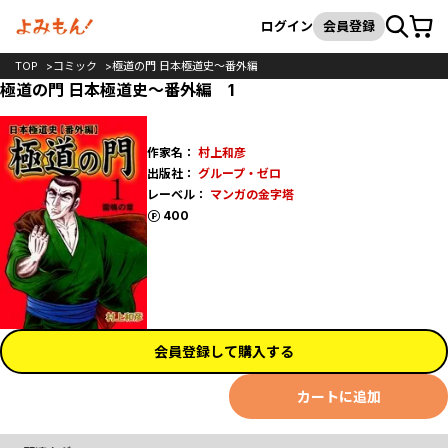
カート
検索
ログイン
会員登録
TOP
コミック
極道の門 日本極道史～番外編
極道の門 日本極道史～番外編 1
作家名：
村上和彦
出版社：
グループ・ゼロ
レーベル：
マンガの金字塔
ポイント
400
会員登録して購入する
カートに追加