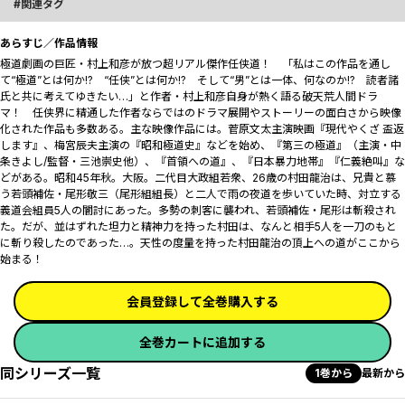
関連タグ
あらすじ／作品情報
極道劇画の巨匠・村上和彦が放つ超リアル傑作任侠道！ 「私はこの作品を通し
て“極道”とは何か!? “任侠”とは何か!? そして“男”とは一体、何なのか!? 読者諸
氏と共に考えてゆきたい…」と作者・村上和彦自身が熱く語る破天荒人間ドラ
マ！ 任侠界に精通した作者ならではのドラマ展開やストーリーの面白さから映像
化された作品も多数ある。主な映像作品には。菅原文太主演映画『現代やくざ 盃返
します』、梅宮辰夫主演の『昭和極道史』などを始め、『第三の極道』（主演・中
条きよし/監督・三池崇史他）、『首領への道』、『日本暴力地帯』『仁義絶叫』な
どがある。昭和45年秋。大阪。二代目大政組若衆、26歳の村田龍治は、兄貴と慕
う若頭補佐・尾形敬三（尾形組組長）と二人で雨の夜道を歩いていた時、対立する
義道会組員5人の闇討にあった。多勢の刺客に襲われ、若頭補佐・尾形は斬殺され
た。だが、並はずれた坦力と精神力を持った村田は、なんと相手5人を一刀のもと
に斬り殺したのであった…。天性の度量を持った村田龍治の頂上への道がここから
始まる！
会員登録して全巻購入する
全巻カートに追加する
同シリーズ一覧
1巻から
最新から