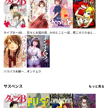
タイプＢ～48時間後、致死率100％～【単話】
百々とお狐の見習い巫女生活【単行本版】
かのとこと～武蔵花町怪話譚～ 【連載版】
死ニガミ少女とスマホ神
バラバラ夫婦～手足をなくした夫はまだ生きてる
オンナムラ
サスペンス
もっと見る