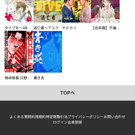
タイプＢ～48時間後、致死率100％～【単話】
逃亡者～アスクレピオスの杖～
ヤドカリ
【合本版】不倫処刑
特命係長 只野仁ファイナル 愛蔵版
青き炎
TOPへ
よくある質問
利用規約
特定商取引法
プライバシーポリシー
お問い合わせ
ログイン
会員登録