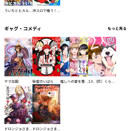
ういちとヒカルのちょっとおもスロい漫画
沖スロで喰う！！
ギャグ・コメディ
もっと見る
ヤマ台国
秘密のいばら
推しへの愛を誓いますか？～アラサー女子、推しは逃げぬが人生逃げる～
2人（匹）くらし。
ドロンジョさまは転生しても悪役令嬢のままだった
ドロンジョさまは転生しても悪役令嬢のままだった【分冊版】