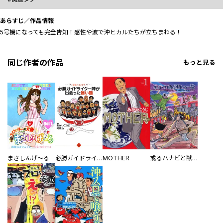
あらすじ／作品情報
5号機になっても完全告知！感性や波で沖ヒカルたちが立ちまわる！
同じ作者の作品
もっと見る
まさしんげ～る
必勝ガイドライター陣が出会った旨い話
MOTHER
或るハナビと獣王の一生