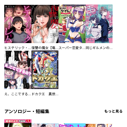
ヒステリック・ハーレム～搾られる男と堕ちる女～【電子単行本版】
復讐の魔女【電子単行本版】
スーパー恋愛タイム！～現場でドＳな彼女は自宅でデレる～
同じギルメンの声が好き
え、ここでするの？ アイドルのファンが知らない日常
ドカクエ 異世界ドカコッククエスト
アンソロジー・短編集
もっと見る