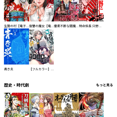
生贄の村【電子単行本版】
復讐の魔女【電子単行本版】
優柔不断な閻魔さま
特命係長 只野仁ファイナル 愛蔵版
青き炎
【フルカラー】さよなら、私の大好きな１０００人のキミ。
歴史・時代劇
もっと見る