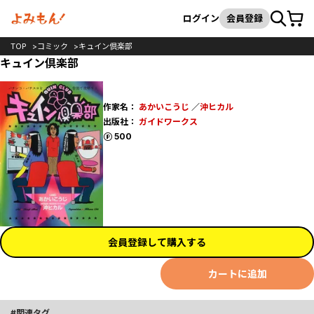
カート
検索
ログイン
会員登録
TOP
コミック
キュイン倶楽部
キュイン倶楽部
作家名：
あかいこうじ
／
沖ヒカル
出版社：
ガイドワークス
ポイント
500
会員登録して購入する
カートに追加
関連タグ