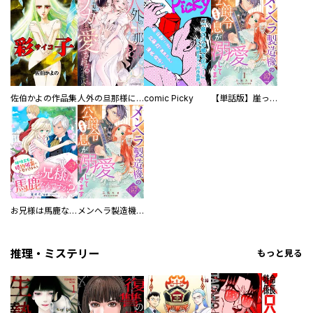
佐伯かよの作品集
人外の旦那様に娶られ毎晩ナカまで愛される…。アンソロジー
comic Picky
【単話版】崖っぷち令嬢ですが、意地と策略で幸せになります！シリーズ
お兄様は馬鹿なんですか？～地味王女は婚約破棄に巻き込まれる～
メンヘラ製造機の公爵令息（過保護）が溺愛してきます
推理・ミステリー
もっと見る