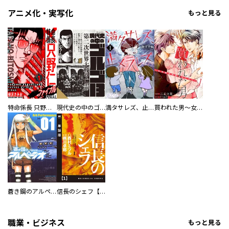
アニメ化・実写化
もっと見る
特命係長 只野仁ファイナル 愛蔵版
現代史の中のゴルゴ13
満タサレズ、止メラレズ
買われた男～女性限定快感セラピスト～【描き下ろしおまけ付き特装版】
蒼き鋼のアルペジオ
信長のシェフ【単話版】
職業・ビジネス
もっと見る