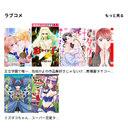
ラブコメ
もっと見る
王立学園で唯一魔法が使えない庶民仲間のはずですよね～実は王子様で私を溺愛しているなんて告白はやめてください～
佐伯かよの作品集
好きじゃないけど、抱いてください【電子単行本版／特典おまけ付き】
葬儀屋タケコ～あなたの最期、叶えます【電子単行本版】
ミズダコちゃんからは逃げられない！
スーパー恋愛タイム！～現場でドＳな彼女は自宅でデレる～