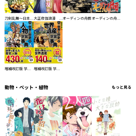
刀剣乱舞～日本号つれづれ酒～
大正夜伽浪漫 －金曜日の花嫁—
オーディンの舟葬
オーディンの舟葬 分冊版
増補改訂版 学研まんが NEW世界の歴史 別巻 人物学習事典
増補改訂版 学研まんが NEW世界の歴史 別巻 世界遺産学習事典
動物・ペット・植物
もっと見る