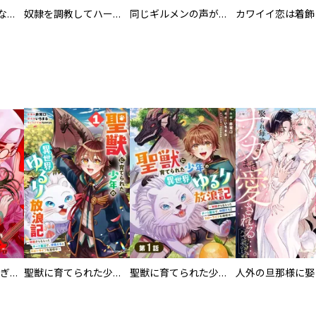
葬儀屋タケコ～あなたの最期、叶えます【電子単行本版】
奴隷を調教してハーレム作る
同じギルメンの声が好き
EX ～その賞金稼ぎは、世界の出口を探す～【単行本版】
聖獣に育てられた少年の異世界ゆるり放浪記～神様からもらったチート魔法で、仲間たちとスローライフを満喫中～
聖獣に育てられた少年の異世界ゆるり放浪記～神様からもらったチート魔法で、仲間たちとスローライフを満喫中～【分冊版】