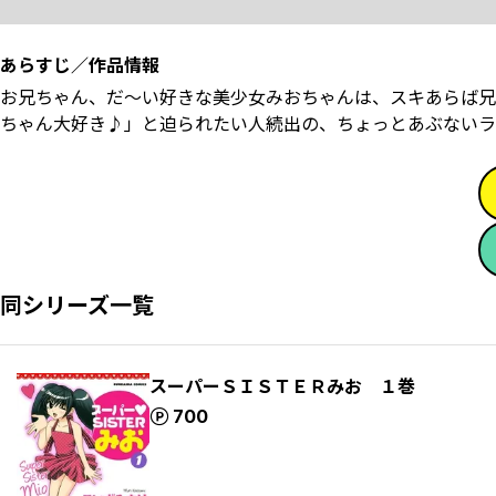
あらすじ／作品情報
お兄ちゃん、だ～い好きな美少女みおちゃんは、スキあらば兄
ちゃん大好き♪」と迫られたい人続出の、ちょっとあぶないラブ
同シリーズ一覧
スーパーＳＩＳＴＥＲみお １巻
ポイント
700