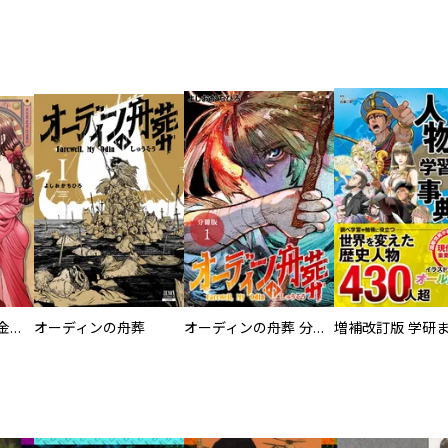
大正夜伽浪漫 －金曜日の花嫁—
オーディンの舟葬
オーディンの舟葬 分冊版