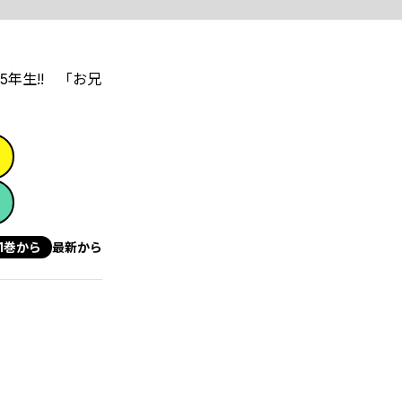
年生!! 「お兄
1巻から
最新から