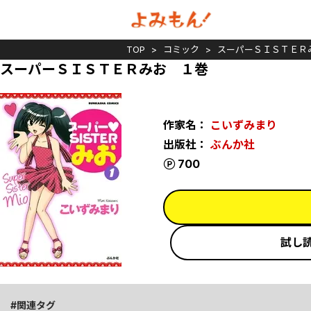
TOP
コミック
スーパーＳＩＳＴＥＲ
スーパーＳＩＳＴＥＲみお １巻
作家名：
こいずみまり
出版社：
ぶんか社
ポイント
700
試し
関連タグ