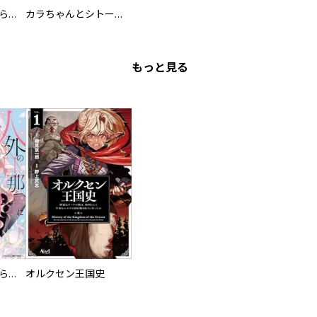
カワイイ恋は着飾らない
カラちゃんとシトーさんと、 【分冊版】
もっと見る
人外の旦那様に娶られ毎晩ナカまで愛される…。アンソロジー
オルクセン王国史