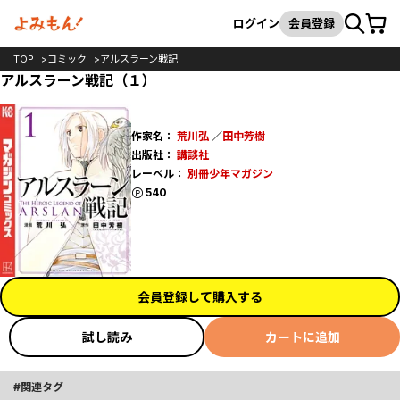
カート
検索
ログイン
会員登録
TOP
コミック
アルスラーン戦記
アルスラーン戦記（１）
作家名：
荒川弘
／
田中芳樹
出版社：
講談社
レーベル：
別冊少年マガジン
ポイント
540
会員登録して購入する
試し読み
カートに追加
関連タグ