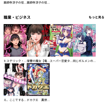
薬師寺涼子の怪奇事件簿 魔境の女王陛下
薬師寺涼子の怪奇事件簿 短編集
職業・ビジネス
もっと見る
ヒステリック・ハーレム～搾られる男と堕ちる女～【電子単行本版】
復讐の魔女【電子単行本版】
スーパー恋愛タイム！～現場でドＳな彼女は自宅でデレる～
同じギルメンの声が好き
え、ここでするの？ アイドルのファンが知らない日常
ドカクエ 異世界ドカコッククエスト