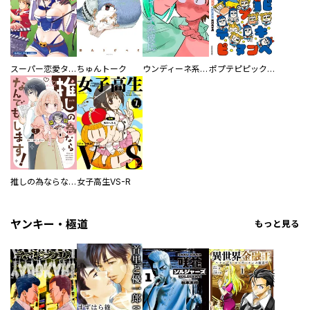
スーパー恋愛タイム！～現場でドＳな彼女は自宅でデレる～
ちゅんトーク
ウンディーネ系彼氏
ポプテピピック SEASON EIGHT
推しの為ならなんでもします！
女子高生VS-R
ヤンキー・極道
もっと見る