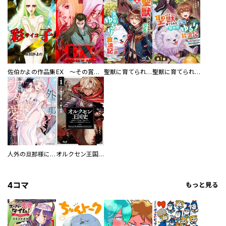
佐伯かよの作品集
EX ～その賞金稼ぎは、世界の出口を探す～【単行本版】
聖獣に育てられた少年の異世界ゆるり放浪記～神様からもらったチート魔法で、仲間たちとスローライフを満喫中～
聖獣に育てられた少年の異世界ゆるり放浪記～神様からもらったチート魔法で、仲間たちとスローライフを満喫中～【分冊版】
人外の旦那様に娶られ毎晩ナカまで愛される…。アンソロジー
オルクセン王国史
4コマ
もっと見る