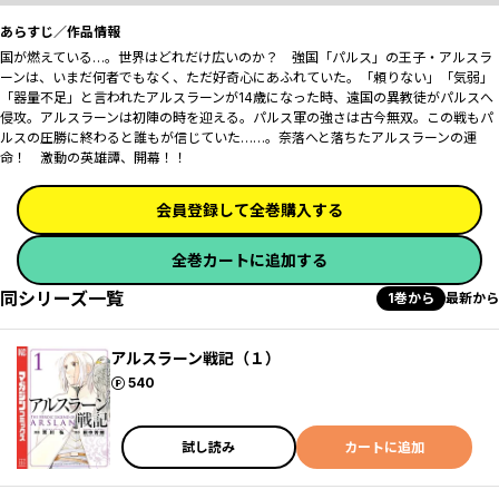
あらすじ／作品情報
国が燃えている…。世界はどれだけ広いのか？ 強国「パルス」の王子・アルスラ
ーンは、いまだ何者でもなく、ただ好奇心にあふれていた。「頼りない」「気弱」
「器量不足」と言われたアルスラーンが14歳になった時、遠国の異教徒がパルスへ
侵攻。アルスラーンは初陣の時を迎える。パルス軍の強さは古今無双。この戦もパ
ルスの圧勝に終わると誰もが信じていた……。奈落へと落ちたアルスラーンの運
命！ 激動の英雄譚、開幕！！
会員登録して全巻購入する
全巻カートに追加する
同シリーズ一覧
1巻から
最新から
アルスラーン戦記（１）
ポイント
540
試し読み
カートに追加