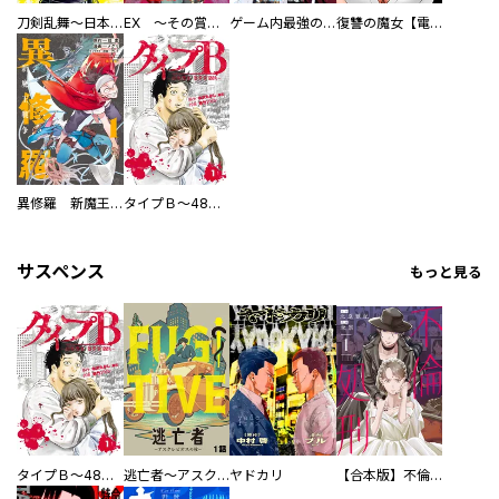
刀剣乱舞～日本号つれづれ酒～
EX ～その賞金稼ぎは、世界の出口を探す～【単行本版】
ゲーム内最強の『裏ボス』に転生したので、主人公の代わりに最速クリアを目指します！【電子単行本版】
復讐の魔女【電子単行本版】
異修羅 新魔王戦争
タイプＢ～48時間後、致死率100％～【単話】
サスペンス
もっと見る
タイプＢ～48時間後、致死率100％～【単話】
逃亡者～アスクレピオスの杖～
ヤドカリ
【合本版】不倫処刑