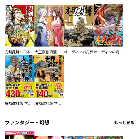
刀剣乱舞～日本号つれづれ酒～
大正夜伽浪漫 －金曜日の花嫁—
オーディンの舟葬
オーディンの舟葬 分冊版
増補改訂版 学研まんが NEW世界の歴史 別巻 人物学習事典
増補改訂版 学研まんが NEW世界の歴史 別巻 世界遺産学習事典
ファンタジー・幻想
もっと見る