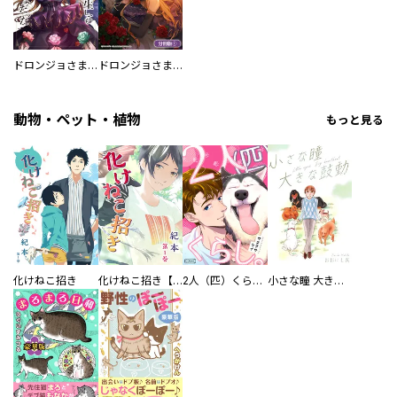
ドロンジョさまは転生しても悪役令嬢のままだった
ドロンジョさまは転生しても悪役令嬢のままだった【分冊版】
動物・ペット・植物
もっと見る
化けねこ招き
化けねこ招き【描きおろし付合冊版】
2人（匹）くらし。
小さな瞳 大きな鼓動