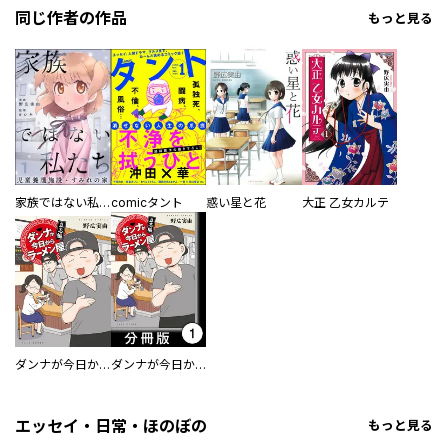
同じ作者の作品
もっと見る
家族ではない私たち ―児童養護施設・すみれの家―（分冊版）
comicタント
惑い星と花
大正 乙女カルテ
ダンナが今日からラーメン屋
ダンナが今日からラーメン屋【分冊版】
エッセイ・日常・ほのぼの
もっと見る