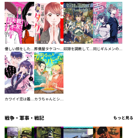
優しい顔をした親友は、夫と不倫して私の家に入り込んできた。
葬儀屋タケコ～あなたの最期、叶えます【電子単行本版】
奴隷を調教してハーレム作る
同じギルメンの声が好き
カワイイ恋は着飾らない
カラちゃんとシトーさんと、 【分冊版】
戦争・軍事・戦記
もっと見る