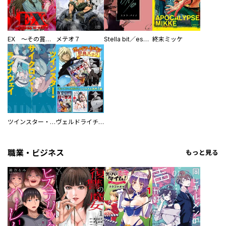
EX ～その賞金稼ぎは、世界の出口を探す～【単行本版】
メテオ７
Stella bit／es【単話版】
終末ミッケ
ツインスター・サイクロン・ランナウェイ
ヴェルドライチオシ聖典パック 『転スラ』ミニ画集付き シリウス人気作３選
職業・ビジネス
もっと見る