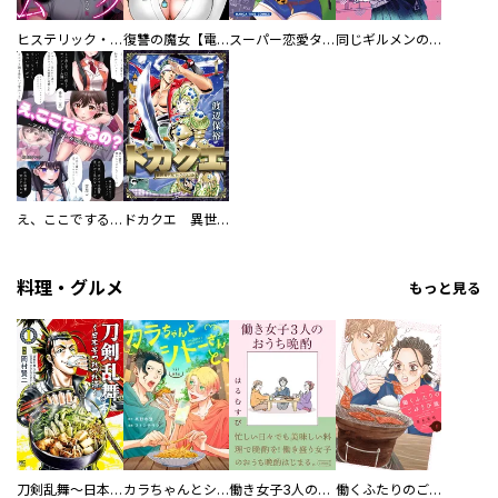
ヒステリック・ハーレム～搾られる男と堕ちる女～【電子単行本版】
復讐の魔女【電子単行本版】
スーパー恋愛タイム！～現場でドＳな彼女は自宅でデレる～
同じギルメンの声が好き
え、ここでするの？ アイドルのファンが知らない日常
ドカクエ 異世界ドカコッククエスト
料理・グルメ
もっと見る
刀剣乱舞～日本号つれづれ酒～
カラちゃんとシトーさんと、 【分冊版】
働き女子3人のおうち晩酌
働くふたりのごほうび飯