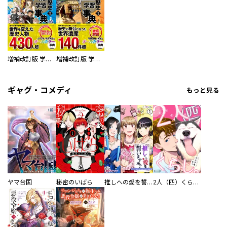
増補改訂版 学研まんが NEW世界の歴史 別巻 人物学習事典
増補改訂版 学研まんが NEW世界の歴史 別巻 世界遺産学習事典
ギャグ・コメディ
もっと見る
ヤマ台国
秘密のいばら
推しへの愛を誓いますか？～アラサー女子、推しは逃げぬが人生逃げる～
2人（匹）くらし。