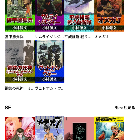
装甲擲弾兵
サムライソルジャー SAMURAI SOLDIER
平成維新 戦う自衛隊
オメガJ
鋼鉄の死神 ミヒャエル・ビットマン戦記
ヴェトナム・ウォー VIETNAM WAR
SF
もっと見る