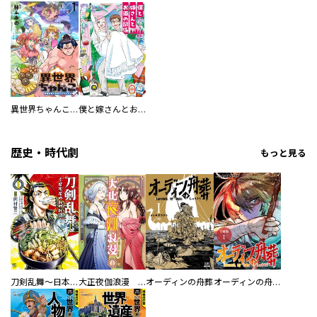
異世界ちゃんこ～横綱目前に召喚されたんだが～ 【連載版】
僕と嫁さんとお酒の関係
歴史・時代劇
もっと見る
刀剣乱舞～日本号つれづれ酒～
大正夜伽浪漫 －金曜日の花嫁—
オーディンの舟葬
オーディンの舟葬 分冊版