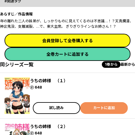
関連タグ
あらすじ／作品情報
年の離れた二人の妹弟が、しっかりものに見えてくるのは不思議…！？天真爛漫、
神出鬼没、支離滅裂、…で、東大主席。 ぎりぎりラインなお姉さん！？
会員登録して全巻購入する
全巻カートに追加する
同シリーズ一覧
1巻から
最新から
うちの姉様 （１）
ポイント
648
試し読み
カートに追加
うちの姉様 （２）
ポイント
648