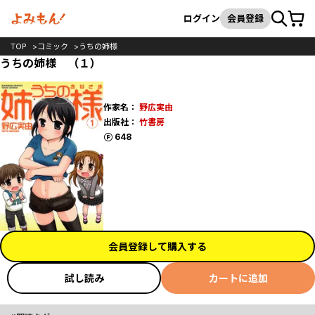
カート
検索
ログイン
会員登録
TOP
コミック
うちの姉様
うちの姉様 （１）
作家名：
野広実由
出版社：
竹書房
ポイント
648
会員登録して購入する
試し読み
カートに追加