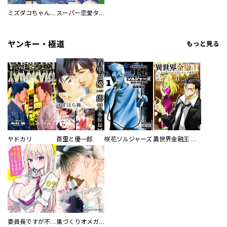
ミズダコちゃんからは逃げられない！
スーパー恋愛タイム！～現場でドＳな彼女は自宅でデレる～
ヤンキー・極道
もっと見る
ヤドカリ
首里と優一郎
咲花ソルジャーズ
異世界金融王 ～クローネ・ゴルディオンの覇道～
委員長ですが不良になるほど恋してます！
巣づくりオメガバース