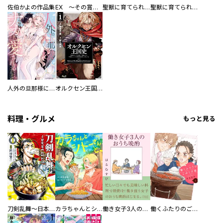
佐伯かよの作品集
EX ～その賞金稼ぎは、世界の出口を探す～【単行本版】
聖獣に育てられた少年の異世界ゆるり放浪記～神様からもらったチート魔法で、仲間たちとスローライフを満喫中～
聖獣に育てられた少年の異世界ゆるり放浪記～神様からもらったチート魔法で、仲間たちとスローライフを満喫中～【分冊版】
人外の旦那様に娶られ毎晩ナカまで愛される…。アンソロジー
オルクセン王国史
料理・グルメ
もっと見る
刀剣乱舞～日本号つれづれ酒～
カラちゃんとシトーさんと、 【分冊版】
働き女子3人のおうち晩酌
働くふたりのごほうび飯