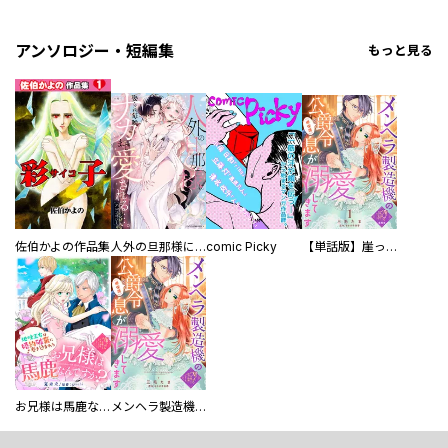
アンソロジー・短編集
もっと見る
佐伯かよの作品集
人外の旦那様に娶られ毎晩ナカまで愛される…。アンソロジー
comic Picky
【単話版】崖っぷち令嬢ですが、意地と策略で幸せになります！シリーズ
お兄様は馬鹿なんですか？～地味王女は婚約破棄に巻き込まれる～
メンヘラ製造機の公爵令息（過保護）が溺愛してきます