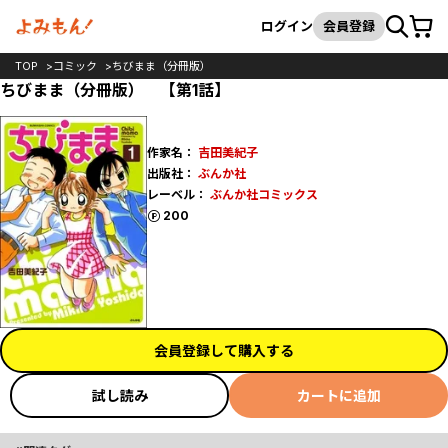
カート
検索
ログイン
会員登録
TOP
コミック
ちびまま（分冊版）
ちびまま（分冊版） 【第1話】
作家名：
吉田美紀子
出版社：
ぶんか社
レーベル：
ぶんか社コミックス
ポイント
200
会員登録して購入する
試し読み
カートに追加