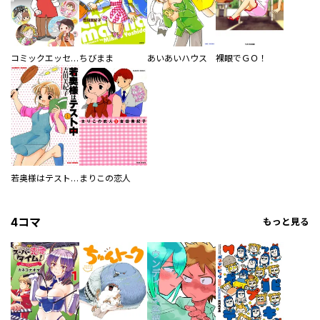
コミックエッセイ せらびぃ
ちびまま
あいあいハウス
裸眼でＧＯ！
若奥様はテスト中
まりこの恋人
4コマ
もっと見る