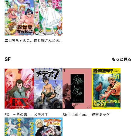
異世界ちゃんこ～横綱目前に召喚されたんだが～ 【連載版】
僕と嫁さんとお酒の関係
SF
もっと見る
EX ～その賞金稼ぎは、世界の出口を探す～【単行本版】
メテオ７
Stella bit／es【単話版】
終末ミッケ