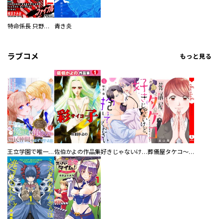
特命係長 只野仁ファイナル 愛蔵版
青き炎
ラブコメ
もっと見る
王立学園で唯一魔法が使えない庶民仲間のはずですよね～実は王子様で私を溺愛しているなんて告白はやめてください～
佐伯かよの作品集
好きじゃないけど、抱いてください【電子単行本版／特典おまけ付き】
葬儀屋タケコ～あなたの最期、叶えます【電子単行本版】