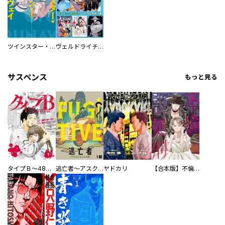
ツインスター・サイクロン・ランナウェイ
ヴェルドライチオシ聖典パック 『転スラ』ミニ画集付き シリウス人気作３選
サスペンス
もっと見る
タイプＢ～48時間後、致死率100％～【単話】
逃亡者～アスクレピオスの杖～
ヤドカリ
【合本版】不倫処刑