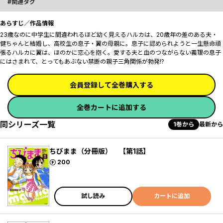
関連タグ
あらすじ／作品情報
23歳なのに中学生に間違われるほど幼く見えるハルカは、20歳年の差のある夫・
健ちゃんと結婚し、高校生の息子・翼の母親に。息子に認められようと一生懸命頑
張るハルカに翼は、ほのかに恋心を抱く。愛する夫と血のつながらない義理の息子
にはさまれて、とってもあぶない禁断の親子三角関係が勃発!?
会員登録して全巻購入する
全巻カートに追加する
同シリーズ一覧
1巻から
最新から
ちびまま（分冊版） 【第1話】
ポイント
200
試し読み
カートに追加