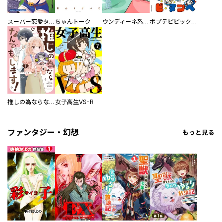
スーパー恋愛タイム！～現場でドＳな彼女は自宅でデレる～
ちゅんトーク
ウンディーネ系彼氏
ポプテピピック SEASON EIGHT
推しの為ならなんでもします！
女子高生VS-R
ファンタジー・幻想
もっと見る