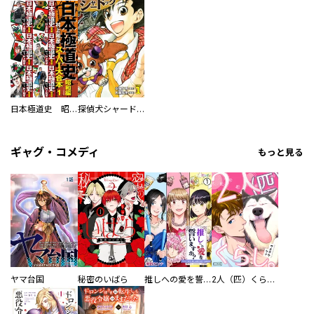
日本極道史 昭和編 スーパー大合本
探偵犬シャードック（新装版）
ギャグ・コメディ
もっと見る
ヤマ台国
秘密のいばら
推しへの愛を誓いますか？～アラサー女子、推しは逃げぬが人生逃げる～
2人（匹）くらし。