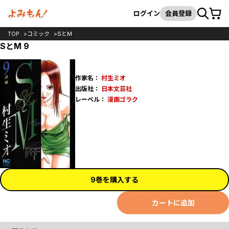
カート
検索
ログイン
会員登録
TOP
コミック
SとM
SとM 9
作家名：
村生ミオ
出版社：
日本文芸社
レーベル：
漫画ゴラク
9巻を購入する
カートに追加