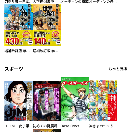
刀剣乱舞～日本号つれづれ酒～
大正夜伽浪漫 －金曜日の花嫁—
オーディンの舟葬
オーディンの舟葬 分冊版
増補改訂版 学研まんが NEW世界の歴史 別巻 人物学習事典
増補改訂版 学研まんが NEW世界の歴史 別巻 世界遺産学習事典
スポーツ
もっと見る
ＪＪＭ 女子柔道部物語 社会人編
初めての発展場 【白抜き修正版】
Base Boys 新装版
神さまのつくりかた。スーパー大合本