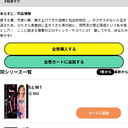
関連タグ
あらすじ／作品情報
愛する妻、可愛い娘、築き上げてきた信頼と社会的地位…。かけがえのない人生を
送るため、ひたすら真面目に生きてきた男の前に、突然忍び寄る誘惑という名の落
とし穴！ ここに始まる衝撃のエロティック・サスペンス!! 壊してやる…あなたの
幸せを!!
全巻購入する
全巻カートに追加する
同シリーズ一覧
1巻から
最新から
SとM 1
ポイント
552
カートに追加