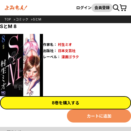
カート
検索
ログイン
会員登録
TOP
コミック
SとM
SとM 8
作家名：
村生ミオ
出版社：
日本文芸社
レーベル：
漫画ゴラク
8巻を購入する
カートに追加