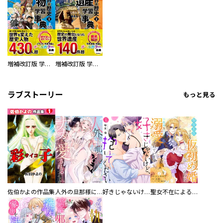
増補改訂版 学研まんが NEW世界の歴史 別巻 人物学習事典
増補改訂版 学研まんが NEW世界の歴史 別巻 世界遺産学習事典
ラブストーリー
もっと見る
佐伯かよの作品集
人外の旦那様に娶られ毎晩ナカまで愛される…。アンソロジー
好きじゃないけど、抱いてください【電子単行本版／特典おまけ付き】
聖女不在による仮初め婚なのに、不器用な王太子に溺愛されています【電子単行本版／特典おまけ付き】