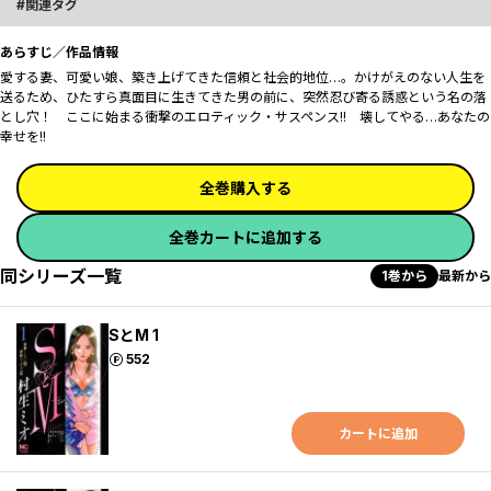
関連タグ
あらすじ／作品情報
愛する妻、可愛い娘、築き上げてきた信頼と社会的地位…。かけがえのない人生を
送るため、ひたすら真面目に生きてきた男の前に、突然忍び寄る誘惑という名の落
とし穴！ ここに始まる衝撃のエロティック・サスペンス!! 壊してやる…あなたの
幸せを!!
全巻購入する
全巻カートに追加する
同シリーズ一覧
1巻から
最新から
SとM 1
ポイント
552
カートに追加