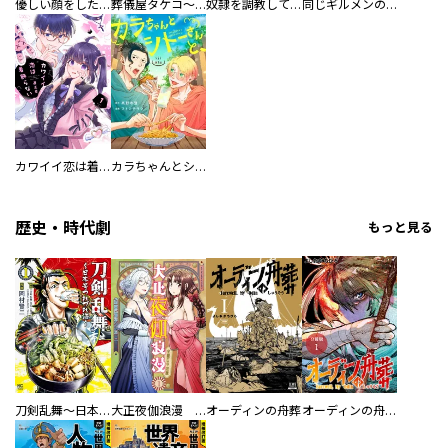
優しい顔をした親友は、夫と不倫して私の家に入り込んできた。
葬儀屋タケコ～あなたの最期、叶えます【電子単行本版】
奴隷を調教してハーレム作る
同じギルメンの声が好き
カワイイ恋は着飾らない
カラちゃんとシトーさんと、 【分冊版】
歴史・時代劇
もっと見る
刀剣乱舞～日本号つれづれ酒～
大正夜伽浪漫 －金曜日の花嫁—
オーディンの舟葬
オーディンの舟葬 分冊版