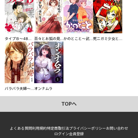
タイプＢ～48時間後、致死率100％～【単話】
百々とお狐の見習い巫女生活【単行本版】
かのとこと～武蔵花町怪話譚～ 【連載版】
死ニガミ少女とスマホ神
バラバラ夫婦～手足をなくした夫はまだ生きてる
オンナムラ
TOPへ
よくある質問
利用規約
特定商取引法
プライバシーポリシー
お問い合わせ
ログイン
会員登録