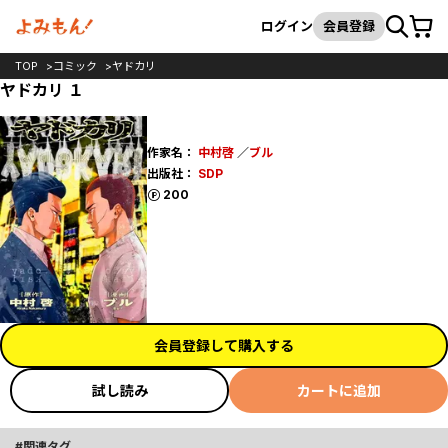
カート
検索
ログイン
会員登録
TOP
コミック
ヤドカリ
ヤドカリ １
作家名：
中村啓
／
ブル
出版社：
SDP
ポイント
200
会員登録して購入する
試し読み
カートに追加
関連タグ