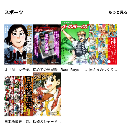
スポーツ
もっと見る
ＪＪＭ 女子柔道部物語 社会人編
初めての発展場 【白抜き修正版】
Base Boys 新装版
神さまのつくりかた。スーパー大合本
日本極道史 昭和編 スーパー大合本
探偵犬シャードック（新装版）