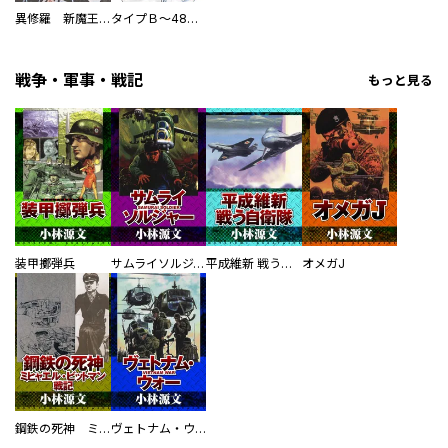
異修羅 新魔王戦争
タイプＢ～48時間後、致死率100％～【単話】
戦争・軍事・戦記
もっと見る
装甲擲弾兵
サムライソルジャー SAMURAI SOLDIER
平成維新 戦う自衛隊
オメガJ
鋼鉄の死神 ミヒャエル・ビットマン戦記
ヴェトナム・ウォー VIETNAM WAR