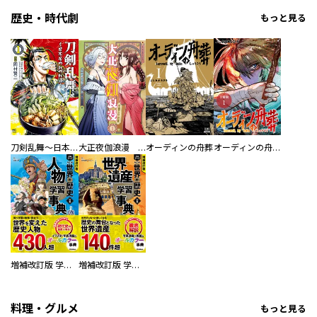
歴史・時代劇
もっと見る
刀剣乱舞～日本号つれづれ酒～
大正夜伽浪漫 －金曜日の花嫁—
オーディンの舟葬
オーディンの舟葬 分冊版
増補改訂版 学研まんが NEW世界の歴史 別巻 人物学習事典
増補改訂版 学研まんが NEW世界の歴史 別巻 世界遺産学習事典
料理・グルメ
もっと見る