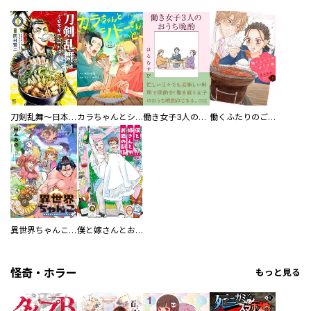
刀剣乱舞～日本号つれづれ酒～
カラちゃんとシトーさんと、 【分冊版】
働き女子3人のおうち晩酌
働くふたりのごほうび飯
異世界ちゃんこ～横綱目前に召喚されたんだが～ 【連載版】
僕と嫁さんとお酒の関係
怪奇・ホラー
もっと見る