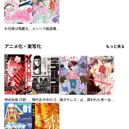
お兄様は馬鹿なんですか？～地味王女は婚約破棄に巻き込まれる～
メンヘラ製造機の公爵令息（過保護）が溺愛してきます
アニメ化・実写化
もっと見る
特命係長 只野仁ファイナル 愛蔵版
現代史の中のゴルゴ13
満タサレズ、止メラレズ
買われた男～女性限定快感セラピスト～【描き下ろしおまけ付き特装版】