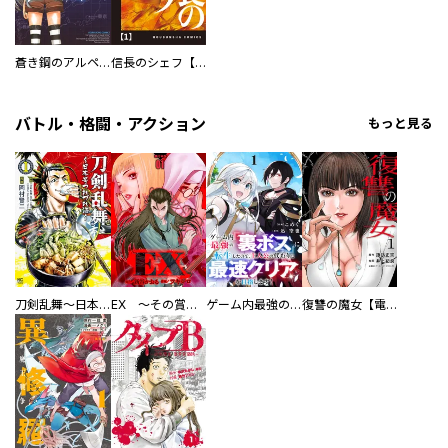
蒼き鋼のアルペジオ
信長のシェフ【単話版】
バトル・格闘・アクション
もっと見る
刀剣乱舞～日本号つれづれ酒～
EX ～その賞金稼ぎは、世界の出口を探す～【単行本版】
ゲーム内最強の『裏ボス』に転生したので、主人公の代わりに最速クリアを目指します！【電子単行本版】
復讐の魔女【電子単行本版】