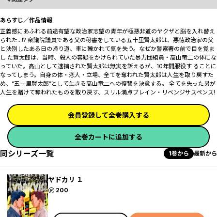
あらすじ／作品情報
正義感にあふれる前途有望な政治家志望の青年が極悪非道のヤクザと脳を入れ替え
られた...!? 衆議院議員である父の秘書をしている五十里賢太郎は、悪徳政治家の父
と決別したある日の帰り道、車に轢かれて気を失う。なぜか警察署の前で目を覚ま
し た賢太郎は、当時、殺人の容疑をかけられていた暴力団組員・高山竜二の体にな
っていた。高山として逮捕された賢太郎は無実を訴えるが、10年間服役す ることに
なってしまう。自身の体・恋人・立場、全てを奪われた賢太郎は人生を取り戻すた
め、“五十里賢太郎”として生きる高山竜二への復讐を決意する。 全てを失った男が
人生を賭けて奪われたものを取り戻す、スリル満点ブレイン・リベンジサスペンス!
会員登録して全巻購入する
全巻カートに追加する
同シリーズ一覧
1巻から
最新から
ヤドカリ １
ポイント
200