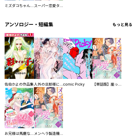
ミズダコちゃんからは逃げられない！
スーパー恋愛タイム！～現場でドＳな彼女は自宅でデレる～
アンソロジー・短編集
もっと見る
佐伯かよの作品集
人外の旦那様に娶られ毎晩ナカまで愛される…。アンソロジー
comic Picky
【単話版】崖っぷち令嬢ですが、意地と策略で幸せになります！シリーズ
お兄様は馬鹿なんですか？～地味王女は婚約破棄に巻き込まれる～
メンヘラ製造機の公爵令息（過保護）が溺愛してきます