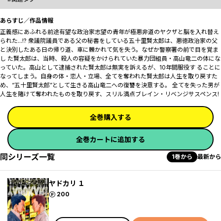
あらすじ／作品情報
正義感にあふれる前途有望な政治家志望の青年が極悪非道のヤクザと脳を入れ替え
られた...!? 衆議院議員である父の秘書をしている五十里賢太郎は、悪徳政治家の父
と決別したある日の帰り道、車に轢かれて気を失う。なぜか警察署の前で目を覚ま
し た賢太郎は、当時、殺人の容疑をかけられていた暴力団組員・高山竜二の体にな
っていた。高山として逮捕された賢太郎は無実を訴えるが、10年間服役す ることに
なってしまう。自身の体・恋人・立場、全てを奪われた賢太郎は人生を取り戻すた
め、“五十里賢太郎”として生きる高山竜二への復讐を決意する。 全てを失った男が
人生を賭けて奪われたものを取り戻す、スリル満点ブレイン・リベンジサスペンス!
全巻購入する
全巻カートに追加する
同シリーズ一覧
1巻から
最新から
ヤドカリ １
ポイント
200