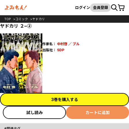
カート
検索
ログイン
会員登録
TOP
コミック
ヤドカリ
ヤドカリ ２−②
作家名：
中村啓
／
ブル
出版社：
SDP
3巻を購入する
試し読み
カートに追加
関連タグ