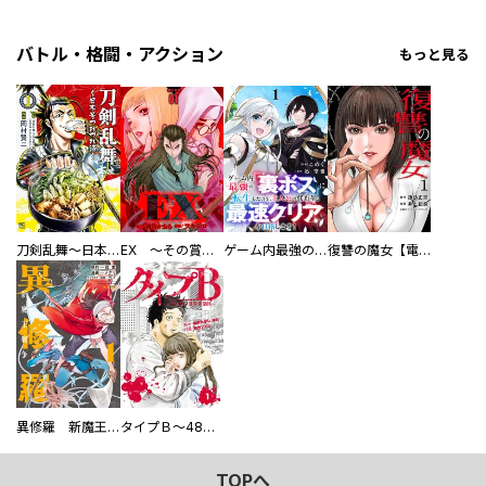
バトル・格闘・アクション
もっと見る
刀剣乱舞～日本号つれづれ酒～
EX ～その賞金稼ぎは、世界の出口を探す～【単行本版】
ゲーム内最強の『裏ボス』に転生したので、主人公の代わりに最速クリアを目指します！【電子単行本版】
復讐の魔女【電子単行本版】
異修羅 新魔王戦争
タイプＢ～48時間後、致死率100％～【単話】
TOPへ