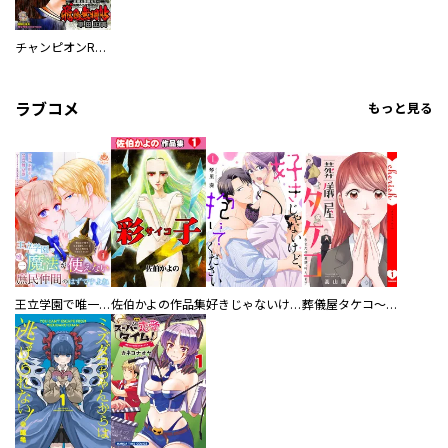
チャンピオンRED
ラブコメ
もっと見る
王立学園で唯一魔法が使えない庶民仲間のはずですよね～実は王子様で私を溺愛しているなんて告白はやめてください～
佐伯かよの作品集
好きじゃないけど、抱いてください【電子単行本版／特典おまけ付き】
葬儀屋タケコ～あなたの最期、叶えます【電子単行本版】