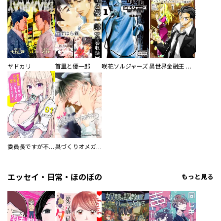
ヤドカリ
首里と優一郎
咲花ソルジャーズ
異世界金融王 ～クローネ・ゴルディオンの覇道～
委員長ですが不良になるほど恋してます！
巣づくりオメガバース
エッセイ・日常・ほのぼの
もっと見る