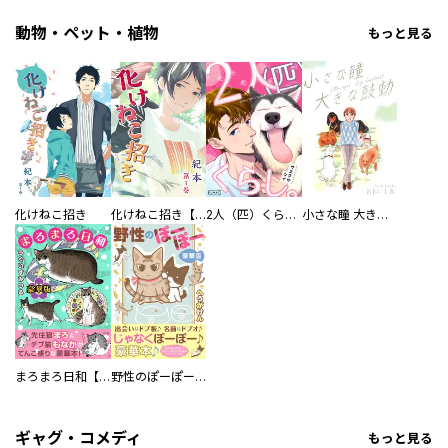
動物・ペット・植物
もっと見る
化けねこ招き
化けねこ招き【描きおろし付合冊版】
2人（匹）くらし。
小さな瞳 大きな鼓動
まろまろ日和【豪華版】
野性のぽーぽー【豪華版】
ギャグ・コメディ
もっと見る