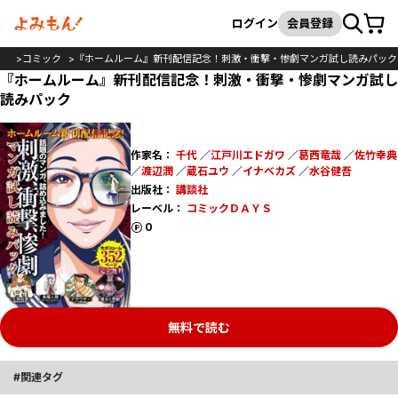
カート
検索
ログイン
会員登録
OP
コミック
『ホームルーム』新刊配信記念！刺激・衝撃・惨劇マンガ試し読みパック
『ホームルーム』新刊配信記念！刺激・衝撃・惨劇マンガ試し
読みパック
作家名：
千代
／
江戸川エドガワ
／
葛西竜哉
／
佐竹幸典
／
渡辺潤
／
蔵石ユウ
／
イナベカズ
／
水谷健吾
出版社：
講談社
レーベル：
コミックＤＡＹＳ
ポイント
0
無料で読む
関連タグ