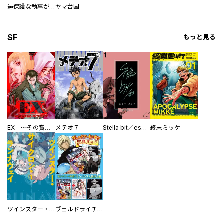
過保護な執事が私の婚活を邪魔してきます！
ヤマ台国
SF
もっと見る
EX ～その賞金稼ぎは、世界の出口を探す～【単行本版】
メテオ７
Stella bit／es【単話版】
終末ミッケ
ツインスター・サイクロン・ランナウェイ
ヴェルドライチオシ聖典パック 『転スラ』ミニ画集付き シリウス人気作３選