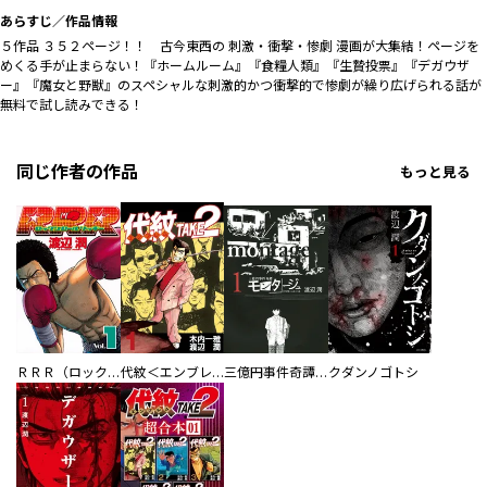
あらすじ／作品情報
５作品 ３５２ページ！！ 古今東西の 刺激・衝撃・惨劇 漫画が大集結！ページを
めくる手が止まらない！『ホームルーム』『食糧人類』『生贄投票』『デガウザ
ー』『魔女と野獣』のスペシャルな刺激的かつ衝撃的で惨劇が繰り広げられる話が
無料で試し読みできる！
同じ作者の作品
もっと見る
ＲＲＲ（ロックンロールリッキー）
代紋＜エンブレム＞ＴＡＫＥ２
三億円事件奇譚 モンタージュ
クダンノゴトシ