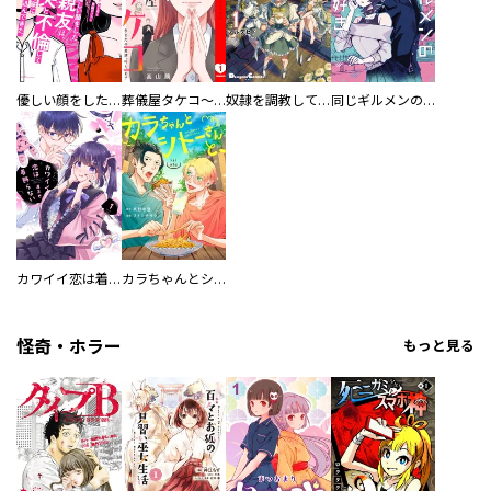
優しい顔をした親友は、夫と不倫して私の家に入り込んできた。
葬儀屋タケコ～あなたの最期、叶えます【電子単行本版】
奴隷を調教してハーレム作る
同じギルメンの声が好き
カワイイ恋は着飾らない
カラちゃんとシトーさんと、 【分冊版】
怪奇・ホラー
もっと見る