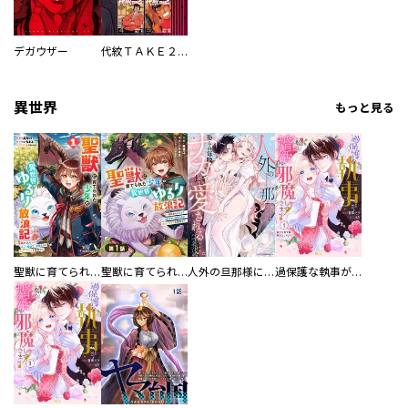
デガウザー
代紋ＴＡＫＥ２ 超合本版
異世界
もっと見る
聖獣に育てられた少年の異世界ゆるり放浪記～神様からもらったチート魔法で、仲間たちとスローライフを満喫中～
聖獣に育てられた少年の異世界ゆるり放浪記～神様からもらったチート魔法で、仲間たちとスローライフを満喫中～【分冊版】
人外の旦那様に娶られ毎晩ナカまで愛される…。アンソロジー
過保護な執事が私の婚活を邪魔してきます！ 分冊版