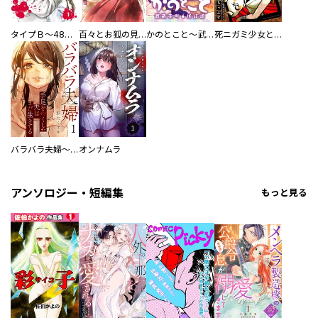
タイプＢ～48時間後、致死率100％～【単話】
百々とお狐の見習い巫女生活【単行本版】
かのとこと～武蔵花町怪話譚～ 【連載版】
死ニガミ少女とスマホ神
バラバラ夫婦～手足をなくした夫はまだ生きてる
オンナムラ
アンソロジー・短編集
もっと見る