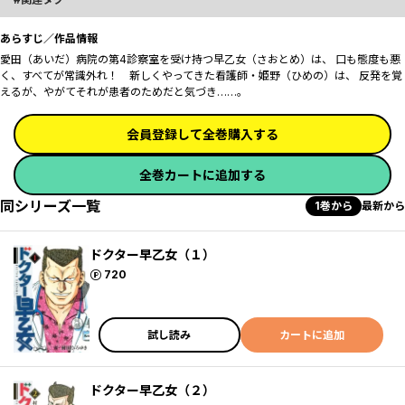
あらすじ／作品情報
愛田（あいだ）病院の第4診察室を受け持つ早乙女（さおとめ）は、 口も態度も悪
く、すべてが常識外れ！ 新しくやってきた看護師・姫野（ひめの）は、 反発を覚
えるが、やがてそれが患者のためだと気づき……。
会員登録して全巻購入する
全巻カートに追加する
同シリーズ一覧
1巻から
最新から
ドクター早乙女（１）
ポイント
720
試し読み
カートに追加
ドクター早乙女（２）