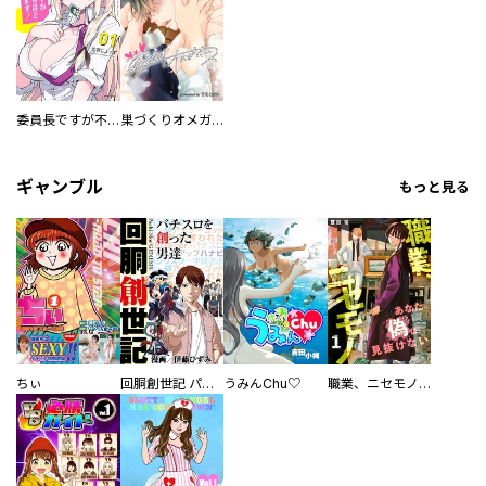
委員長ですが不良になるほど恋してます！
巣づくりオメガバース
ギャンブル
もっと見る
ちぃ
回胴創世記 パチスロを創った男達
うみんChu♡
職業、ニセモノ～あなたに偽は見抜けない【電子単行本版】