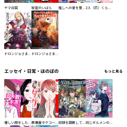
ヤマ台国
秘密のいばら
推しへの愛を誓いますか？～アラサー女子、推しは逃げぬが人生逃げる～
2人（匹）くらし。
ドロンジョさまは転生しても悪役令嬢のままだった
ドロンジョさまは転生しても悪役令嬢のままだった【分冊版】
エッセイ・日常・ほのぼの
もっと見る
優しい顔をした親友は、夫と不倫して私の家に入り込んできた。
葬儀屋タケコ～あなたの最期、叶えます【電子単行本版】
奴隷を調教してハーレム作る
同じギルメンの声が好き