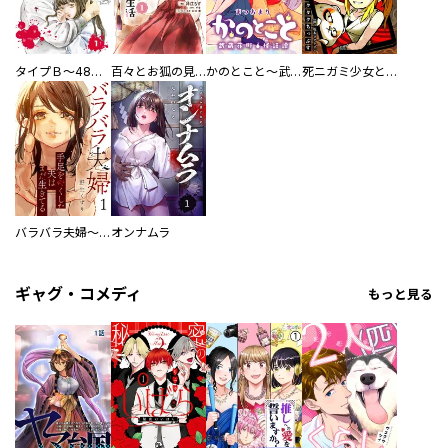
タイプＢ～48時間後、致死率100％～【単話】
百々とお狐の見習い巫女生活【単行本版】
かのとこと～武蔵花町怪話譚～ 【連載版】
死ニガミ少女とスマホ神
バラバラ夫婦～手足をなくした夫はまだ生きてる
オンナムラ
ギャグ・コメディ
もっと見る