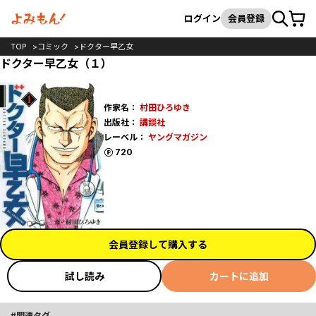
カート
検索
ログイン
会員登録
TOP
コミック
ドクター早乙女
ドクター早乙女（１）
作家名：
村田ひろゆき
出版社：
講談社
レーベル：
ヤングマガジン
ポイント
720
会員登録して購入する
試し読み
カートに追加
関連タグ