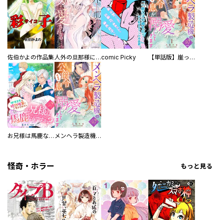
佐伯かよの作品集
人外の旦那様に娶られ毎晩ナカまで愛される…。アンソロジー
comic Picky
【単話版】崖っぷち令嬢ですが、意地と策略で幸せになります！シリーズ
お兄様は馬鹿なんですか？～地味王女は婚約破棄に巻き込まれる～
メンヘラ製造機の公爵令息（過保護）が溺愛してきます
怪奇・ホラー
もっと見る