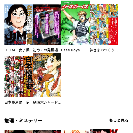
ＪＪＭ 女子柔道部物語 社会人編
初めての発展場 【白抜き修正版】
Base Boys 新装版
神さまのつくりかた。スーパー大合本
日本極道史 昭和編 スーパー大合本
探偵犬シャードック（新装版）
推理・ミステリー
もっと見る