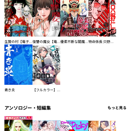
生贄の村【電子単行本版】
復讐の魔女【電子単行本版】
優柔不断な閻魔さま
特命係長 只野仁ファイナル 愛蔵版
青き炎
【フルカラー】さよなら、私の大好きな１０００人のキミ。
アンソロジー・短編集
もっと見る