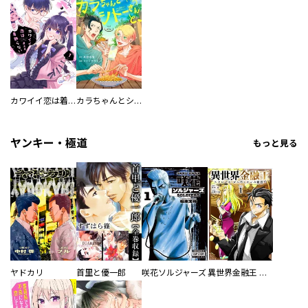
カワイイ恋は着飾らない
カラちゃんとシトーさんと、 【分冊版】
ヤンキー・極道
もっと見る
ヤドカリ
首里と優一郎
咲花ソルジャーズ
異世界金融王 ～クローネ・ゴルディオンの覇道～