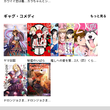
カワイイ恋は着飾らない
カラちゃんとシトーさんと、 【分冊版】
ギャグ・コメディ
もっと見る
ヤマ台国
秘密のいばら
推しへの愛を誓いますか？～アラサー女子、推しは逃げぬが人生逃げる～
2人（匹）くらし。
ドロンジョさまは転生しても悪役令嬢のままだった
ドロンジョさまは転生しても悪役令嬢のままだった【分冊版】