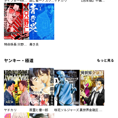
タイプＢ～48時間後、致死率100％～【単話】
逃亡者～アスクレピオスの杖～
ヤドカリ
【合本版】不倫処刑
特命係長 只野仁ファイナル 愛蔵版
青き炎
ヤンキー・極道
もっと見る
ヤドカリ
首里と優一郎
咲花ソルジャーズ
異世界金融王 ～クローネ・ゴルディオンの覇道～