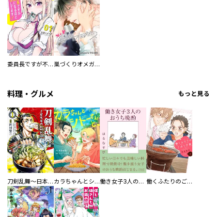
委員長ですが不良になるほど恋してます！
巣づくりオメガバース
料理・グルメ
もっと見る
刀剣乱舞～日本号つれづれ酒～
カラちゃんとシトーさんと、 【分冊版】
働き女子3人のおうち晩酌
働くふたりのごほうび飯