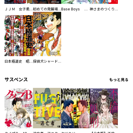
ＪＪＭ 女子柔道部物語 社会人編
初めての発展場 【白抜き修正版】
Base Boys 新装版
神さまのつくりかた。スーパー大合本
日本極道史 昭和編 スーパー大合本
探偵犬シャードック（新装版）
サスペンス
もっと見る