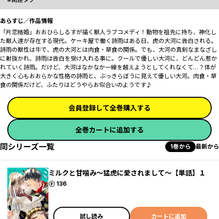
あらすじ／作品情報
「片恋結婚」おおひらしるすが描く獣人ラブコメディ！動物を祖先に持ち、神化し
た獣人達が存在する現代。ケーキ屋で働く詩雨はある日、虎の大河に告白される。
詩雨の獣性は牛で、虎の大河とは肉食・草食の関係。でも、大河の真剣なまなざし
に射抜かれ、詩雨は告白を受け入れる事に。クールで優しい大河に、どんどん惹か
れていく詩雨。だけど、大河はなかなか一線を越えようとしてくれなくて…？体が
大きく心もおおらかな性格の詩雨と、ぶっきらぼうに見えて優しい大河。肉食・草
食の関係だけど、ふたりはどうやらお似合いのようです♪
会員登録して全巻購入する
全巻カートに追加する
同シリーズ一覧
1巻から
最新から
ミルクと甘噛み～猛虎に愛されまして～【単話】１
ポイント
136
試し読み
カートに追加