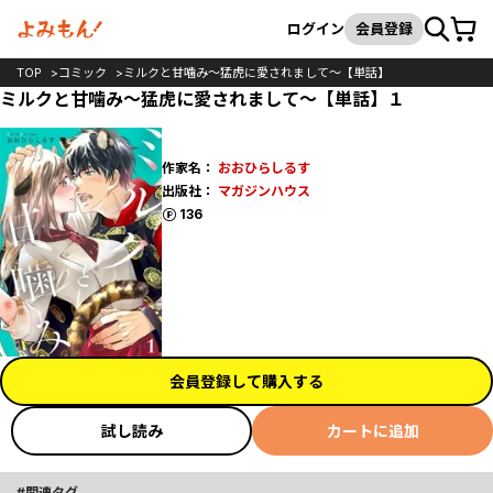
カート
検索
ログイン
会員登録
TOP
コミック
ミルクと甘噛み～猛虎に愛されまして～【単話】
ミルクと甘噛み～猛虎に愛されまして～【単話】１
作家名：
おおひらしるす
出版社：
マガジンハウス
ポイント
136
会員登録して購入する
試し読み
カートに追加
関連タグ