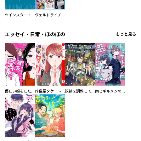
ツインスター・サイクロン・ランナウェイ
ヴェルドライチオシ聖典パック 『転スラ』ミニ画集付き シリウス人気作３選
エッセイ・日常・ほのぼの
もっと見る
優しい顔をした親友は、夫と不倫して私の家に入り込んできた。
葬儀屋タケコ～あなたの最期、叶えます【電子単行本版】
奴隷を調教してハーレム作る
同じギルメンの声が好き