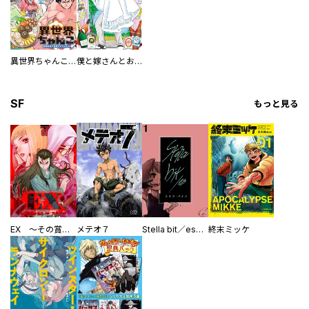
異世界ちゃんこ～横綱目前に召喚されたんだが～ 【連載版】
僕と嫁さんとお酒の関係
SF
もっと見る
EX ～その賞金稼ぎは、世界の出口を探す～【単行本版】
メテオ７
Stella bit／es【単話版】
終末ミッケ