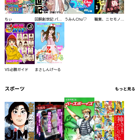
ちぃ
回胴創世記 パチスロを創った男達
うみんChu♡
職業、ニセモノ～あなたに偽は見抜けない【電子単行本版】
VS必勝ガイド
まさしんげ～る
スポーツ
もっと見る