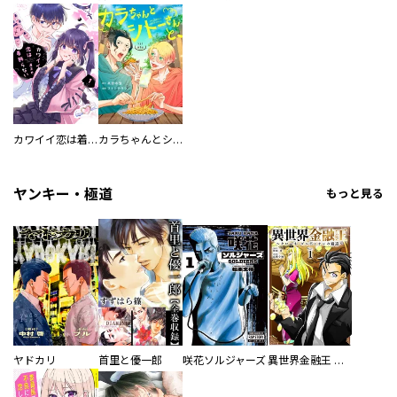
カワイイ恋は着飾らない
カラちゃんとシトーさんと、 【分冊版】
ヤンキー・極道
もっと見る
ヤドカリ
首里と優一郎
咲花ソルジャーズ
異世界金融王 ～クローネ・ゴルディオンの覇道～