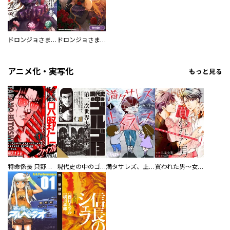
ドロンジョさまは転生しても悪役令嬢のままだった
ドロンジョさまは転生しても悪役令嬢のままだった【分冊版】
アニメ化・実写化
もっと見る
特命係長 只野仁ファイナル 愛蔵版
現代史の中のゴルゴ13
満タサレズ、止メラレズ
買われた男～女性限定快感セラピスト～【描き下ろしおまけ付き特装版】