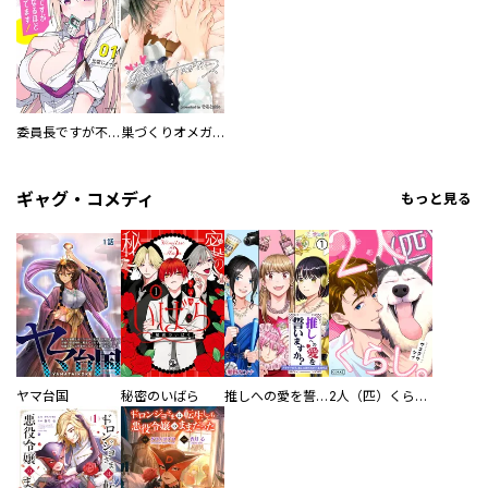
委員長ですが不良になるほど恋してます！
巣づくりオメガバース
ギャグ・コメディ
もっと見る
ヤマ台国
秘密のいばら
推しへの愛を誓いますか？～アラサー女子、推しは逃げぬが人生逃げる～
2人（匹）くらし。