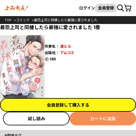
カート
検索
ログイン
会員登録
TOP
コミック
最恐上司と同棲したら最強に愛されました
最恐上司と同棲したら最強に愛されました 1巻
作家名：
渡とら
出版社：
アムコミ
ポイント
165
会員登録して購入する
試し読み
カートに追加
関連タグ