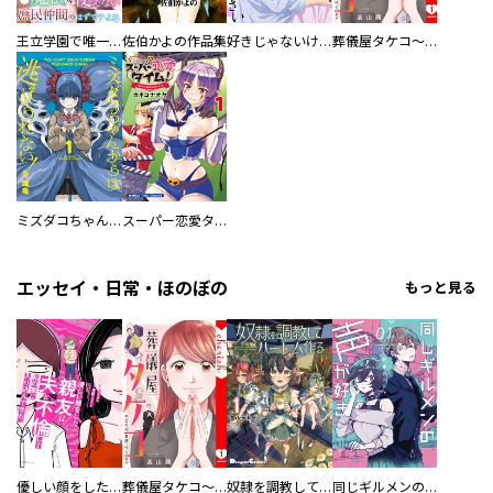
王立学園で唯一魔法が使えない庶民仲間のはずですよね～実は王子様で私を溺愛しているなんて告白はやめてください～
佐伯かよの作品集
好きじゃないけど、抱いてください【電子単行本版／特典おまけ付き】
葬儀屋タケコ～あなたの最期、叶えます【電子単行本版】
ミズダコちゃんからは逃げられない！
スーパー恋愛タイム！～現場でドＳな彼女は自宅でデレる～
エッセイ・日常・ほのぼの
もっと見る
優しい顔をした親友は、夫と不倫して私の家に入り込んできた。
葬儀屋タケコ～あなたの最期、叶えます【電子単行本版】
奴隷を調教してハーレム作る
同じギルメンの声が好き