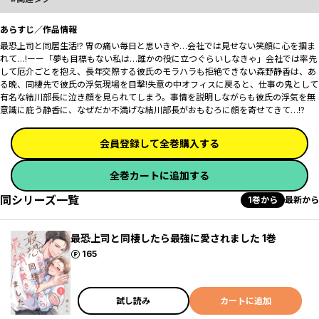
あらすじ／作品情報
最恐上司と同居生活!? 胃の痛い毎日と思いきや…会社では見せない笑顔に心を掴ま
れて…!ーー「夢も目標もない私は…誰かの役に立つぐらいしなきゃ」会社では率先
して厄介ごとを抱え、長年交際する彼氏のモラハラも拒絶できない森野静香は、あ
る晩、同棲先で彼氏の浮気現場を目撃!失意の中オフィスに戻ると、仕事の鬼として
有名な結川部長に泣き顔を見られてしまう。事情を説明しながらも彼氏の浮気を無
意識に庇う静香に、なぜだか不満げな結川部長がおもむろに顔を寄せてきて…!?
会員登録して全巻購入する
全巻カートに追加する
同シリーズ一覧
1巻から
最新から
最恐上司と同棲したら最強に愛されました 1巻
ポイント
165
試し読み
カートに追加