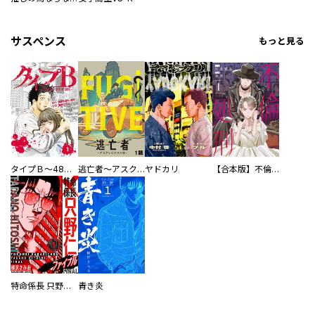
サスペンス
もっと見る
タイプＢ～48時間後、致死率100％～【単話】
逃亡者～アスクレピオスの杖～
ヤドカリ
【合本版】不倫処刑
特命係長 只野仁ファイナル 愛蔵版
青き炎