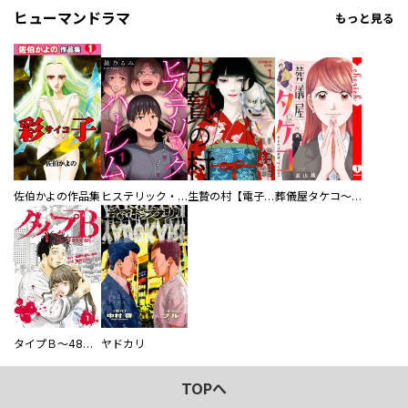
ヒューマンドラマ
もっと見る
佐伯かよの作品集
ヒステリック・ハーレム～搾られる男と堕ちる女～【電子単行本版】
生贄の村【電子単行本版】
葬儀屋タケコ～あなたの最期、叶えます【電子単行本版】
タイプＢ～48時間後、致死率100％～【単話】
ヤドカリ
TOPへ