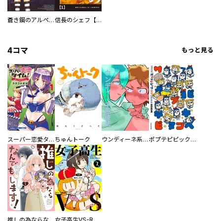
蒼き鋼のアルペジオ
信長のシェフ【単話版】
4コマ
もっと見る
スーパー恋愛タイム！～現場でドＳな彼女は自宅でデレる～
ちゅんトーク
ウンディーネ系彼氏
ポプテピピック SEASON EIGHT
推しの為ならなんでもします！
女子高生VS-R