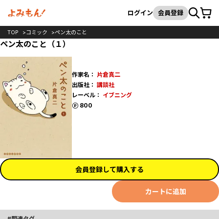
カート
検索
ログイン
会員登録
TOP
コミック
ペン太のこと
ペン太のこと（１）
作家名：
片倉真二
出版社：
講談社
レーベル：
イブニング
ポイント
800
会員登録して購入する
カートに追加
関連タグ