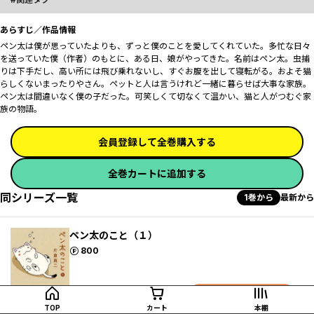
あらすじ／作品情報
ペン太は僕が思っていたよりも、ずっと僕のことを愛してくれていた――。多忙な日々
を送っていた僕（作者）のもとに、ある日、娘がやってきた。名前はペン太。虫捕
りは下手だし、高い所には飛び乗れないし、すぐお腹を出して寝転がる。およそ猫
らしくないまったりやさん。ペットと人は言うけれど一緒に暮らせば大事な家族。
ペン太は間違いなく僕の子だった。可笑しくて切なくて温かい、猫と人がつむぐ家
族の物語。
会員登録して全巻購入する
全巻カートに追加する
同シリーズ一覧
1巻から
最新から
ペン太のこと（１）
ポイント
800
カートに追加
TOP
カート
本棚