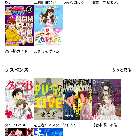
ちぃ
回胴創世記 パチスロを創った男達
うみんChu♡
職業、ニセモノ～あなたに偽は見抜けない【電子単行本版】
VS必勝ガイド
まさしんげ～る
サスペンス
もっと見る
タイプＢ～48時間後、致死率100％～【単話】
逃亡者～アスクレピオスの杖～
ヤドカリ
【合本版】不倫処刑