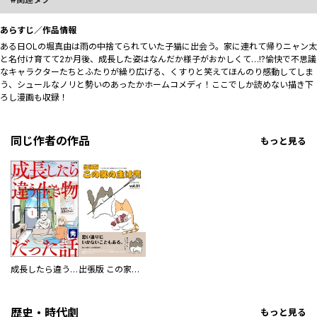
あらすじ／作品情報
ある日OLの堀真由は雨の中捨てられていた子猫に出会う。家に連れて帰りニャン太
と名付け育てて2か月後、成長した姿はなんだか様子がおかしくて…!?愉快で不思議
なキャラクターたちとふたりが繰り広げる、くすりと笑えてほんのり感動してしま
う、シュールなノリと勢いのあったかホームコメディ！ここでしか読めない描き下
ろし漫画も収録！
同じ作者の作品
もっと見る
成長したら違う生き物だった話（分冊版）
出張版 この家の主は僕
歴史・時代劇
もっと見る