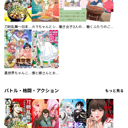
刀剣乱舞～日本号つれづれ酒～
カラちゃんとシトーさんと、 【分冊版】
働き女子3人のおうち晩酌
働くふたりのごほうび飯
異世界ちゃんこ～横綱目前に召喚されたんだが～ 【連載版】
僕と嫁さんとお酒の関係
バトル・格闘・アクション
もっと見る