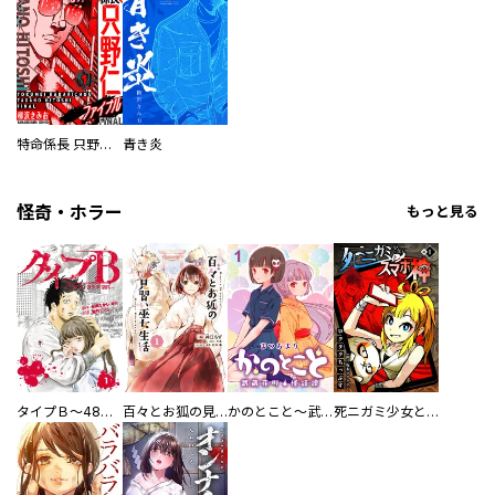
特命係長 只野仁ファイナル 愛蔵版
青き炎
怪奇・ホラー
もっと見る
タイプＢ～48時間後、致死率100％～【単話】
百々とお狐の見習い巫女生活【単行本版】
かのとこと～武蔵花町怪話譚～ 【連載版】
死ニガミ少女とスマホ神