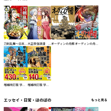
刀剣乱舞～日本号つれづれ酒～
大正夜伽浪漫 －金曜日の花嫁—
オーディンの舟葬
オーディンの舟葬 分冊版
増補改訂版 学研まんが NEW世界の歴史 別巻 人物学習事典
増補改訂版 学研まんが NEW世界の歴史 別巻 世界遺産学習事典
エッセイ・日常・ほのぼの
もっと見る