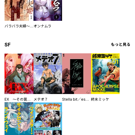
バラバラ夫婦～手足をなくした夫はまだ生きてる
オンナムラ
SF
もっと見る
EX ～その賞金稼ぎは、世界の出口を探す～【単行本版】
メテオ７
Stella bit／es【単話版】
終末ミッケ