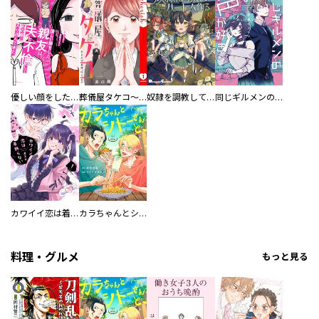
優しい顔をした親友は、夫と不倫して私の家に入り込んできた。
葬儀屋タケコ～あなたの最期、叶えます【電子単行本版】
奴隷を調教してハーレム作る
同じギルメンの声が好き
カワイイ恋は着飾らない
カラちゃんとシトーさんと、 【分冊版】
料理・グルメ
もっと見る