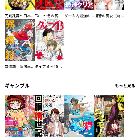
刀剣乱舞～日本号つれづれ酒～
EX ～その賞金稼ぎは、世界の出口を探す～【単行本版】
ゲーム内最強の『裏ボス』に転生したので、主人公の代わりに最速クリアを目指します！【電子単行本版】
復讐の魔女【電子単行本版】
異修羅 新魔王戦争
タイプＢ～48時間後、致死率100％～【単話】
ギャンブル
もっと見る