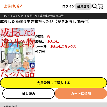
カート
検索
ログイン
会員登録
TOP
コミック
成長したら違う生き物だった話
成長したら違う生き物だった話【かきおろし漫画付】
作家名：
秀
出版社：
ぶんか社
レーベル：
ぶんか社コミックス
ポイント
700
会員登録して購入する
試し読み
カートに追加
関連タグ