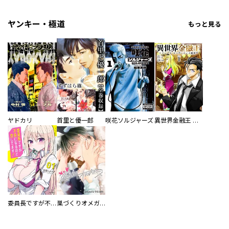
ヤンキー・極道
もっと見る
ヤドカリ
首里と優一郎
咲花ソルジャーズ
異世界金融王 ～クローネ・ゴルディオンの覇道～
委員長ですが不良になるほど恋してます！
巣づくりオメガバース