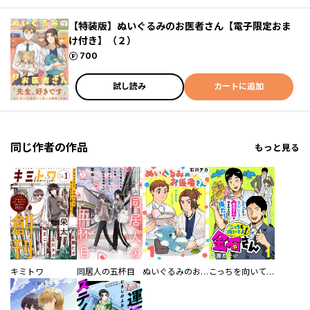
【特装版】ぬいぐるみのお医者さん【電子限定おま
け付き】（２）
ポイント
700
試し読み
カートに追加
同じ作者の作品
もっと見る
キミトワ
同居人の五杯目
ぬいぐるみのお医者さん
こっちを向いてよ！金石さん