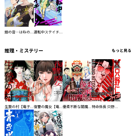
翅の音―はねのね―
運転中ステイチューン
推理・ミステリー
もっと見る
生贄の村【電子単行本版】
復讐の魔女【電子単行本版】
優柔不断な閻魔さま
特命係長 只野仁ファイナル 愛蔵版