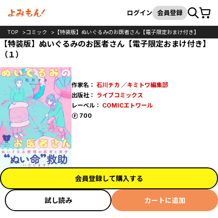
カート
検索
ログイン
会員登録
TOP
コミック
【特装版】ぬいぐるみのお医者さん【電子限定おまけ付き】
【特装版】ぬいぐるみのお医者さん【電子限定おまけ付き】
（１）
作家名：
石川チカ
／
キミトワ編集部
出版社：
ライブコミックス
レーベル：
COMICエトワール
ポイント
700
会員登録して購入する
試し読み
カートに追加