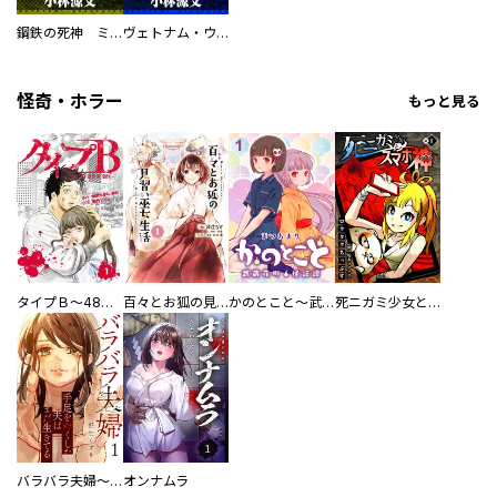
鋼鉄の死神 ミヒャエル・ビットマン戦記
ヴェトナム・ウォー VIETNAM WAR
怪奇・ホラー
もっと見る
タイプＢ～48時間後、致死率100％～【単話】
百々とお狐の見習い巫女生活【単行本版】
かのとこと～武蔵花町怪話譚～ 【連載版】
死ニガミ少女とスマホ神
バラバラ夫婦～手足をなくした夫はまだ生きてる
オンナムラ