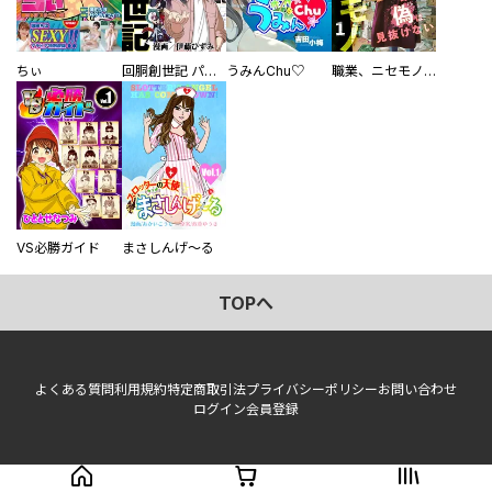
ちぃ
回胴創世記 パチスロを創った男達
うみんChu♡
職業、ニセモノ～あなたに偽は見抜けない【電子単行本版】
VS必勝ガイド
まさしんげ～る
TOPへ
よくある質問
利用規約
特定商取引法
プライバシーポリシー
お問い合わせ
ログイン
会員登録