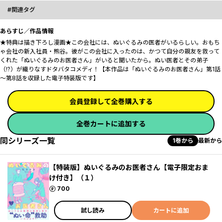
関連タグ
あらすじ／作品情報
★特典は描き下ろし漫画★この会社には、ぬいぐるみの医者がいるらしい――。おもち
ゃ会社の新入社員・熊谷。彼がこの会社に入ったのは、かつて自分の親友を救って
くれた「ぬいぐるみのお医者さん」がいると聞いたから。ぬい医者とその弟子
（!?）が織りなすドタバタコメディ！【本作品は「ぬいぐるみのお医者さん」第1話
～第8話を収録した電子特装版です】
会員登録して全巻購入する
全巻カートに追加する
同シリーズ一覧
1巻から
最新から
【特装版】ぬいぐるみのお医者さん【電子限定おま
け付き】（１）
ポイント
700
試し読み
カートに追加