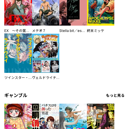
EX ～その賞金稼ぎは、世界の出口を探す～【単行本版】
メテオ７
Stella bit／es【単話版】
終末ミッケ
ツインスター・サイクロン・ランナウェイ
ヴェルドライチオシ聖典パック 『転スラ』ミニ画集付き シリウス人気作３選
ギャンブル
もっと見る