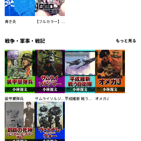
青き炎
【フルカラー】さよなら、私の大好きな１０００人のキミ。
戦争・軍事・戦記
もっと見る
装甲擲弾兵
サムライソルジャー SAMURAI SOLDIER
平成維新 戦う自衛隊
オメガJ