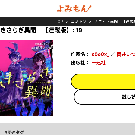
TOP
コミック
きさらぎ異聞 【連載
きさらぎ異聞 【連載版】: 19
作家名：
x0o0x_
／
筒井い
出版社：
一迅社
試し
関連タグ