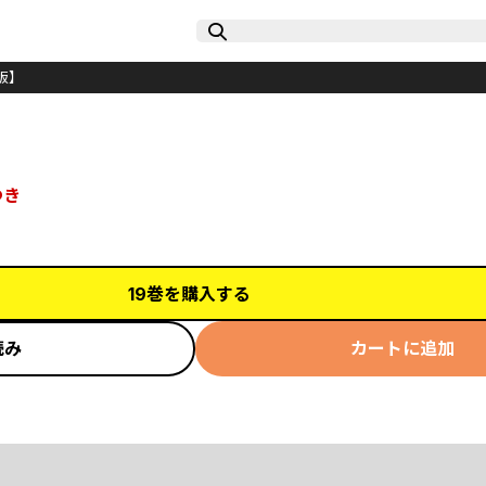
版】
つき
19巻を購入する
読み
カートに追加