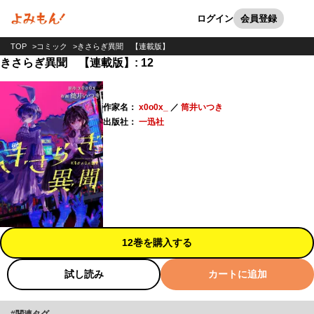
カート
検索
ログイン
会員登録
TOP
コミック
きさらぎ異聞 【連載版】
きさらぎ異聞 【連載版】: 12
作家名：
x0o0x_
／
筒井いつき
出版社：
一迅社
12巻を購入する
試し読み
カートに追加