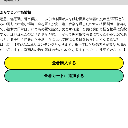
関連タグ
あらすじ／作品情報
悪意、無意識、都市伝説――あらゆる闇が人を蝕む音楽と物語の交差点!!家庭と学
校の両方で壮絶な環境に身を置く少女・渚。音楽を通したSNSの人間関係に依存し
てい彼女の日常は、いつもの駅で謎の少女とすれ違うと共に突如奇怪な世界に変貌
する。迷い込んだのは「きさらぎ駅」、かって掲示板で有名になった都市伝説であ
った。命を狙う怪異たちを退けるにつれて露になる目を逸らしたくなる真実と
は…!? 【本商品は単話コンテンツとなります。単行本版と収録内容が異なる場合
がございます。漫画内の告知等は過去のものとなりますので、ご注意ください。】
全巻購入する
全巻カートに追加する