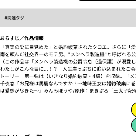
関連タグ
あらすじ／作品情報
「真実の愛に目覚めた」と婚約破棄されたクロエ。さらに「愛
南を頼んだ社交界一のモテ男、"メンヘラ製造機"と呼ばれる
（この作品は「メンヘラ製造機の公爵令息（過保護）が溺愛し
わたしがこんな目に…！？ 人生崖っぷちに追い込まれたご令
トーリー。第一弾は【いきなり婚約破棄・4編】を収録。「メ
千夜春「お兄様は馬鹿なんですか？～地味王女は婚約破棄に巻き
は愛想が尽きた～」みんみぼうや/原作：まきぶろ「王太子妃