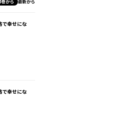
1巻から
最新から
略で幸せにな
略で幸せにな