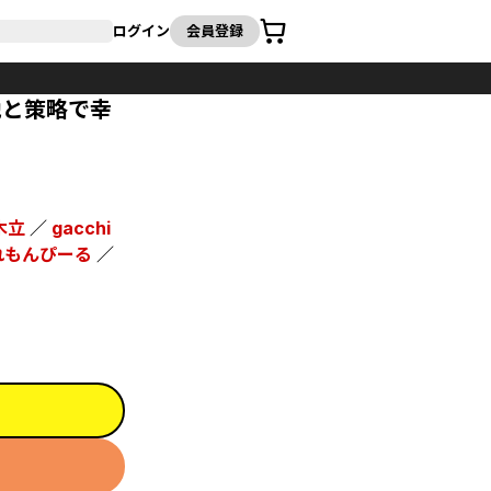
カート
ログイン
会員登録
地と策略で幸
木立
／
gacchi
れもんぴーる
／