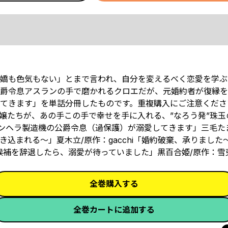
嬌も色気もない」とまで言われ、自分を変えるべく恋愛を学ぶ
公爵令息アスランの手で磨かれるクロエだが、元婚約者が復縁
てきます」を単話分冊したものです。重複購入にご注意くださ
嬢たちが、あの手この手で幸せを手に入れる、”なろう発”珠玉
ンヘラ製造機の公爵令息（過保護）が溺愛してきます」三毛た
込まれる～」夏木立/原作：gacchi「婚約破棄、承りました
候補を辞退したら、溺愛が待っていました」黒百合姫/原作：雪
全巻購入する
全巻カートに追加する