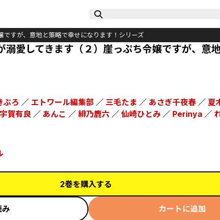
嬢ですが、意地と策略で幸せになります！シリーズ
が溺愛してきます（２）崖っぷち令嬢ですが、意
きぶろ
／
エトワール編集部
／
三毛たま
／
あさぎ千夜春
／
夏
宇賀有良
／
あんこ
／
緋乃鹿六
／
仙崎ひとみ
／
Perinya
／
ル
2巻を購入する
読み
カートに追加