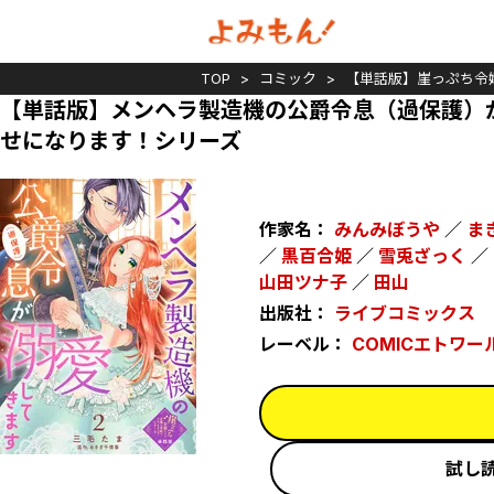
TOP
コミック
【単話版】崖っぷち令
【単話版】メンヘラ製造機の公爵令息（過保護）
せになります！シリーズ
作家名：
みんみぼうや
／
ま
／
黒百合姫
／
雪兎ざっく
／
山田ツナ子
／
田山
出版社：
ライブコミックス
レーベル：
COMICエトワー
試し