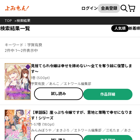
カート
検索
ログイン
会員登録
TOP
検索結果
検索結果一覧
人気順
新着順
キーワード：宇賀有良
2件中 1～2件表示中
見捨てられ令嬢は幸せを諦めない～全てを奪う妹に復讐しま
す～
1巻 (500pt)
宇賀有良 ／あんこ ／エトワール編集部
試し読み
作品詳細
【単話版】崖っぷち令嬢ですが、意地と策略で幸せになりま
す！シリーズ
1-57巻 (180pt)
みんみぼうや ／まきぶろ ／エトワール編集部 ／三毛たま ／あさぎ
千夜春 ／夏木立 ／gacchi ／黒百合姫 ／雪兎ざっく ／宇賀有良 ／