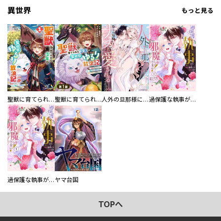
異世界
もっと見る
聖獣に育てられた少年の異世界ゆるり放浪記～神様からもらったチート魔法で、仲間たちとスローライフを満喫中～
聖獣に育てられた少年の異世界ゆるり放浪記～神様からもらったチート魔法で、仲間たちとスローライフを満喫中～【分冊版】
人外の旦那様に娶られ毎晩ナカまで愛される…。アンソロジー
過保護な執事が私の婚活を邪魔してきます！ 分冊版
過保護な執事が私の婚活を邪魔してきます！
ヤマ台国
TOPへ