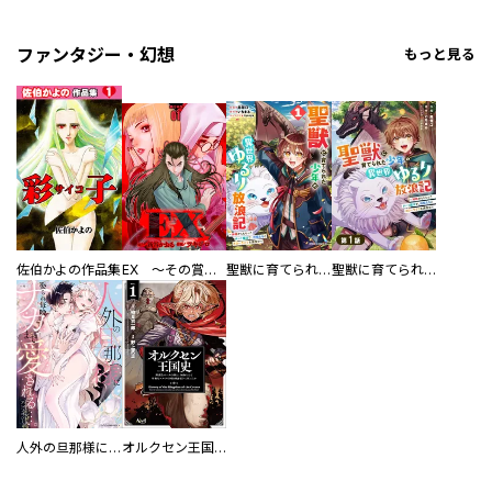
ファンタジー・幻想
もっと見る
佐伯かよの作品集
EX ～その賞金稼ぎは、世界の出口を探す～【単行本版】
聖獣に育てられた少年の異世界ゆるり放浪記～神様からもらったチート魔法で、仲間たちとスローライフを満喫中～
聖獣に育てられた少年の異世界ゆるり放浪記～神様からもらったチート魔法で、仲間たちとスローライフを満喫中～【分冊版】
人外の旦那様に娶られ毎晩ナカまで愛される…。アンソロジー
オルクセン王国史