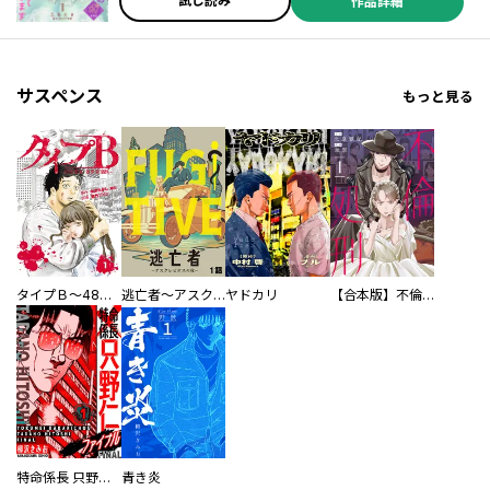
試し読み
あんこ ／緋乃鹿六 ／仙崎ひとみ ／Perinya ／れもんぴーる ／山田
作品詳細
ツナ子 ／田山
サスペンス
もっと見る
タイプＢ～48時間後、致死率100％～【単話】
逃亡者～アスクレピオスの杖～
ヤドカリ
【合本版】不倫処刑
特命係長 只野仁ファイナル 愛蔵版
青き炎