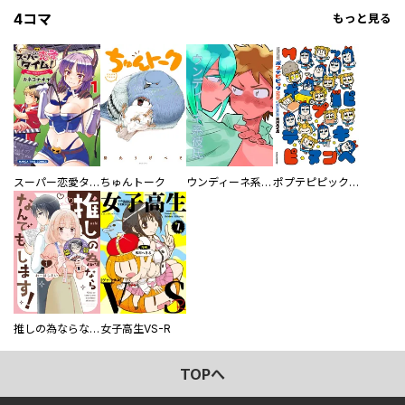
4コマ
もっと見る
スーパー恋愛タイム！～現場でドＳな彼女は自宅でデレる～
ちゅんトーク
ウンディーネ系彼氏
ポプテピピック SEASON EIGHT
推しの為ならなんでもします！
女子高生VS-R
TOPへ