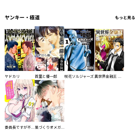
ヤンキー・極道
もっと見る
ヤドカリ
首里と優一郎
咲花ソルジャーズ
異世界金融王 ～クローネ・ゴルディオンの覇道～
委員長ですが不良になるほど恋してます！
巣づくりオメガバース