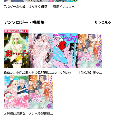
乙女ゲームの破滅フラグしかない悪役令嬢に転生してしまった… コミックアンソロジー
はたらく細胞 コミックアンソロジー
爛漫ドレスコードレス 【描き下ろし漫画付き】
アンソロジー・短編集
もっと見る
佐伯かよの作品集
人外の旦那様に娶られ毎晩ナカまで愛される…。アンソロジー
comic Picky
【単話版】崖っぷち令嬢ですが、意地と策略で幸せになります！シリーズ
お兄様は馬鹿なんですか？～地味王女は婚約破棄に巻き込まれる～
メンヘラ製造機の公爵令息（過保護）が溺愛してきます