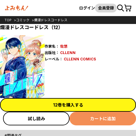
カート
検索
ログイン
会員登録
TOP
コミック
爛漫ドレスコードレス
爛漫ドレスコードレス（12）
作家名：
佐悠
出版社：
CLLENN
レーベル：
CLLENN COMICS
12巻を購入する
試し読み
カートに追加
関連タグ