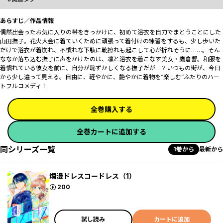
あらすじ／作品情報
偶然出会ったお気に入りの帯をきっかけに、初めて浴衣を自力でまとうことにした
山田撫子。花火大会に着ていくために頑張って着付けの練習をするも、少し歩いた
だけで浴衣が着崩れ、不慣れな下駄に靴擦れも起こして心が折れそうに……。そん
ななか落ち込む撫子に声をかけたのは、凛と浴衣を着こなす美女・鷹倉響。和服を
着慣れている彼女を前に、自分が恥ずかしくなる撫子だが…？いつもの街が、今日
から少し違って見える。自由に、軽やかに、艶やかに――着物を“楽しむ”ふたりのハー
トフルコメディ！
全巻購入する
全巻カートに追加する
同シリーズ一覧
1巻から
最新から
爛漫ドレスコードレス（1）
ポイント
200
試し読み
カートに追加