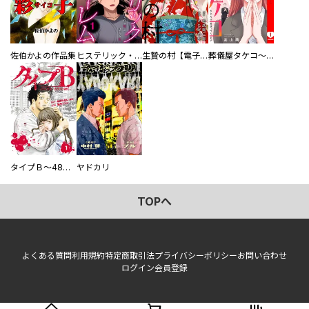
佐伯かよの作品集
ヒステリック・ハーレム～搾られる男と堕ちる女～【電子単行本版】
生贄の村【電子単行本版】
葬儀屋タケコ～あなたの最期、叶えます【電子単行本版】
タイプＢ～48時間後、致死率100％～【単話】
ヤドカリ
TOPへ
よくある質問
利用規約
特定商取引法
プライバシーポリシー
お問い合わせ
ログイン
会員登録