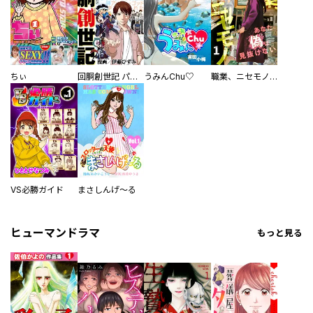
ちぃ
回胴創世記 パチスロを創った男達
うみんChu♡
職業、ニセモノ～あなたに偽は見抜けない【電子単行本版】
VS必勝ガイド
まさしんげ～る
ヒューマンドラマ
もっと見る