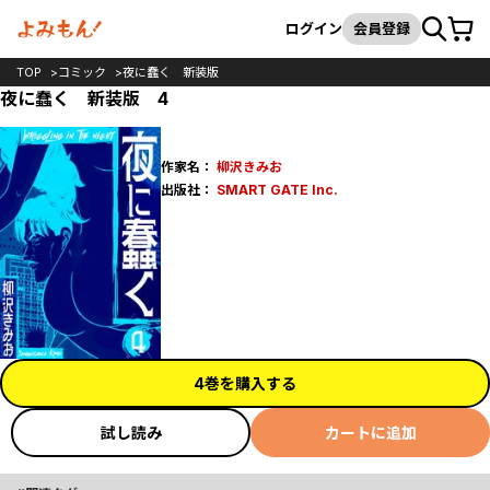
カート
検索
ログイン
会員登録
TOP
コミック
夜に蠢く 新装版
夜に蠢く 新装版 4
作家名：
柳沢きみお
出版社：
SMART GATE Inc.
4巻を購入する
試し読み
カートに追加