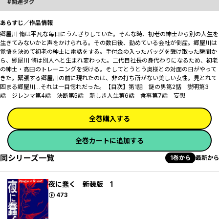
関連タグ
あらすじ／作品情報
郷屋川 脩は平凡な毎日にうんざりしていた。そんな時、初老の紳士から別の人生を
生きてみないかと声をかけられる。その数日後、勤めている会社が倒産――。郷屋川は
覚悟を決めて初老の紳士に電話をする。手付金の入ったバッグを受け取った瞬間か
ら、郷屋川 脩は別人へと生まれ変わった。二代目社長の身代わりになるため、初老
の紳士・高田のトレーニングを受ける。そしてとうとう奥様との対面の日がやって
きた。緊張する郷屋川の前に現れたのは、非の打ち所がない美しい女性。見とれて
固まる郷屋川…それは一目惚れだった。【目次】第1話 謎の男第2話 説明第3
話 ジレンマ第4話 決断第5話 新しき人生第6話 食事第7話 妄想
全巻購入する
全巻カートに追加する
同シリーズ一覧
1巻から
最新から
夜に蠢く 新装版 1
ポイント
473