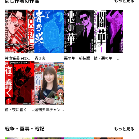
同じ作者の作品
もっと見る
特命係長 只野仁ファイナル 愛蔵版
青き炎
悪の華 新装版
続・悪の華 闇華 新装版
続・夜に蠢く 新装版
週刊少年チャンピオン
戦争・軍事・戦記
もっと見る