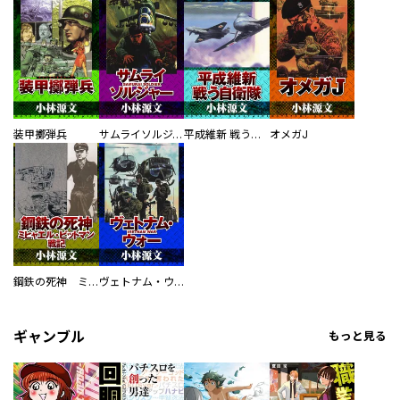
装甲擲弾兵
サムライソルジャー SAMURAI SOLDIER
平成維新 戦う自衛隊
オメガJ
鋼鉄の死神 ミヒャエル・ビットマン戦記
ヴェトナム・ウォー VIETNAM WAR
ギャンブル
もっと見る