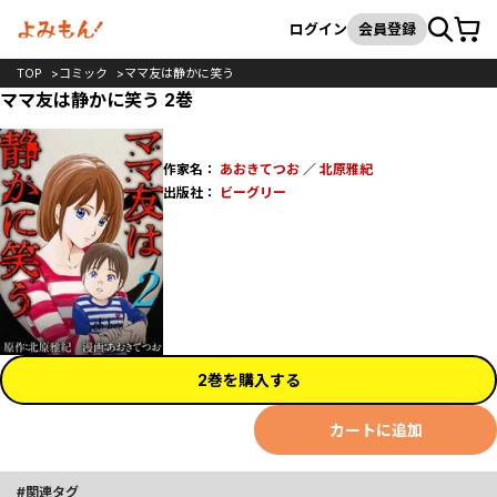
カート
検索
ログイン
会員登録
TOP
コミック
ママ友は静かに笑う
ママ友は静かに笑う 2巻
作家名：
あおきてつお
／
北原雅紀
出版社：
ビーグリー
2巻を購入する
カートに追加
関連タグ