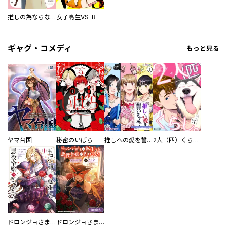
推しの為ならなんでもします！
女子高生VS-R
ギャグ・コメディ
もっと見る
ヤマ台国
秘密のいばら
推しへの愛を誓いますか？～アラサー女子、推しは逃げぬが人生逃げる～
2人（匹）くらし。
ドロンジョさまは転生しても悪役令嬢のままだった
ドロンジョさまは転生しても悪役令嬢のままだった【分冊版】