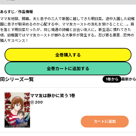
あらすじ／作品情報
ママ友地獄、開幕――。夫と息子の三人で新居に越してきた明日菜。途中入園した幼稚
園に息子が馴染めるのか心配する中、ママ友カーストの洗礼を受けることに…。肩
を落とす明日菜だったが、同じ境遇の詩織と出会い友人に。新生活に慣れてきた
頃、幼稚園ではママ友カーストが崩れる大事件が発生する。忍び寄る悪意…恐怖の
隣人サスペンス！
全巻購入する
全巻カートに追加する
同シリーズ一覧
1巻から
最新から
ママ友は静かに笑う 1巻
ポイント
200
カートに追加