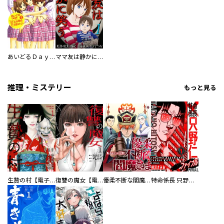
あいどるＤａｙｓ
ママ友は静かに笑う 単行本版
推理・ミステリー
もっと見る
生贄の村【電子単行本版】
復讐の魔女【電子単行本版】
優柔不断な閻魔さま
特命係長 只野仁ファイナル 愛蔵版