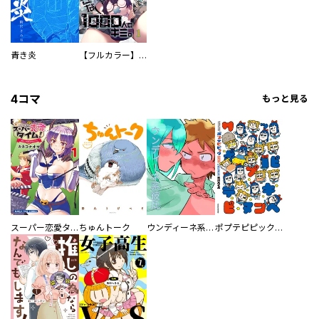
青き炎
【フルカラー】さよなら、私の大好きな１０００人のキミ。
4コマ
もっと見る
スーパー恋愛タイム！～現場でドＳな彼女は自宅でデレる～
ちゅんトーク
ウンディーネ系彼氏
ポプテピピック SEASON EIGHT