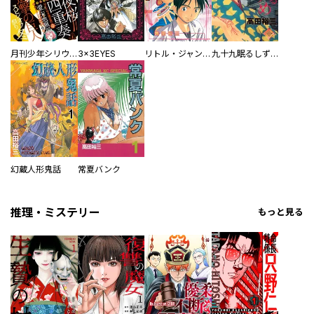
月刊少年シリウス
3×3EYES
リトル・ジャンパー
九十九眠るしずめ
幻蔵人形鬼話
常夏バンク
推理・ミステリー
もっと見る