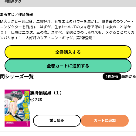
関連タグ
あらすじ／作品情報
M大ラグビー部出身、二曇好介。もちまえのパワーを生かし、世界最強のツアー・
コンダクターを目指す…はずが、生まれついてのスキ者で頭の中は女のことばか
り！ 仕事は二の次、三の次。スケベ、変態とののしられても、メゲることなくガ
ンバリます！ 大好評のツア・コン・ギャグ、第1弾登場！
全巻購入する
全巻カートに追加する
同シリーズ一覧
1巻から
最新から
旗持偏屈男（１）
ポイント
720
試し読み
カートに追加