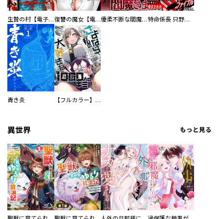
生贄の村【電子単行本版】
復讐の魔女【電子単行本版】
優柔不断な閻魔さま
特命係長 只野仁ファイナル 愛蔵版
青き炎
【フルカラー】さよなら、私の大好きな１０００人のキミ。
異世界
もっと見る
聖獣に育てられた少年の異世界ゆるり放浪記～神様からもらったチート魔法で、仲間たちとスローライフを満喫中～
聖獣に育てられた少年の異世界ゆるり放浪記～神様からもらったチート魔法で、仲間たちとスローライフを満喫中～【分冊版】
人外の旦那様に娶られ毎晩ナカまで愛される…。アンソロジー
過保護な執事が私の婚活を邪魔してきます！ 分冊版