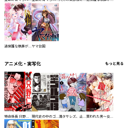
過保護な執事が私の婚活を邪魔してきます！
ヤマ台国
アニメ化・実写化
もっと見る
特命係長 只野仁ファイナル 愛蔵版
現代史の中のゴルゴ13
満タサレズ、止メラレズ
買われた男～女性限定快感セラピスト～【描き下ろしおまけ付き特装版】