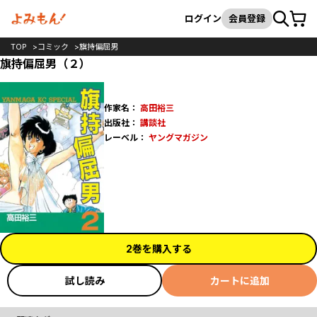
カート
検索
ログイン
会員登録
TOP
コミック
旗持偏屈男
旗持偏屈男（２）
作家名：
高田裕三
出版社：
講談社
レーベル：
ヤングマガジン
2巻を購入する
試し読み
カートに追加