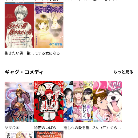
抱きたい男 抱かれたい男
モテる女になる
ギャグ・コメディ
もっと見る
ヤマ台国
秘密のいばら
推しへの愛を誓いますか？～アラサー女子、推しは逃げぬが人生逃げる～
2人（匹）くらし。