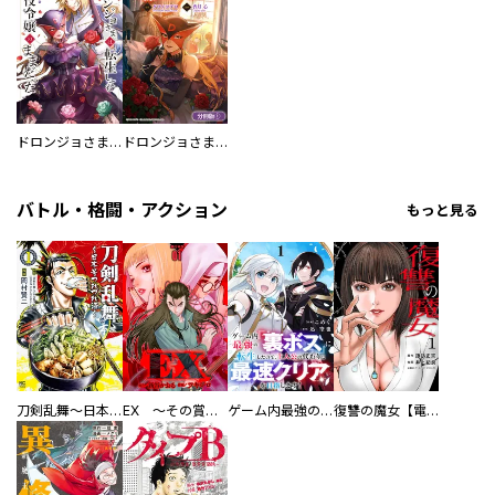
ドロンジョさまは転生しても悪役令嬢のままだった
ドロンジョさまは転生しても悪役令嬢のままだった【分冊版】
バトル・格闘・アクション
もっと見る
刀剣乱舞～日本号つれづれ酒～
EX ～その賞金稼ぎは、世界の出口を探す～【単行本版】
ゲーム内最強の『裏ボス』に転生したので、主人公の代わりに最速クリアを目指します！【電子単行本版】
復讐の魔女【電子単行本版】