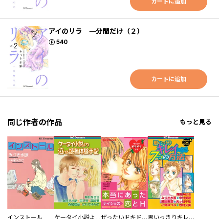
カートに追加
アイのリラ 一分間だけ（２）
ポイント
540
カートに追加
同じ作者の作品
もっと見る
インストール
ケータイ小説より泣ける読者体験手記
ぜったいドキドキする本当にあったナイショの恋とＨ
思いっきりキレイになる７つの方法