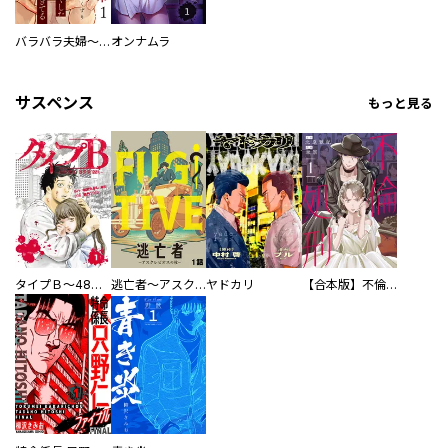
バラバラ夫婦～手足をなくした夫はまだ生きてる
オンナムラ
サスペンス
もっと見る
タイプＢ～48時間後、致死率100％～【単話】
逃亡者～アスクレピオスの杖～
ヤドカリ
【合本版】不倫処刑