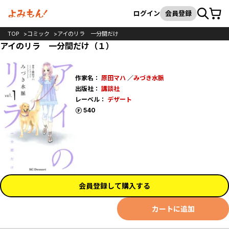
カート
検索
ログイン
会員登録
TOP
コミック
アイのリラ 一分間だけ
アイのリラ 一分間だけ（１）
作家名：
原田マハ
／
みづき水脈
出版社：
講談社
レーベル：
デザート
ポイント
540
会員登録して購入する
カートに追加