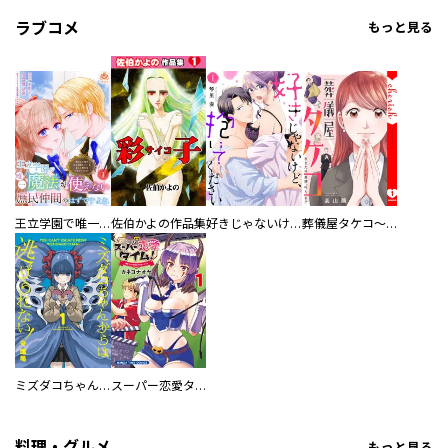
ラブコメ
もっと見る
王立学園で唯一魔法が使えない庶民仲間のはずですよね～実は王子様で私を溺愛しているなんて告白はやめてください～
佐伯かよの作品集
好きじゃないけど、抱いてください【電子単行本版／特典おまけ付き】
葬儀屋タケコ～あなたの最期、叶えます【電子単行本版】
ミズダコちゃんからは逃げられない！
スーパー恋愛タイム！～現場でドＳな彼女は自宅でデレる～
料理・グルメ
もっと見る