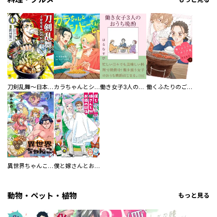
刀剣乱舞～日本号つれづれ酒～
カラちゃんとシトーさんと、 【分冊版】
働き女子3人のおうち晩酌
働くふたりのごほうび飯
異世界ちゃんこ～横綱目前に召喚されたんだが～ 【連載版】
僕と嫁さんとお酒の関係
動物・ペット・植物
もっと見る