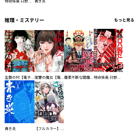
特命係長 只野仁ファイナル 愛蔵版
青き炎
推理・ミステリー
もっと見る
生贄の村【電子単行本版】
復讐の魔女【電子単行本版】
優柔不断な閻魔さま
特命係長 只野仁ファイナル 愛蔵版
青き炎
【フルカラー】さよなら、私の大好きな１０００人のキミ。