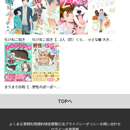
化けねこ招き
化けねこ招き【描きおろし付合冊版】
2人（匹）くらし。
小さな瞳 大きな鼓動
まろまろ日和【豪華版】
野性のぽーぽー【豪華版】
TOPへ
よくある質問
利用規約
特定商取引法
プライバシーポリシー
お問い合わせ
ログイン
会員登録