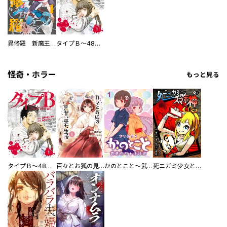
異修羅 新魔王戦争
タイプＢ～48時間後、致死率100％～【単話】
怪奇・ホラー
もっと見る
タイプＢ～48時間後、致死率100％～【単話】
百々とお狐の見習い巫女生活【単行本版】
かのとこと～武蔵花町怪話譚～ 【連載版】
死ニガミ少女とスマホ神