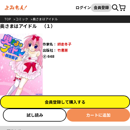
カート
検索
ログイン
会員登録
TOP
コミック
奥さまはアイドル
奥さまはアイドル （１）
作家名：
師走冬子
出版社：
竹書房
ポイント
648
会員登録して購入する
試し読み
カートに追加