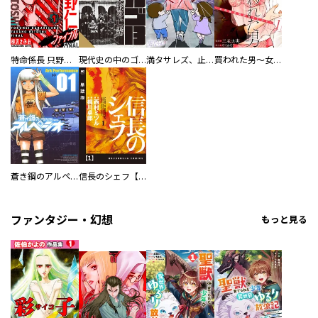
特命係長 只野仁ファイナル 愛蔵版
現代史の中のゴルゴ13
満タサレズ、止メラレズ
買われた男～女性限定快感セラピスト～【描き下ろしおまけ付き特装版】
蒼き鋼のアルペジオ
信長のシェフ【単話版】
ファンタジー・幻想
もっと見る