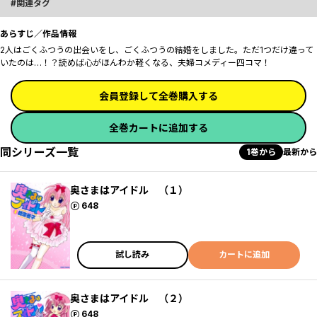
関連タグ
あらすじ／作品情報
2人はごくふつうの出会いをし、ごくふつうの結婚をしました。ただ1つだけ違って
いたのは…！？読めば心がほんわか軽くなる、夫婦コメディー四コマ！
会員登録して全巻購入する
全巻カートに追加する
同シリーズ一覧
1巻から
最新から
奥さまはアイドル （１）
ポイント
648
試し読み
カートに追加
奥さまはアイドル （２）
ポイント
648