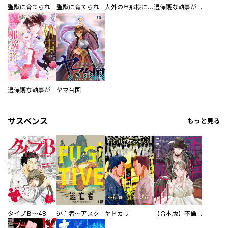
聖獣に育てられた少年の異世界ゆるり放浪記～神様からもらったチート魔法で、仲間たちとスローライフを満喫中～
聖獣に育てられた少年の異世界ゆるり放浪記～神様からもらったチート魔法で、仲間たちとスローライフを満喫中～【分冊版】
人外の旦那様に娶られ毎晩ナカまで愛される…。アンソロジー
過保護な執事が私の婚活を邪魔してきます！ 分冊版
過保護な執事が私の婚活を邪魔してきます！
ヤマ台国
サスペンス
もっと見る
タイプＢ～48時間後、致死率100％～【単話】
逃亡者～アスクレピオスの杖～
ヤドカリ
【合本版】不倫処刑