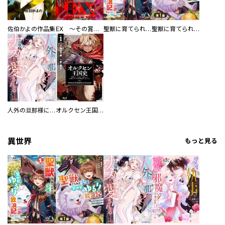
佐伯かよの作品集
EX ～その賞金稼ぎは、世界の出口を探す～【単行本版】
聖獣に育てられた少年の異世界ゆるり放浪記～神様からもらったチート魔法で、仲間たちとスローライフを満喫中～
聖獣に育てられた少年の異世界ゆるり放浪記～神様からもらったチート魔法で、仲間たちとスローライフを満喫中～【分冊版】
人外の旦那様に娶られ毎晩ナカまで愛される…。アンソロジー
オルクセン王国史
異世界
もっと見る