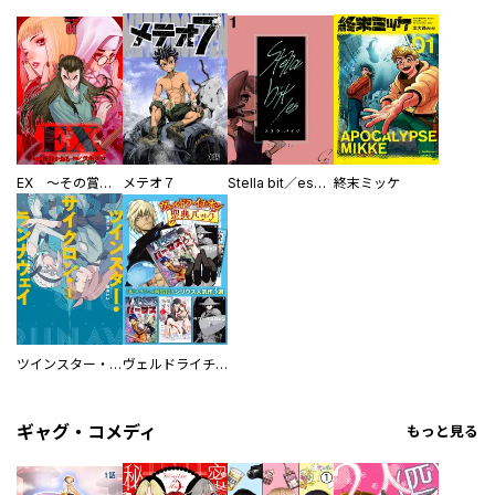
EX ～その賞金稼ぎは、世界の出口を探す～【単行本版】
メテオ７
Stella bit／es【単話版】
終末ミッケ
ツインスター・サイクロン・ランナウェイ
ヴェルドライチオシ聖典パック 『転スラ』ミニ画集付き シリウス人気作３選
ギャグ・コメディ
もっと見る