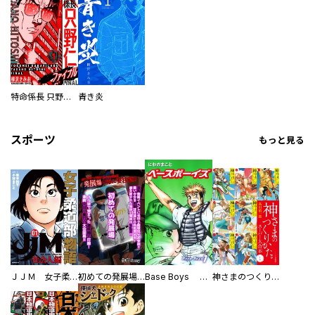
特命係長 只野仁ファイナル 愛蔵版
青き炎
スポーツ
もっと見る
ＪＪＭ 女子柔道部物語 社会人編
初めての発展場 【白抜き修正版】
Base Boys 新装版
神さまのつくりかた。スーパー大合本