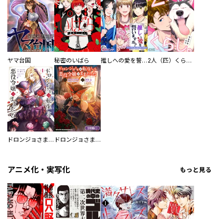
ヤマ台国
秘密のいばら
推しへの愛を誓いますか？～アラサー女子、推しは逃げぬが人生逃げる～
2人（匹）くらし。
ドロンジョさまは転生しても悪役令嬢のままだった
ドロンジョさまは転生しても悪役令嬢のままだった【分冊版】
アニメ化・実写化
もっと見る