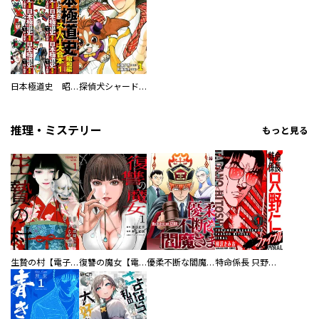
日本極道史 昭和編 スーパー大合本
探偵犬シャードック（新装版）
推理・ミステリー
もっと見る
生贄の村【電子単行本版】
復讐の魔女【電子単行本版】
優柔不断な閻魔さま
特命係長 只野仁ファイナル 愛蔵版