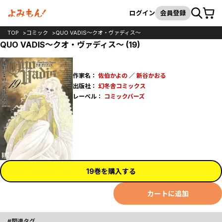
カート
検索
ログイン
会員登録
TOP
コミック
QUO VADIS～クオ・ヴァディス～
QUO VADIS～クオ・ヴァディス～ (19)
作家名：
佐伯かよの
／
新谷かおる
出版社：
幻冬舎コミックス
レーベル：
コミックバーズ
19巻を購入する
カートに追加
関連タグ