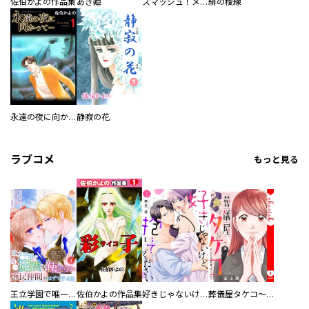
佐伯かよの作品集
あき姫
スマッシュ！メグ
緋の稜線
永遠の夜に向かって…
静寂の花
ラブコメ
もっと見る
王立学園で唯一魔法が使えない庶民仲間のはずですよね～実は王子様で私を溺愛しているなんて告白はやめてください～
佐伯かよの作品集
好きじゃないけど、抱いてください【電子単行本版／特典おまけ付き】
葬儀屋タケコ～あなたの最期、叶えます【電子単行本版】