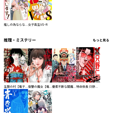
推しの為ならなんでもします！
女子高生VS-R
推理・ミステリー
もっと見る
生贄の村【電子単行本版】
復讐の魔女【電子単行本版】
優柔不断な閻魔さま
特命係長 只野仁ファイナル 愛蔵版