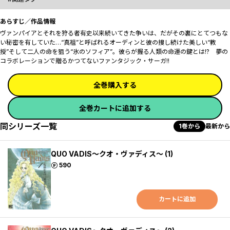
あらすじ／作品情報
ヴァンパイアとそれを狩る者――有史以来続いてきた争いは、だがその裏にとてつもな
い秘密を有していた――…“真祖”と呼ばれるオーディンと彼の捜し続けた美しい“教
授”そして二人の命を狙う“氷のソフィア”。彼らが握る人類の命運の鍵とは――!? 夢の
コラボレーションで贈るかつてないファンタジック・サーガ!!
全巻購入する
全巻カートに追加する
同シリーズ一覧
1巻から
最新から
QUO VADIS～クオ・ヴァディス～ (1)
ポイント
590
カートに追加