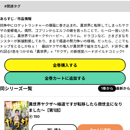
関連タグ
あらすじ／作品情報
抗争中にロケットランチャーの爆風に巻き込まれ、異世界に転移してしまったヤク
ザの愛郷竜人。偶然、ゴブリンからエルフの娘を救ったことで、ヒーロー扱いされ
ることに。異世界ではオークやハーピー、スライム、ドラゴンなど、さまざまなモ
ンスターが群雄割拠しており、まるで極道の勢力争いの様相。だったら、ここでも
トップをとるしかねぇ！ 最凶ヤクザの竜人が異世界で組を立ち上げ、ド派手に暴
れ回る!!息をつかせぬ「異世界」×「ヤクザ」の新感覚ハードボイルドコミック!!
全巻購入する
全巻カートに追加する
同シリーズ一覧
1巻から
最新から
異世界ヤクザ～極道ですが転移したら救世主になり
ました～【第1話】
ポイント
150
試し読み
カートに追加