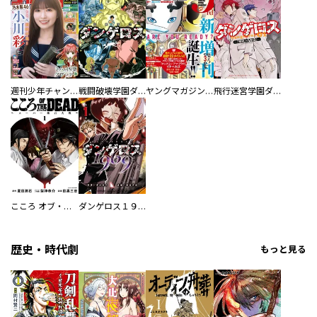
週刊少年チャンピオン
戦闘破壊学園ダンゲロス
ヤングマガジン サード
飛行迷宮学園ダンゲロス―蠍座の名探偵―
こころ オブ・ザ・デッド ～スーパー漱石大戦～
ダンゲロス１９６９
歴史・時代劇
もっと見る