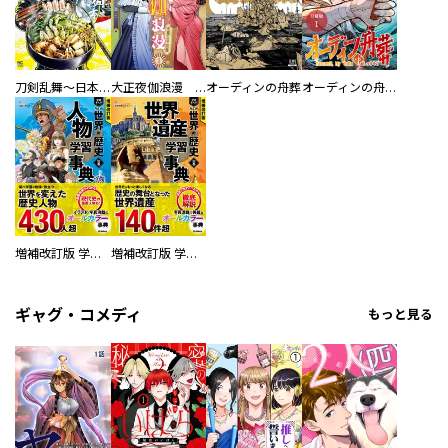
刀剣乱舞～日本号つれづれ酒～
大正夜伽浪漫 －金曜日の花嫁—
オーディンの舟葬
オーディンの舟葬 分冊版
増補改訂版 学研まんが NEW世界の歴史 別巻 人物学習事典
増補改訂版 学研まんが NEW世界の歴史 別巻 世界遺産学習事典
ギャグ・コメディ
もっと見る