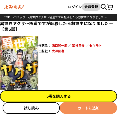
カート
検索
ログイン
会員登録
TOP
コミック
異世界ヤクザ～極道ですが転移したら救世主になりました～
異世界ヤクザ～極道ですが転移したら救世主になりました～
【第5話】
作家名：
溝口隆一郎
／
架神恭介
／
セキモト
出版社：
大洋図書
5巻を購入する
試し読み
カートに追加