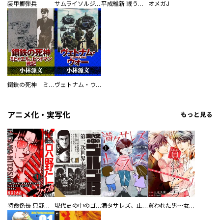
装甲擲弾兵
サムライソルジャー SAMURAI SOLDIER
平成維新 戦う自衛隊
オメガJ
鋼鉄の死神 ミヒャエル・ビットマン戦記
ヴェトナム・ウォー VIETNAM WAR
アニメ化・実写化
もっと見る
特命係長 只野仁ファイナル 愛蔵版
現代史の中のゴルゴ13
満タサレズ、止メラレズ
買われた男～女性限定快感セラピスト～【描き下ろしおまけ付き特装版】