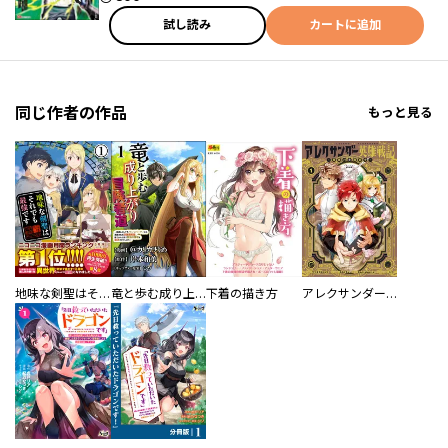
試し読み
カートに追加
同じ作者の作品
もっと見る
地味な剣聖はそれでも最強です（コミック）
竜と歩む成り上がり冒険者道 ～用済みとしてSランクパーティから追放された回復魔術師、捨てられた先で最強の神竜を復活させてしまう～ コミック版 （分冊版）
下着の描き方
アレクサンダー英雄戦記～最強の土魔術士～