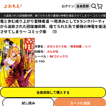
カート
検索
ログイン
会員登録
ィから追放された回復魔術師、捨てられた先で最強の神竜を復活させてしまう～ コミック版
竜と歩む成り上がり冒険者道 ～用済みとしてSランクパーティ
から追放された回復魔術師、捨てられた先で最強の神竜を復活
させてしまう～ コミック版 （1）
作家名：
＠カリカリうめ
／
岸本和葉
／
シソ
出版社：
ぶんか社
レーベル：
BKコミックス
ポイント
700
会員登録して購入する
試し読み
カートに追加