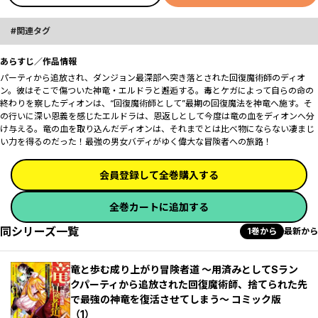
関連タグ
あらすじ／作品情報
パーティから追放され、ダンジョン最深部へ突き落とされた回復魔術師のディオ
ン。彼はそこで傷ついた神竜・エルドラと邂逅する。毒とケガによって自らの命の
終わりを察したディオンは、“回復魔術師として”最期の回復魔法を神竜へ施す。そ
の行いに深い恩義を感じたエルドラは、恩返しとして今度は竜の血をディオンへ分
け与える。竜の血を取り込んだディオンは、それまでとは比べ物にならない凄まじ
い力を得るのだった――！最強の男女バディがゆく偉大な冒険者への旅路！
会員登録して全巻購入する
全巻カートに追加する
同シリーズ一覧
1巻から
最新から
竜と歩む成り上がり冒険者道 ～用済みとしてSラン
クパーティから追放された回復魔術師、捨てられた先
で最強の神竜を復活させてしまう～ コミック版
（1）