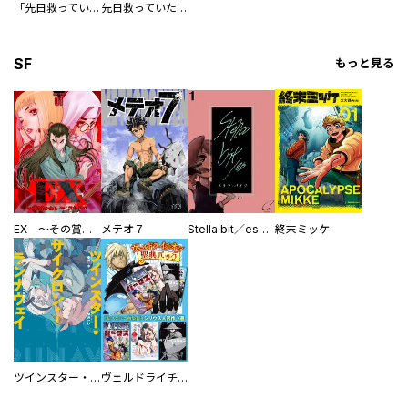
「先日救っていただいたドラゴンです」
先日救っていただいたドラゴンです【分冊版】
SF
もっと見る
EX ～その賞金稼ぎは、世界の出口を探す～【単行本版】
メテオ７
Stella bit／es【単話版】
終末ミッケ
ツインスター・サイクロン・ランナウェイ
ヴェルドライチオシ聖典パック 『転スラ』ミニ画集付き シリウス人気作３選