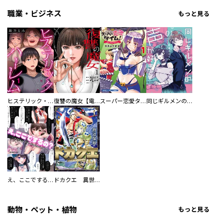
職業・ビジネス
もっと見る
ヒステリック・ハーレム～搾られる男と堕ちる女～【電子単行本版】
復讐の魔女【電子単行本版】
スーパー恋愛タイム！～現場でドＳな彼女は自宅でデレる～
同じギルメンの声が好き
え、ここでするの？ アイドルのファンが知らない日常
ドカクエ 異世界ドカコッククエスト
動物・ペット・植物
もっと見る