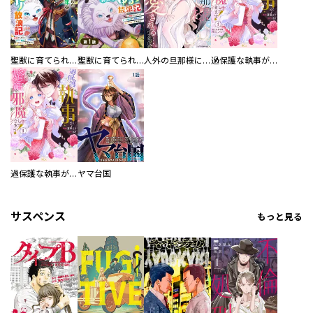
聖獣に育てられた少年の異世界ゆるり放浪記～神様からもらったチート魔法で、仲間たちとスローライフを満喫中～
聖獣に育てられた少年の異世界ゆるり放浪記～神様からもらったチート魔法で、仲間たちとスローライフを満喫中～【分冊版】
人外の旦那様に娶られ毎晩ナカまで愛される…。アンソロジー
過保護な執事が私の婚活を邪魔してきます！ 分冊版
過保護な執事が私の婚活を邪魔してきます！
ヤマ台国
サスペンス
もっと見る