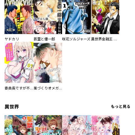
ヤドカリ
首里と優一郎
咲花ソルジャーズ
異世界金融王 ～クローネ・ゴルディオンの覇道～
委員長ですが不良になるほど恋してます！
巣づくりオメガバース
異世界
もっと見る