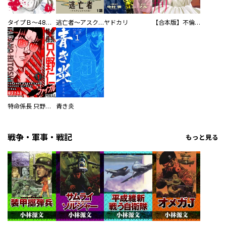
タイプＢ～48時間後、致死率100％～【単話】
逃亡者～アスクレピオスの杖～
ヤドカリ
【合本版】不倫処刑
特命係長 只野仁ファイナル 愛蔵版
青き炎
戦争・軍事・戦記
もっと見る