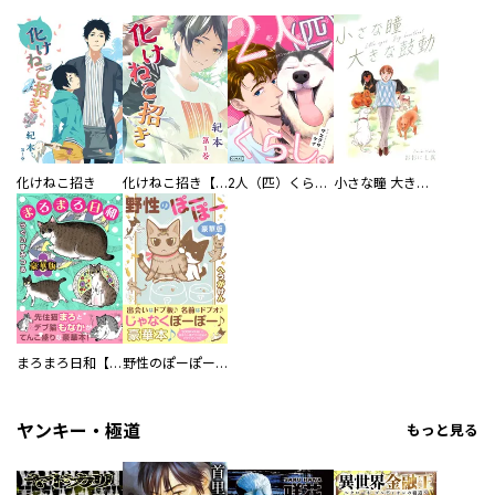
化けねこ招き
化けねこ招き【描きおろし付合冊版】
2人（匹）くらし。
小さな瞳 大きな鼓動
まろまろ日和【豪華版】
野性のぽーぽー【豪華版】
ヤンキー・極道
もっと見る