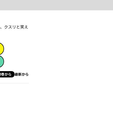
ら、クスリと笑え
1巻から
最新から