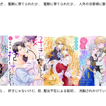
EX ～その賞金稼ぎは、世界の出口を探す～【単行本版】
聖獣に育てられた少年の異世界ゆるり放浪記～神様からもらったチート魔法で、仲間たちとスローライフを満喫中～
聖獣に育てられた少年の異世界ゆるり放浪記～神様からもらったチート魔法で、仲間たちとスローライフを満喫中～【分冊版】
人外の旦那様に娶られ毎晩ナカまで愛される…。アンソロジー
好きじゃないけど、抱いてください【電子単行本版／特典おまけ付き】
聖女不在による仮初め婚なのに、不器用な王太子に溺愛されています【電子単行本版／特典おまけ付き】