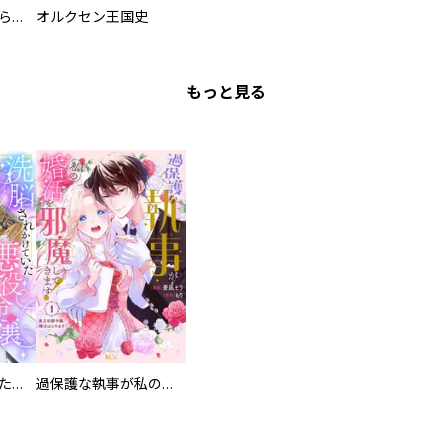
人外の旦那様に娶られ毎晩ナカまで愛される…。アンソロジー
オルクセン王国史
もっと見る
洗脳されかけていた悪役令嬢ですが家出を決意しました。【電子単行本版／特典おまけ付き】
過保護な執事が私の婚活を邪魔してきます！ 分冊版