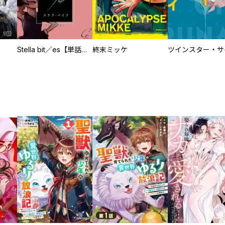
Stella bit／es【単話版】
終末ミッケ