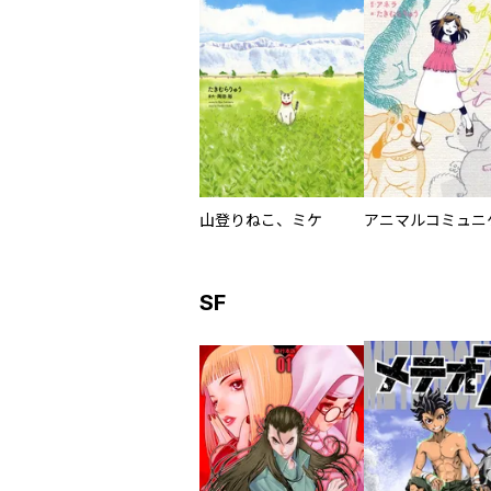
山登りねこ、ミケ
SF