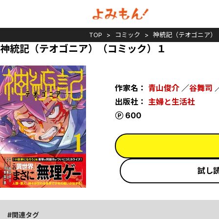
TOP
コミック
神統記（テオゴニア）
神統記（テオゴニア）（コミック）１
作家名：
青山俊介
／
谷舞司
出版社：
主婦と生活社
ポイント
600
試し
関連タグ