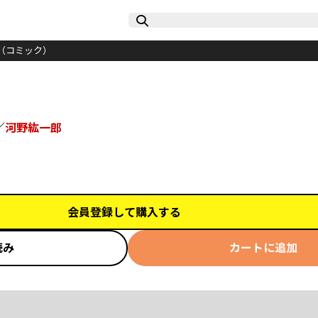
（コミック）
／
河野紘一郎
会員登録して購入する
読み
カートに追加