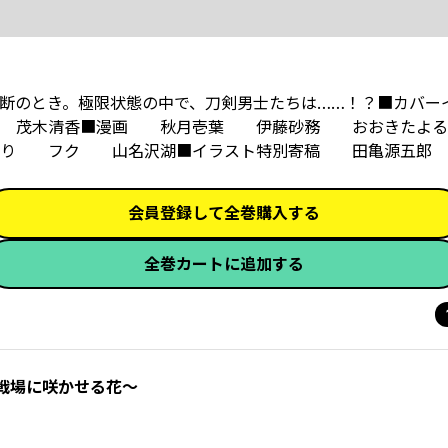
決断のとき。極限状態の中で、刀剣男士たちは……！？■カバ
り 茂木清香■漫画 秋月壱葉 伊藤砂務 おおきたよ
り フク 山名沢湖■イラスト特別寄稿 田亀源五郎
会員登録して全巻購入する
全巻カートに追加する
戦場に咲かせる花～