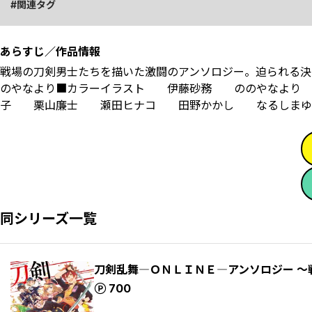
関連タグ
あらすじ／作品情報
戦場の刀剣男士たちを描いた激闘のアンソロジー。迫られる
のやなより■カラーイラスト 伊藤砂務 ののやなよ
子 栗山廉士 瀬田ヒナコ 田野かかし なるしまゆ
同シリーズ一覧
刀剣乱舞―ＯＮＬＩＮＥ―アンソロジー ～
ポイント
700