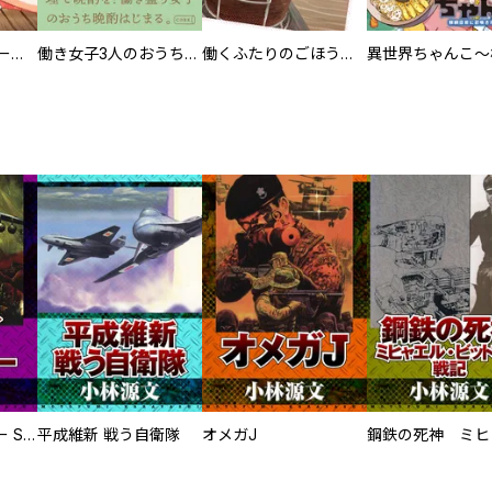
カラちゃんとシトーさんと、 【分冊版】
働き女子3人のおうち晩酌
働くふたりのごほうび飯
サムライソルジャー SAMURAI SOLDIER
平成維新 戦う自衛隊
オメガJ