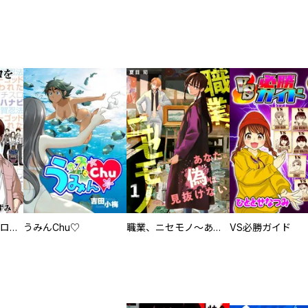
回胴創世記 パチスロを創った男達
うみんChu♡
職業、ニセモノ～あなたに偽は見抜けない【電子単行本版】
VS必勝ガイド