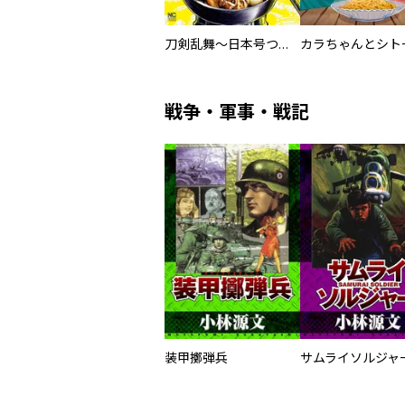
刀剣乱舞～日本号つれづれ酒～
戦争・軍事・戦記
装甲擲弾兵