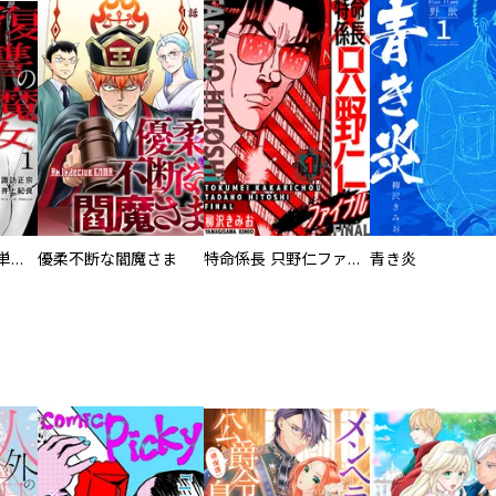
復讐の魔女【電子単行本版】
優柔不断な閻魔さま
特命係長 只野仁ファイナル 愛蔵版
青き炎