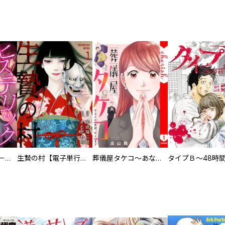
ヒステリック・ハーレム～搾られる男と堕ちる女～【電子単行本版】
生贄の村【電子単行本版】
葬儀屋タケコ～あなたの最期、叶えます【電子単行本版】