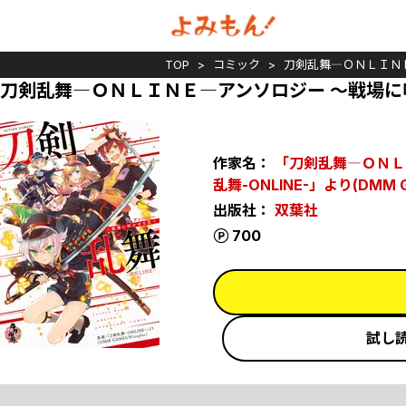
TOP
コミック
刀剣乱舞―ＯＮＬＩＮ
刀剣乱舞―ＯＮＬＩＮＥ―アンソロジー ～戦場に
作家名：
「刀剣乱舞―ＯＮＬ
乱舞-ONLINE-」より(DMM GA
出版社：
双葉社
ポイント
700
試し