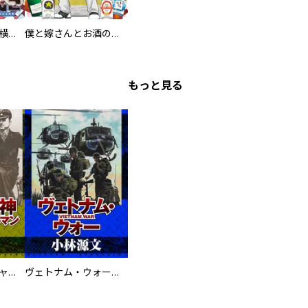
異世界ちゃんこ～横綱目前に召喚されたんだが～ 【連載版】
僕と嫁さんとお酒の関係
もっと見る
鋼鉄の死神 ミヒャエル・ビットマン戦記
ヴェトナム・ウォー VIETNAM WAR