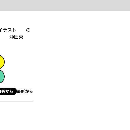
ーイラスト の
る 沖田東
1巻から
最新から