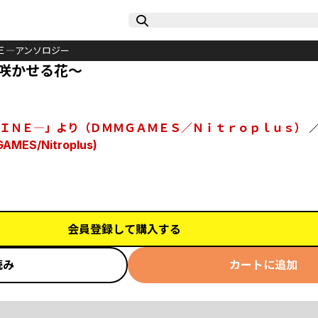
Ｅ―アンソロジー
咲かせる花～
ＩＮＥ―」より（ＤＭＭＧＡＭＥＳ／Ｎｉｔｒｏｐｌｕｓ）
MES/Nitroplus)
会員登録して購入する
読み
カートに追加