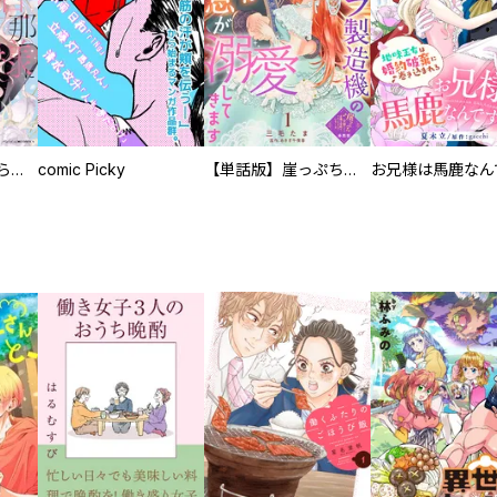
人外の旦那様に娶られ毎晩ナカまで愛される…。アンソロジー
comic Picky
【単話版】崖っぷち令嬢ですが、意地と策略で幸せになります！シリーズ