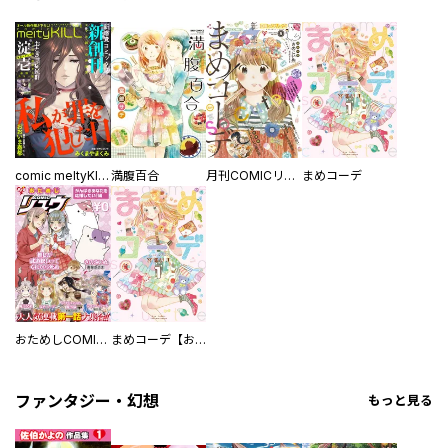
comic meltyKILL
満腹百合
月刊COMICリュウ
まめコーデ
おためしCOMICリュウ がんばるあなたを応援したい！編
まめコーデ【お試し版】
ファンタジー・幻想
もっと見る