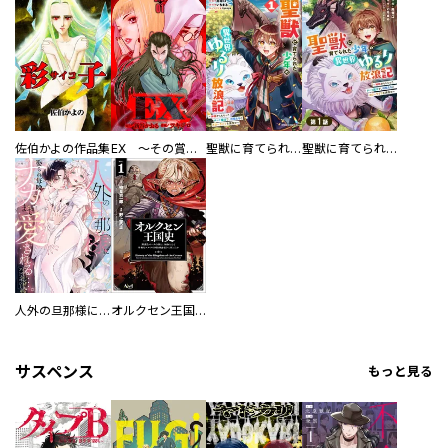
佐伯かよの作品集
EX ～その賞金稼ぎは、世界の出口を探す～【単行本版】
聖獣に育てられた少年の異世界ゆるり放浪記～神様からもらったチート魔法で、仲間たちとスローライフを満喫中～
聖獣に育てられた少年の異世界ゆるり放浪記～神様からもらったチート魔法で、仲間たちとスローライフを満喫中～【分冊版】
人外の旦那様に娶られ毎晩ナカまで愛される…。アンソロジー
オルクセン王国史
サスペンス
もっと見る