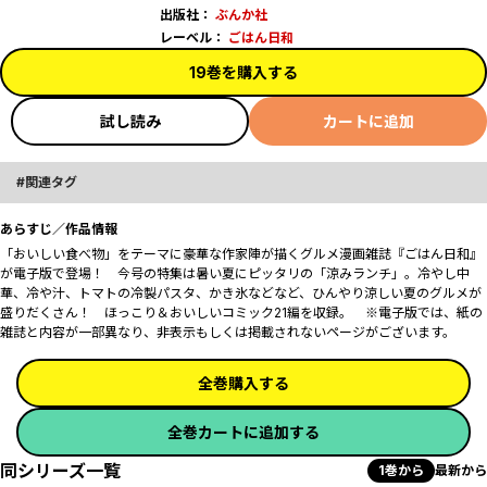
出版社：
ぶんか社
レーベル：
ごはん日和
19巻を購入する
試し読み
カートに追加
関連タグ
あらすじ／作品情報
「おいしい食べ物」をテーマに豪華な作家陣が描くグルメ漫画雑誌『ごはん日和』
が電子版で登場！ 今号の特集は暑い夏にピッタリの「涼みランチ」。冷やし中
華、冷や汁、トマトの冷製パスタ、かき氷などなど、ひんやり涼しい夏のグルメが
盛りだくさん！ ほっこり＆おいしいコミック21編を収録。 ※電子版では、紙の
雑誌と内容が一部異なり、非表示もしくは掲載されないページがございます。
全巻購入する
全巻カートに追加する
同シリーズ一覧
1巻から
最新から