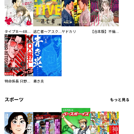
タイプＢ～48時間後、致死率100％～【単話】
逃亡者～アスクレピオスの杖～
ヤドカリ
【合本版】不倫処刑
特命係長 只野仁ファイナル 愛蔵版
青き炎
スポーツ
もっと見る