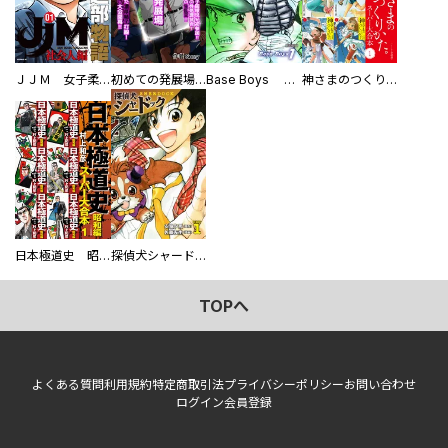
ＪＪＭ 女子柔道部物語 社会人編
初めての発展場 【白抜き修正版】
Base Boys 新装版
神さまのつくりかた。スーパー大合本
日本極道史 昭和編 スーパー大合本
探偵犬シャードック（新装版）
TOPへ
よくある質問
利用規約
特定商取引法
プライバシーポリシー
お問い合わせ
ログイン
会員登録