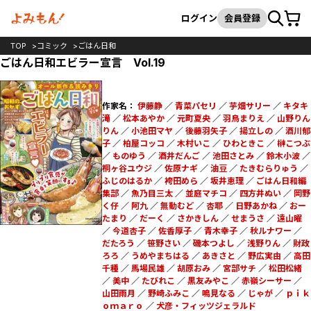
カート
検索
ログイン
会員登録
TOP
コミック
ごはん日和
ごはん日和エビラー宣言 Vol.19
作家名：
伊藤静
／
青菜パセリ
／
芋畑サリー
／
キタキ
滝
／
松本あやか
／
元町夏央
／
羽鳥まりえ
／
山野りん
りん
／
小池田マヤ
／
後藤羽矢子
／
揚立しの
／
酒川郁
子
／
柏屋コッコ
／
木村いこ
／
ひわときこ
／
榊こつぶ
／
ものゆう
／
酒井だんご
／
池田さとみ
／
鈴木小波
／
桐ヶ谷ユウジ
／
佐原ナギ
／
油豆
／
たきむらりゅう
／
ふじのはるか
／
袴田めら
／
坂井恵理
／
ごはん日和編
集部
／
魚乃目三太
／
並庭マチコ
／
四方井ぬい
／
岡野
く仔
／
阿九
／
無動むど
／
杏耶
／
日野あかね
／
おー
たまり
／
だーく
／
さかきしん
／
せまうさ
／
遠山曜
／
今道杏子
／
佐香厚子
／
青木幸子
／
秋ルナワー
／
だたろう
／
笹野さい
／
磯本つよし
／
浅野りん
／
財政
ろろ
／
うめやまちはる
／
あきさと
／
野広実由
／
高田
千種
／
馬場民雄
／
胡原おみ
／
宮部サチ
／
松田松緒
／
美中
／
たびれこ
／
黒友みやこ
／
赤嶺シーサー
／
山田雨月
／
野崎ふみこ
／
鳴見なる
／
じゃが
／
ｐｉｋ
ｏｍａｒｏ
／
犬彦・フィッツジェラルド