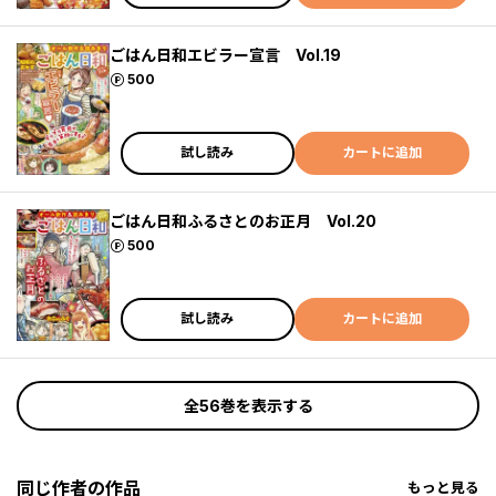
ごはん日和エビラー宣言 Vol.19
ポイント
500
試し読み
カートに追加
ごはん日和ふるさとのお正月 Vol.20
ポイント
500
試し読み
カートに追加
全56巻を表示する
同じ作者の作品
もっと見る