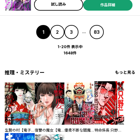
試し読み
作品詳細
1
2
3
83
...
1-20件 表示中
1648件
推理・ミステリー
もっと見る
生贄の村【電子単行本版】
復讐の魔女【電子単行本版】
優柔不断な閻魔さま
特命係長 只野仁ファイナル 愛蔵版