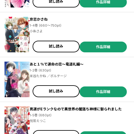
試し読み
作品詳細
京恋かさね
1-4巻 (660～750pt)
小糸さよ
試し読み
作品詳細
あと１％で運命の恋～竜道礼編～
1-2巻 (630pt)
米谷たかね ／ボルテージ
試し読み
作品詳細
男運がEランクなので異世界の闇落ち神様に娶られました
1-5巻 (680pt)
悦若えつこ