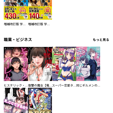
増補改訂版 学研まんが NEW世界の歴史 別巻 人物学習事典
増補改訂版 学研まんが NEW世界の歴史 別巻 世界遺産学習事典
職業・ビジネス
もっと見る
ヒステリック・ハーレム～搾られる男と堕ちる女～【電子単行本版】
復讐の魔女【電子単行本版】
スーパー恋愛タイム！～現場でドＳな彼女は自宅でデレる～
同じギルメンの声が好き