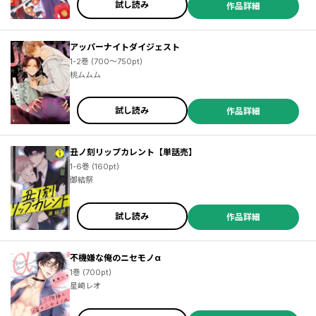
試し読み
作品詳細
アッパーナイトダイジェスト
1-2巻 (700～750pt)
桃ムムム
試し読み
作品詳細
丑ノ刻リップカレント【単話売】
1-6巻 (160pt)
御結祭
試し読み
作品詳細
不機嫌な俺のニセモノα
1巻 (700pt)
星崎レオ