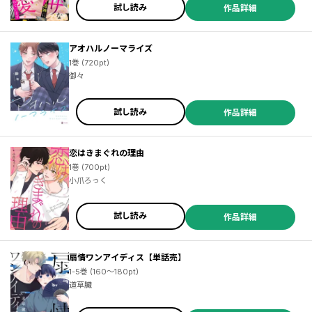
試し読み
作品詳細
アオハルノーマライズ
1巻 (720pt)
御々
試し読み
作品詳細
恋はきまぐれの理由
1巻 (700pt)
小爪ろっく
試し読み
作品詳細
扇情ワンアイディス【単話売】
1-5巻 (160～180pt)
道草臓