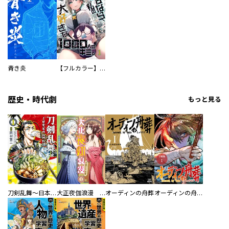
青き炎
【フルカラー】さよなら、私の大好きな１０００人のキミ。
歴史・時代劇
もっと見る
刀剣乱舞～日本号つれづれ酒～
大正夜伽浪漫 －金曜日の花嫁—
オーディンの舟葬
オーディンの舟葬 分冊版