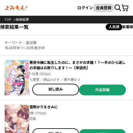
カート
検索
ログイン
会員登録
TOP
検索結果
検索結果一覧
人気順
新着順
キーワード：宙出版
1648件中 1～20件表示中
悪徳令嬢に転生したのに、まさかの求婚！？～手のひら返し
の求婚はお断りします！～【単話売】
1-15巻 (150pt)
七里慧 ／狭山ひびき ／南々瀬なつ
試し読み
作品詳細
雪明かりをきみに
1巻 (770pt)
勿塩