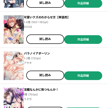
試し読み
作品詳細
可愛いクズのわからせ方【単話売】
1-6巻 (160～180pt)
DOGA
試し読み
作品詳細
パラノイアダーリン
1-2巻 (720pt)
アサキ
試し読み
作品詳細
淫魔なんかに勃つもんか！
1巻 (750pt)
うそぢ