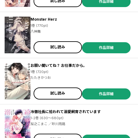
試し読み
作品詳細
Monster Herz
1巻 (770pt)
八神舞
試し読み
作品詳細
お願い聞いてね？ お仕事だから。
1巻 (720pt)
たたきかつお
試し読み
作品詳細
冷徹社長に拾われて溺愛飼育されています
1-2巻 (630～680pt)
桜之こまこ ／砂川雨路