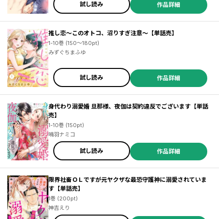
試し読み
作品詳細
推し恋～このオトコ、沼りすぎ注意～【単話売】
1-10巻 (150～180pt)
みずぐちまふゆ
試し読み
作品詳細
身代わり溺愛婚 旦那様、夜伽は契約違反でございます【単話
売】
1-10巻 (150pt)
喃羽ナミコ
試し読み
作品詳細
限界社畜ＯＬですが元ヤクザな最恐守護神に溺愛されていま
す【単話売】
1巻 (200pt)
神吉えり