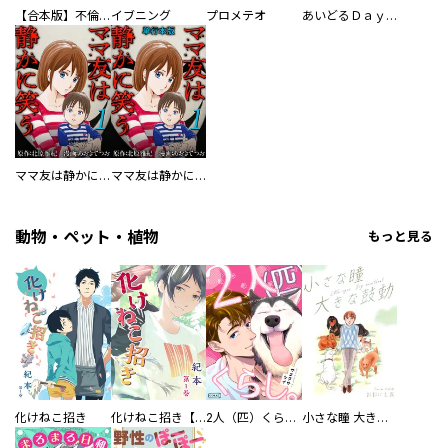
【合本版】不倫処刑
イブニング
プロメテオ
あいどるＤａｙｓ
ママ友は静かに笑う
ママ友は静かに笑う 単行本版
動物・ペット・植物
もっと見る
化けねこ招き
化けねこ招き【描きおろし付合冊版】
2人（匹）くらし。
小さな瞳 大きな鼓動