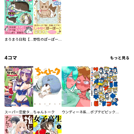
まろまろ日和【豪華版】
野性のぽーぽー【豪華版】
4コマ
もっと見る
スーパー恋愛タイム！～現場でドＳな彼女は自宅でデレる～
ちゅんトーク
ウンディーネ系彼氏
ポプテピピック SEASON EIGHT