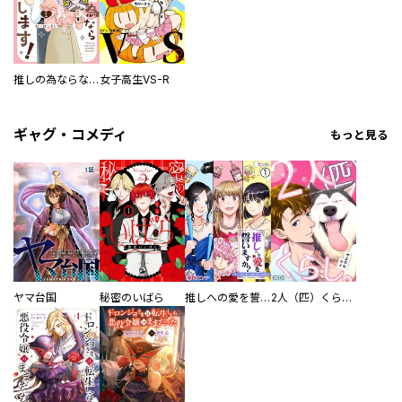
推しの為ならなんでもします！
女子高生VS-R
ギャグ・コメディ
もっと見る
ヤマ台国
秘密のいばら
推しへの愛を誓いますか？～アラサー女子、推しは逃げぬが人生逃げる～
2人（匹）くらし。