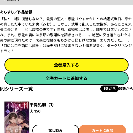
あらすじ／作品情報
「私と一緒に復讐しない？」最愛の恋人・康隆（やすたか）との結婚式当日、幸せ
の真っただ中にいた未央（みお）。しかし、式場に乱入した女性が、あることを未
央に告げる。「私は康隆の妻です」当然、結婚式は台無し。職場では笑いものにさ
れ、挙句、康隆の妻には多額の慰謝料を請求される……。絶望に突き落とされた未
央の前に現れたのは、未央に復讐をもちかける怪しげな女性・エリカだった……。
「目には目を歯には歯を」は歴史だけに留まらない！憎悪渦巻く、ダークリベンジ
ドラマ！
全巻購入する
全巻カートに追加する
同シリーズ一覧
1巻から
最新から
不倫処刑（1）
ポイント
150
試し読み
カートに追加