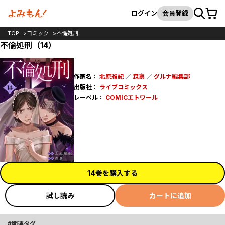
カート
検索
ログイン
会員登録
TOP
コミック
不倫処刑
不倫処刑（14）
作家名：
北原雅紀
／
森禀
／
グルナ編集部
出版社：
ライブコミックス
レーベル：
COMICエトワール
14巻を購入する
試し読み
カートに追加
関連タグ