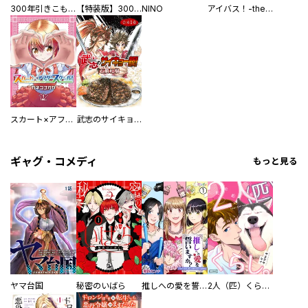
300年引きこもり、作り続けてしまった骨董品《魔導具》が、軒並みチート級の魔導具だった件
【特装版】300年引きこもり、作り続けてしまった骨董品《魔導具》が、軒並みチート級の魔導具だった件
NINO
アイバス！-the idol buster-【合本版】
スカート×アフタースクール！【合本版】
武志のサイキョー飯！【合本版】
ギャグ・コメディ
もっと見る
ヤマ台国
秘密のいばら
推しへの愛を誓いますか？～アラサー女子、推しは逃げぬが人生逃げる～
2人（匹）くらし。