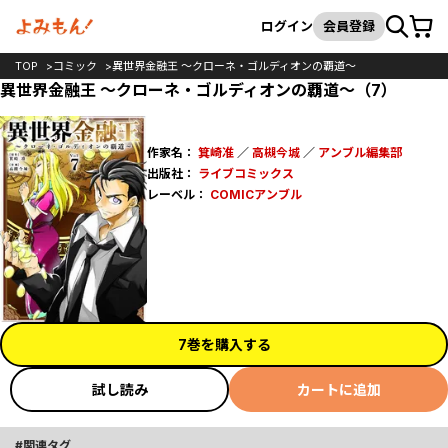
カート
検索
ログイン
会員登録
TOP
コミック
異世界金融王 ～クローネ・ゴルディオンの覇道～
異世界金融王 ～クローネ・ゴルディオンの覇道～（7）
作家名：
箕崎准
／
高槻今城
／
アンブル編集部
出版社：
ライブコミックス
レーベル：
COMICアンブル
7巻を購入する
試し読み
カートに追加
関連タグ