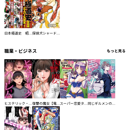
日本極道史 昭和編 スーパー大合本
探偵犬シャードック（新装版）
職業・ビジネス
もっと見る
ヒステリック・ハーレム～搾られる男と堕ちる女～【電子単行本版】
復讐の魔女【電子単行本版】
スーパー恋愛タイム！～現場でドＳな彼女は自宅でデレる～
同じギルメンの声が好き