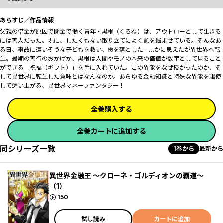
あらすじ／作品情報
父親の借金が原因で闇金で働く青年・黒根（くろね）は、アウトローとして生きる
には善人だった。現に、したくもない取り立てによく頭を悩ませている。そんなあ
る日、事故に遭いそうな子どもを救い、命を落とした……かに思えたが異世界へ転
生。最期の善行のおかげか、黒根は人間やモノの本来の価値が数字として見ること
ができる「祝福（ギフト）」を手に入れていた。この異能をなぜ授かったのか、そ
して異世界に転生した意味とはなんなのか――。あらゆる金融知識と特殊な異能を駆使
して這い上がる、異世界マネーファンタジー！
全巻購入する
全巻カートに追加する
同シリーズ一覧
1巻から
最新から
異世界金融王 ～クローネ・ゴルディオンの覇道～
（1）
ポイント
150
試し読み
カートに追加