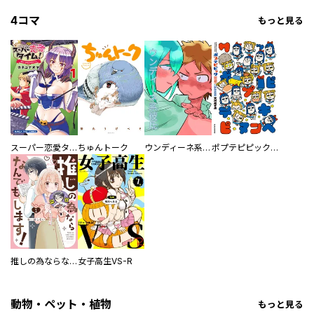
4コマ
もっと見る
スーパー恋愛タイム！～現場でドＳな彼女は自宅でデレる～
ちゅんトーク
ウンディーネ系彼氏
ポプテピピック SEASON EIGHT
推しの為ならなんでもします！
女子高生VS-R
動物・ペット・植物
もっと見る