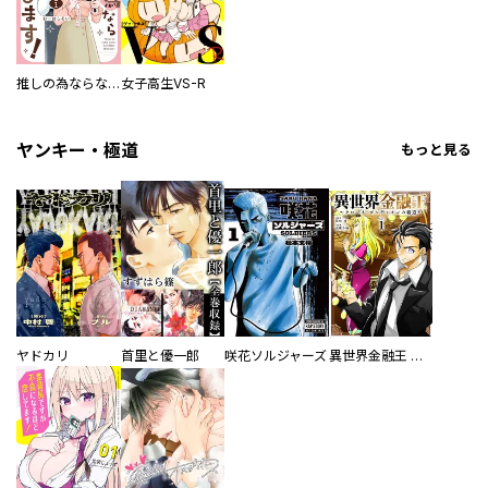
推しの為ならなんでもします！
女子高生VS-R
ヤンキー・極道
もっと見る
ヤドカリ
首里と優一郎
咲花ソルジャーズ
異世界金融王 ～クローネ・ゴルディオンの覇道～