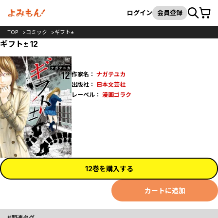
カート
検索
ログイン
会員登録
TOP
コミック
ギフト±
ギフト± 12
作家名：
ナガテユカ
出版社：
日本文芸社
レーベル：
漫画ゴラク
12巻を購入する
カートに追加
関連タグ