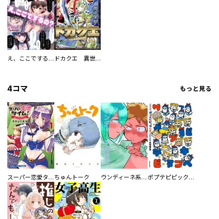
え、ここでするの？ アイドルのファンが知らない日常
ドカクエ 異世界ドカコッククエスト
4コマ
もっと見る
スーパー恋愛タイム！～現場でドＳな彼女は自宅でデレる～
ちゅんトーク
ウンディーネ系彼氏
ポプテピピック SEASON EIGHT