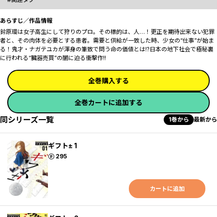
あらすじ／作品情報
鈴原環は女子高生にして狩りのプロ。その標的は、人…！更正を期待出来ない犯罪
者と、その肉体を必要とする患者。需要と供給が一致した時、少女の“仕事”が始ま
る！鬼才・ナガテユカが渾身の筆致で問う命の価値とは!?日本の地下社会で極秘裏
に行われる“臓器売買”の闇に迫る衝撃作!!
全巻購入する
全巻カートに追加する
同シリーズ一覧
1巻から
最新から
ギフト± 1
ポイント
295
カートに追加