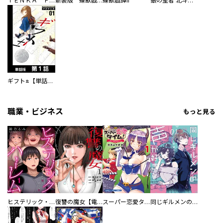
ＴＥＮＫＡ ＦＵＢＵ 信長
新装版 蝶獣戯譚
蝶獣戯譚II
銀の聖者 北斗の拳 トキ外伝
ギフト±【単話版】
職業・ビジネス
もっと見る
ヒステリック・ハーレム～搾られる男と堕ちる女～【電子単行本版】
復讐の魔女【電子単行本版】
スーパー恋愛タイム！～現場でドＳな彼女は自宅でデレる～
同じギルメンの声が好き