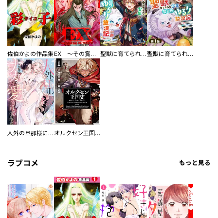
佐伯かよの作品集
EX ～その賞金稼ぎは、世界の出口を探す～【単行本版】
聖獣に育てられた少年の異世界ゆるり放浪記～神様からもらったチート魔法で、仲間たちとスローライフを満喫中～
聖獣に育てられた少年の異世界ゆるり放浪記～神様からもらったチート魔法で、仲間たちとスローライフを満喫中～【分冊版】
人外の旦那様に娶られ毎晩ナカまで愛される…。アンソロジー
オルクセン王国史
ラブコメ
もっと見る