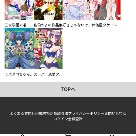
王立学園で唯一魔法が使えない庶民仲間のはずですよね～実は王子様で私を溺愛しているなんて告白はやめてください～
佐伯かよの作品集
好きじゃないけど、抱いてください【電子単行本版／特典おまけ付き】
葬儀屋タケコ～あなたの最期、叶えます【電子単行本版】
ミズダコちゃんからは逃げられない！
スーパー恋愛タイム！～現場でドＳな彼女は自宅でデレる～
TOPへ
よくある質問
利用規約
特定商取引法
プライバシーポリシー
お問い合わせ
ログイン
会員登録