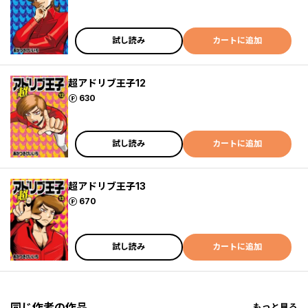
試し読み
カートに追加
超アドリブ王子12
ポイント
630
試し読み
カートに追加
超アドリブ王子13
ポイント
670
試し読み
カートに追加
同じ作者の作品
もっと見る