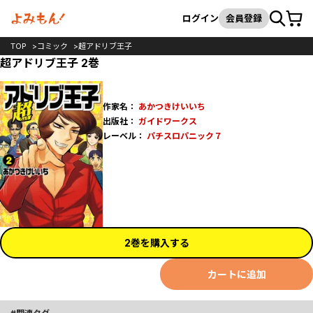
カート
検索
ログイン
会員登録
TOP
コミック
超アドリブ王子
超アドリブ王子 2巻
作家名：
あかつきけいいち
出版社：
ガイドワークス
レーベル：
パチスロパニック７
2巻を購入する
カートに追加