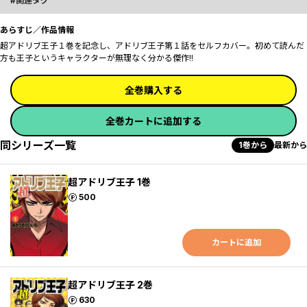
関連タグ
あらすじ／作品情報
超アドリブ王子１巻を記念し、アドリブ王子第１話をセルフカバー。初めて読んだ
方も王子というキャラクターが無理なく分かる傑作!!
全巻購入する
全巻カートに追加する
同シリーズ一覧
1巻から
最新から
超アドリブ王子 1巻
ポイント
500
カートに追加
超アドリブ王子 2巻
ポイント
630