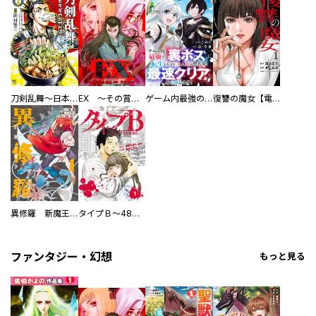
刀剣乱舞～日本号つれづれ酒～
EX ～その賞金稼ぎは、世界の出口を探す～【単行本版】
ゲーム内最強の『裏ボス』に転生したので、主人公の代わりに最速クリアを目指します！【電子単行本版】
復讐の魔女【電子単行本版】
異修羅 新魔王戦争
タイプＢ～48時間後、致死率100％～【単話】
ファンタジー・幻想
もっと見る